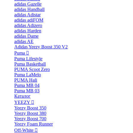
adidas Gazelle
adidas Handball
adidas Adistar
adidas adiFOM
adidas Adizero
adidas Harden
adidas Dame
adidas AE
Adidas Yeezy Boost 350 V2
Puma
Puma Lifestyle
Puma Basketball
PUMA Scoot Zero
Puma LaMelo
PUMA Hali
Puma MB 04
Puma MB 03
Каталог
YEEZY
Yeezy Boost 350
Yeezy Boost 380
Yeezy Boost 700
Yeezy Foam Runner
Off-White