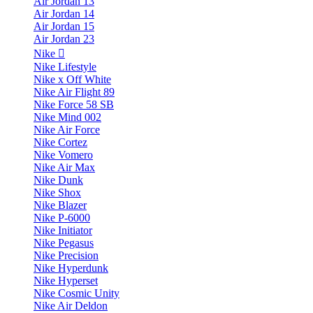
Air Jordan 13
Air Jordan 14
Air Jordan 15
Air Jordan 23
Nike
Nike Lifestyle
Nike x Off White
Nike Air Flight 89
Nike Force 58 SB
Nike Mind 002
Nike Air Force
Nike Cortez
Nike Vomero
Nike Air Max
Nike Dunk
Nike Shox
Nike Blazer
Nike P-6000
Nike Initiator
Nike Pegasus
Nike Precision
Nike Hyperdunk
Nike Hyperset
Nike Cosmic Unity
Nike Air Deldon