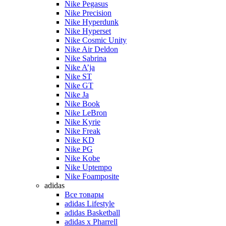
Nike Pegasus
Nike Precision
Nike Hyperdunk
Nike Hyperset
Nike Cosmic Unity
Nike Air Deldon
Nike Sabrina
Nike A’ja
Nike ST
Nike GT
Nike Ja
Nike Book
Nike LeBron
Nike Kyrie
Nike Freak
Nike KD
Nike PG
Nike Kobe
Nike Uptempo
Nike Foamposite
adidas
Все товары
adidas Lifestyle
adidas Basketball
adidas x Pharrell