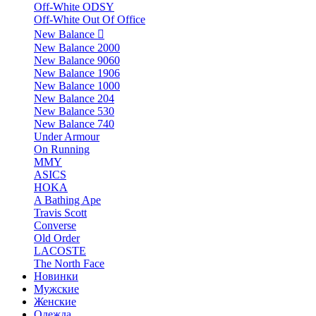
Off-White ODSY
Off-White Out Of Office
New Balance
New Balance 2000
New Balance 9060
New Balance 1906
New Balance 1000
New Balance 204
New Balance 530
New Balance 740
Under Armour
On Running
MMY
ASICS
HOKA
A Bathing Ape
Travis Scott
Converse
Old Order
LACOSTE
The North Face
Новинки
Мужские
Женские
Одежда