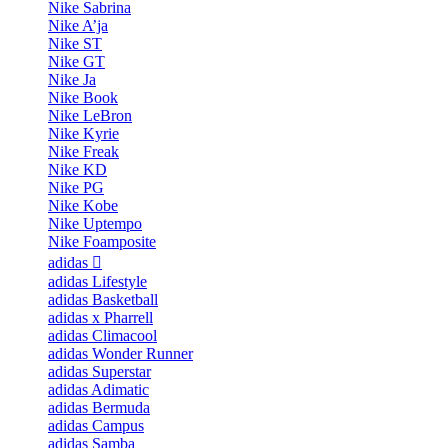
Nike Sabrina
Nike A’ja
Nike ST
Nike GT
Nike Ja
Nike Book
Nike LeBron
Nike Kyrie
Nike Freak
Nike KD
Nike PG
Nike Kobe
Nike Uptempo
Nike Foamposite
adidas
adidas Lifestyle
adidas Basketball
adidas x Pharrell
adidas Climacool
adidas Wonder Runner
adidas Superstar
adidas Adimatic
adidas Bermuda
adidas Campus
adidas Samba