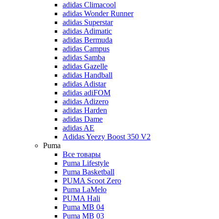
adidas Climacool
adidas Wonder Runner
adidas Superstar
adidas Adimatic
adidas Bermuda
adidas Campus
adidas Samba
adidas Gazelle
adidas Handball
adidas Adistar
adidas adiFOM
adidas Adizero
adidas Harden
adidas Dame
adidas AE
Adidas Yeezy Boost 350 V2
Puma
Все товары
Puma Lifestyle
Puma Basketball
PUMA Scoot Zero
Puma LaMelo
PUMA Hali
Puma MB 04
Puma MB 03