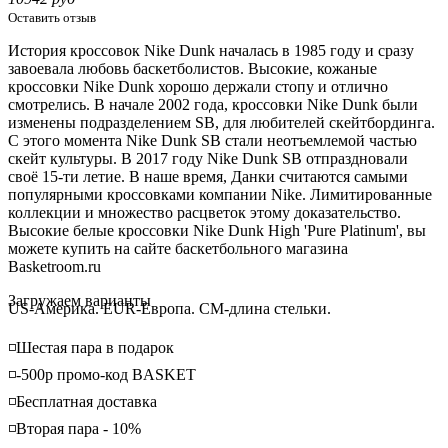
Оставить отзыв
История кроссовок Nike Dunk началась в 1985 году и сразу
завоевала любовь баскетболистов. Высокие, кожаные
кроссовки Nike Dunk хорошо держали стопу и отлично
смотрелись. В начале 2002 года, кроссовки Nike Dunk были
изменены подразделением SB, для любителей скейтбординга.
С этого момента Nike Dunk SB стали неотъемлемой частью
скейт культуры. В 2017 году Nike Dunk SB отпраздновали
своё 15-ти летие. В наше время, Данки считаются самыми
популярными кроссовками компании Nike. Лимитированные
коллекции и множество расцветок этому доказательство.
Высокие белые кроссовки Nike Dunk High 'Pure Platinum', вы
можете купить на сайте баскетбольного магазина
Basketroom.ru
Loading...
Загружаем варианты
US-Америка. EUR-Европа. CM-длина стельки.
◽️Шестая пара в подарок
◽️-500р промо-код BASKET
◽️Бесплатная доставка
◽️Вторая пара - 10%