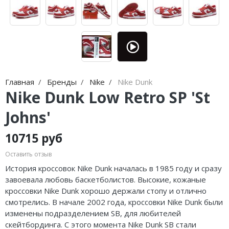
Jordan Zion
adidas Campus
Jordan Tatum
adidas Samba
Air Jordan 312
adidas Gazelle
Air Jordan 40
adidas Handball
Главная
Бренды
Nike
Nike Dunk
Air Jordan 39
adidas Adistar
Nike Dunk Low Retro SP 'St
Air Jordan 38
adidas adiFOM
Johns'
Air Jordan 37
adidas Adizero
10715 руб
Air Jordan 36
adidas Harden
Оставить отзыв
История кроссовок Nike Dunk началась в 1985 году и сразу
Air Jordan 1
adidas Dame
завоевала любовь баскетболистов. Высокие, кожаные
кроссовки Nike Dunk хорошо держали стопу и отлично
Air Jordan 3
adidas AE
смотрелись. В начале 2002 года, кроссовки Nike Dunk были
изменены подразделением SB, для любителей
Air Jordan 4
Adidas Yeezy Boost 350 V2
скейтбординга. С этого момента Nike Dunk SB стали