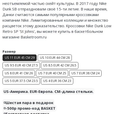
неотъемлемой частью скейт культуры. В 2017 году Nike
Air Jordan 5
Dunk SB отпраздновали своё 15-ти летие. В наше время,
Данки считаются самыми популярными кроссовками
Air Jordan 6
компании Nike. Лимитированные коллекции и множество
расцветок этому доказательство. Кроссовки Nike Dunk Low
Air Jordan 7
Retro SP 'St Johns', вы можете купить в баскетбольном
магазине Basketroom.ru
Air Jordan 10
Air Jordan 11
Размер
US 11 EUR 45 CM 29
US 10 EUR 44 CM 28
Air Jordan 12
US 9.5 EUR 43 CM 27.5
US 8.5 EUR 42 CM 26.5
Air Jordan 13
US 8 EUR 41 CM 26
US 7 EUR 40 CM 25
US 7 EUR 38 CM 24
Air Jordan 14
US 5 EUR 37.5 CM 23.5
US 4 EUR 36 CM 23
Air Jordan 15
US-Америка. EUR-Европа. CM-длина стельки.
Air Jordan 23
◽️Шестая пара в подарок
◽️-500р промо-код BASKET
◽️Бесплатная доставка