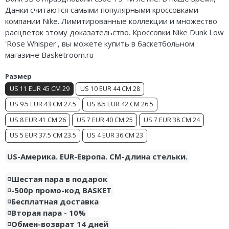
Данки считаются самыми популярными кроссовками
Air Jordan 5
компании Nike. Лимитированные коллекции и множество
Air Jordan 6
расцветок этому доказательство. Кроссовки Nike Dunk Low
'Rose Whisper', вы можете купить в баскетбольном
Air Jordan 7
магазине Basketroom.ru
Air Jordan 10
Размер
US 11 EUR 45 CM 29
US 10 EUR 44 CM 28
Air Jordan 11
US 9.5 EUR 43 CM 27.5
US 8.5 EUR 42 CM 26.5
Air Jordan 12
US 8 EUR 41 CM 26
US 7 EUR 40 CM 25
US 7 EUR 38 CM 24
US 5 EUR 37.5 CM 23.5
US 4 EUR 36 CM 23
Air Jordan 13
US-Америка. EUR-Европа. CM-длина стельки.
Air Jordan 14
◽️Шестая пара в подарок
Air Jordan 15
◽️-500р промо-код BASKET
◽️Бесплатная доставка
Air Jordan 23
◽️Вторая пара - 10%
◽️Обмен-возврат 14 дней