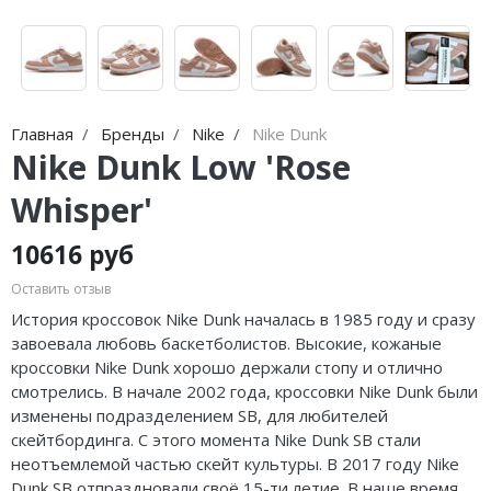
Jordan Zion
adidas Campus
Jordan Tatum
adidas Samba
Air Jordan 312
adidas Gazelle
Главная
Бренды
Nike
Nike Dunk
Air Jordan 40
adidas Handball
Nike Dunk Low 'Rose
Air Jordan 39
adidas Adistar
Whisper'
Air Jordan 38
adidas adiFOM
10616 руб
Air Jordan 37
adidas Adizero
Оставить отзыв
История кроссовок Nike Dunk началась в 1985 году и сразу
Air Jordan 36
adidas Harden
завоевала любовь баскетболистов. Высокие, кожаные
кроссовки Nike Dunk хорошо держали стопу и отлично
Air Jordan 1
adidas Dame
смотрелись. В начале 2002 года, кроссовки Nike Dunk были
изменены подразделением SB, для любителей
Air Jordan 3
adidas AE
скейтбординга. С этого момента Nike Dunk SB стали
неотъемлемой частью скейт культуры. В 2017 году Nike
Air Jordan 4
Adidas Yeezy Boost 350 V2
Dunk SB отпраздновали своё 15-ти летие. В наше время,