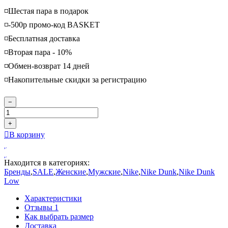
◽️Шестая пара в подарок
◽️-500р промо-код BASKET
◽️Бесплатная доставка
◽️Вторая пара - 10%
◽️Обмен-возврат 14 дней
◽️Накопительные скидки за регистрацию
−
+
В корзину
Находится в категориях:
Бренды
,
SALE
,
Женские
,
Мужские
,
Nike
,
Nike Dunk
,
Nike Dunk
Low
Характеристики
Отзывы
1
Как выбрать размер
Доставка