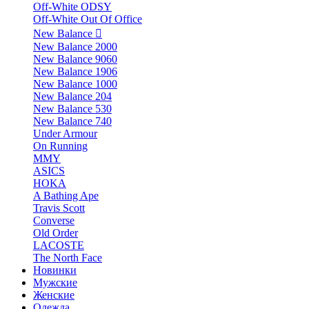
Off-White ODSY
Off-White Out Of Office
New Balance
New Balance 2000
New Balance 9060
New Balance 1906
New Balance 1000
New Balance 204
New Balance 530
New Balance 740
Under Armour
On Running
MMY
ASICS
HOKA
A Bathing Ape
Travis Scott
Converse
Old Order
LACOSTE
The North Face
Новинки
Мужские
Женские
Одежда