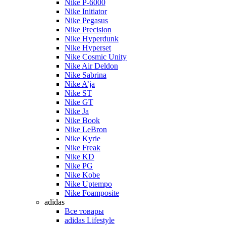
Nike P-6000
Nike Initiator
Nike Pegasus
Nike Precision
Nike Hyperdunk
Nike Hyperset
Nike Cosmic Unity
Nike Air Deldon
Nike Sabrina
Nike A’ja
Nike ST
Nike GT
Nike Ja
Nike Book
Nike LeBron
Nike Kyrie
Nike Freak
Nike KD
Nike PG
Nike Kobe
Nike Uptempo
Nike Foamposite
adidas
Все товары
adidas Lifestyle