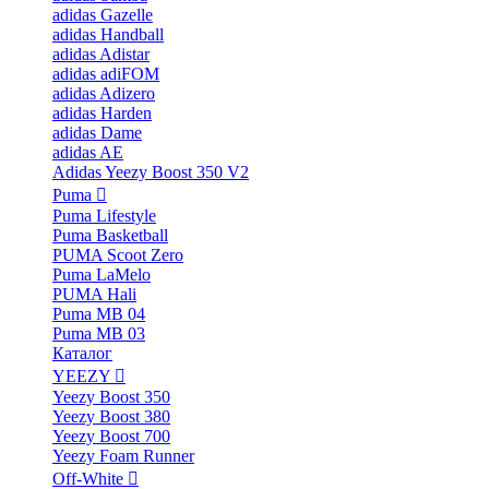
adidas Gazelle
adidas Handball
adidas Adistar
adidas adiFOM
adidas Adizero
adidas Harden
adidas Dame
adidas AE
Adidas Yeezy Boost 350 V2
Puma
Puma Lifestyle
Puma Basketball
PUMA Scoot Zero
Puma LaMelo
PUMA Hali
Puma MB 04
Puma MB 03
Каталог
YEEZY
Yeezy Boost 350
Yeezy Boost 380
Yeezy Boost 700
Yeezy Foam Runner
Off-White