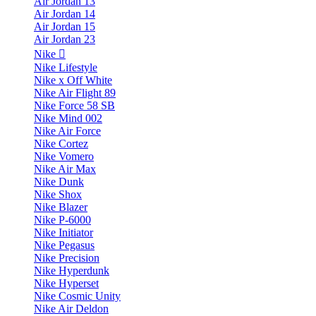
Air Jordan 13
Air Jordan 14
Air Jordan 15
Air Jordan 23
Nike
Nike Lifestyle
Nike x Off White
Nike Air Flight 89
Nike Force 58 SB
Nike Mind 002
Nike Air Force
Nike Cortez
Nike Vomero
Nike Air Max
Nike Dunk
Nike Shox
Nike Blazer
Nike P-6000
Nike Initiator
Nike Pegasus
Nike Precision
Nike Hyperdunk
Nike Hyperset
Nike Cosmic Unity
Nike Air Deldon