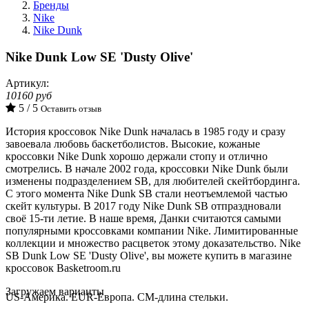
Бренды
Nike
Nike Dunk
Nike Dunk Low SE 'Dusty Olive'
Артикул:
10160 руб
5 / 5
Оставить отзыв
История кроссовок Nike Dunk началась в 1985 году и сразу
завоевала любовь баскетболистов. Высокие, кожаные
кроссовки Nike Dunk хорошо держали стопу и отлично
смотрелись. В начале 2002 года, кроссовки Nike Dunk были
изменены подразделением SB, для любителей скейтбординга.
С этого момента Nike Dunk SB стали неотъемлемой частью
скейт культуры. В 2017 году Nike Dunk SB отпраздновали
своё 15-ти летие. В наше время, Данки считаются самыми
популярными кроссовками компании Nike. Лимитированные
коллекции и множество расцветок этому доказательство. Nike
SB Dunk Low SE 'Dusty Olive', вы можете купить в магазине
кроссовок Basketroom.ru
Loading...
Загружаем варианты
US-Америка. EUR-Европа. CM-длина стельки.