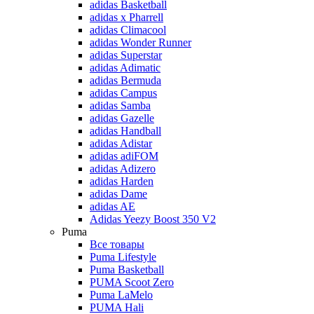
adidas Basketball
adidas x Pharrell
adidas Climacool
adidas Wonder Runner
adidas Superstar
adidas Adimatic
adidas Bermuda
adidas Campus
adidas Samba
adidas Gazelle
adidas Handball
adidas Adistar
adidas adiFOM
adidas Adizero
adidas Harden
adidas Dame
adidas AE
Adidas Yeezy Boost 350 V2
Puma
Все товары
Puma Lifestyle
Puma Basketball
PUMA Scoot Zero
Puma LaMelo
PUMA Hali