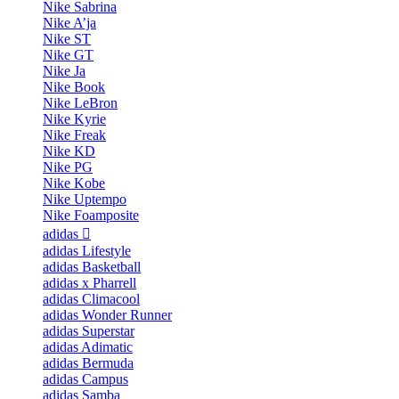
Nike Sabrina
Nike A’ja
Nike ST
Nike GT
Nike Ja
Nike Book
Nike LeBron
Nike Kyrie
Nike Freak
Nike KD
Nike PG
Nike Kobe
Nike Uptempo
Nike Foamposite
adidas
adidas Lifestyle
adidas Basketball
adidas x Pharrell
adidas Climacool
adidas Wonder Runner
adidas Superstar
adidas Adimatic
adidas Bermuda
adidas Campus
adidas Samba