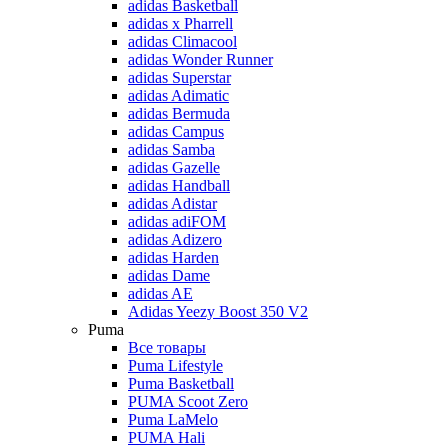
adidas Basketball
adidas x Pharrell
adidas Climacool
adidas Wonder Runner
adidas Superstar
adidas Adimatic
adidas Bermuda
adidas Campus
adidas Samba
adidas Gazelle
adidas Handball
adidas Adistar
adidas adiFOM
adidas Adizero
adidas Harden
adidas Dame
adidas AE
Adidas Yeezy Boost 350 V2
Puma
Все товары
Puma Lifestyle
Puma Basketball
PUMA Scoot Zero
Puma LaMelo
PUMA Hali