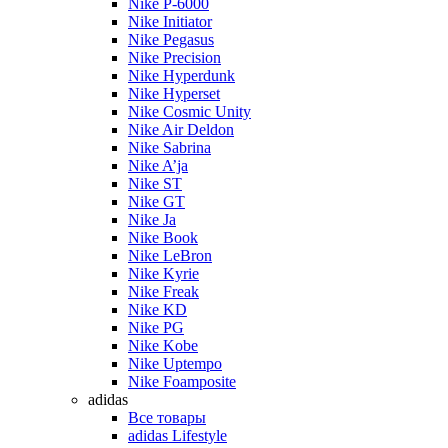
Nike P-6000
Nike Initiator
Nike Pegasus
Nike Precision
Nike Hyperdunk
Nike Hyperset
Nike Cosmic Unity
Nike Air Deldon
Nike Sabrina
Nike A’ja
Nike ST
Nike GT
Nike Ja
Nike Book
Nike LeBron
Nike Kyrie
Nike Freak
Nike KD
Nike PG
Nike Kobe
Nike Uptempo
Nike Foamposite
adidas
Все товары
adidas Lifestyle