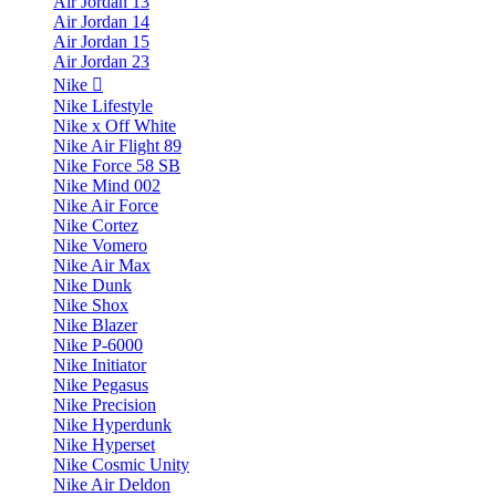
Air Jordan 13
Air Jordan 14
Air Jordan 15
Air Jordan 23
Nike
Nike Lifestyle
Nike x Off White
Nike Air Flight 89
Nike Force 58 SB
Nike Mind 002
Nike Air Force
Nike Cortez
Nike Vomero
Nike Air Max
Nike Dunk
Nike Shox
Nike Blazer
Nike P-6000
Nike Initiator
Nike Pegasus
Nike Precision
Nike Hyperdunk
Nike Hyperset
Nike Cosmic Unity
Nike Air Deldon