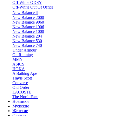
Off-White ODSY
Off-White Out Of Office
New Balance
New Balance 2000
New Balance 9060
New Balance 1906
New Balance 1000
New Balance 204
New Balance 530
New Balance 740
Under Armour
On Running
MMY
ASICS
HOKA
A Bathing Ape
Travis Scott
Converse
Old Order
LACOSTE
The North Face
Новинки
Мужские
Женские
Одежда