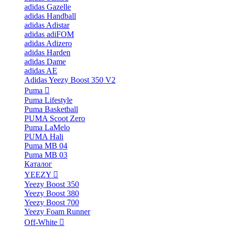
adidas Gazelle
adidas Handball
adidas Adistar
adidas adiFOM
adidas Adizero
adidas Harden
adidas Dame
adidas AE
Adidas Yeezy Boost 350 V2
Puma
Puma Lifestyle
Puma Basketball
PUMA Scoot Zero
Puma LaMelo
PUMA Hali
Puma MB 04
Puma MB 03
Каталог
YEEZY
Yeezy Boost 350
Yeezy Boost 380
Yeezy Boost 700
Yeezy Foam Runner
Off-White