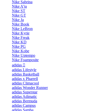
Nike Sabrina
Nike A’ja
Nike ST
Nike GT
Nike Ja
Nike Book
Nike LeBron
Nike Kyrie
Nike Freak
Nike KD
Nike PG
Nike Kobe
Nike Uptempo
Nike Foamposite
adidas
adidas Lifestyle
adidas Basketball
adidas x Pharrell
adidas Climacool
adidas Wonder Runner
adidas Superstar
adidas Adimatic
adidas Bermuda
adidas Campus
adidas Samba