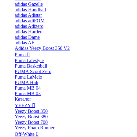
adidas Gazelle
adidas Handball
adidas Adistar
adidas adiFOM
adidas Adizero
adidas Harden
adidas Dame
adidas AE
Adidas Yeezy Boost 350 V2
Puma
Puma Lifestyle
Puma Basketball
PUMA Scoot Zero
Puma LaMelo
PUMA Hali
Puma MB 04
Puma MB 03
Каталог
YEEZY
Yeezy Boost 350
Yeezy Boost 380
Yeezy Boost 700
Yeezy Foam Runner
Off-White