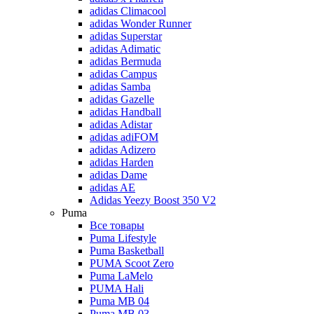
adidas Climacool
adidas Wonder Runner
adidas Superstar
adidas Adimatic
adidas Bermuda
adidas Campus
adidas Samba
adidas Gazelle
adidas Handball
adidas Adistar
adidas adiFOM
adidas Adizero
adidas Harden
adidas Dame
adidas AE
Adidas Yeezy Boost 350 V2
Puma
Все товары
Puma Lifestyle
Puma Basketball
PUMA Scoot Zero
Puma LaMelo
PUMA Hali
Puma MB 04
Puma MB 03