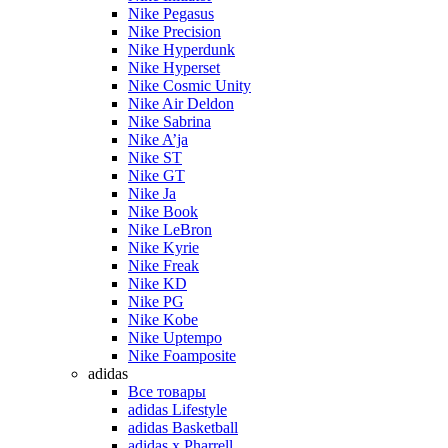
Nike Pegasus
Nike Precision
Nike Hyperdunk
Nike Hyperset
Nike Cosmic Unity
Nike Air Deldon
Nike Sabrina
Nike A’ja
Nike ST
Nike GT
Nike Ja
Nike Book
Nike LeBron
Nike Kyrie
Nike Freak
Nike KD
Nike PG
Nike Kobe
Nike Uptempo
Nike Foamposite
adidas
Все товары
adidas Lifestyle
adidas Basketball
adidas x Pharrell