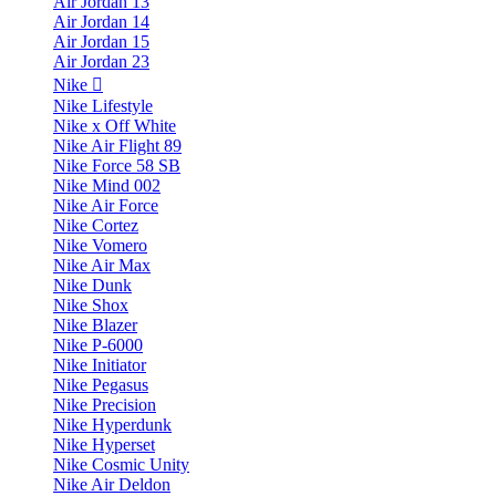
Air Jordan 13
Air Jordan 14
Air Jordan 15
Air Jordan 23
Nike
Nike Lifestyle
Nike x Off White
Nike Air Flight 89
Nike Force 58 SB
Nike Mind 002
Nike Air Force
Nike Cortez
Nike Vomero
Nike Air Max
Nike Dunk
Nike Shox
Nike Blazer
Nike P-6000
Nike Initiator
Nike Pegasus
Nike Precision
Nike Hyperdunk
Nike Hyperset
Nike Cosmic Unity
Nike Air Deldon