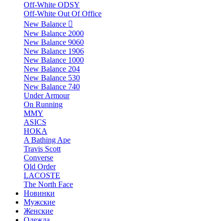
Off-White ODSY
Off-White Out Of Office
New Balance
New Balance 2000
New Balance 9060
New Balance 1906
New Balance 1000
New Balance 204
New Balance 530
New Balance 740
Under Armour
On Running
MMY
ASICS
HOKA
A Bathing Ape
Travis Scott
Converse
Old Order
LACOSTE
The North Face
Новинки
Мужские
Женские
Одежда