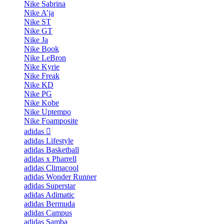
Nike Sabrina
Nike A’ja
Nike ST
Nike GT
Nike Ja
Nike Book
Nike LeBron
Nike Kyrie
Nike Freak
Nike KD
Nike PG
Nike Kobe
Nike Uptempo
Nike Foamposite
adidas
adidas Lifestyle
adidas Basketball
adidas x Pharrell
adidas Climacool
adidas Wonder Runner
adidas Superstar
adidas Adimatic
adidas Bermuda
adidas Campus
adidas Samba