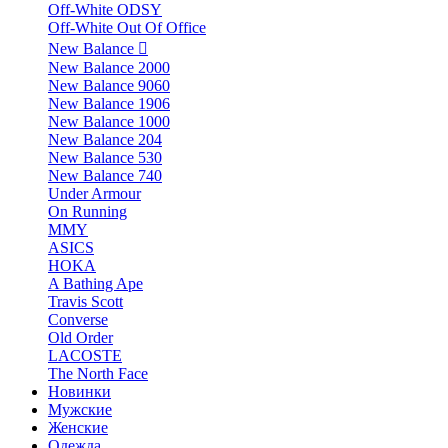
Off-White ODSY
Off-White Out Of Office
New Balance
New Balance 2000
New Balance 9060
New Balance 1906
New Balance 1000
New Balance 204
New Balance 530
New Balance 740
Under Armour
On Running
MMY
ASICS
HOKA
A Bathing Ape
Travis Scott
Converse
Old Order
LACOSTE
The North Face
Новинки
Мужские
Женские
Одежда