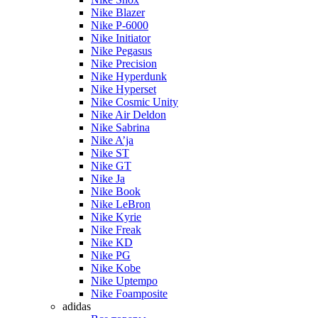
Nike Blazer
Nike P-6000
Nike Initiator
Nike Pegasus
Nike Precision
Nike Hyperdunk
Nike Hyperset
Nike Cosmic Unity
Nike Air Deldon
Nike Sabrina
Nike A’ja
Nike ST
Nike GT
Nike Ja
Nike Book
Nike LeBron
Nike Kyrie
Nike Freak
Nike KD
Nike PG
Nike Kobe
Nike Uptempo
Nike Foamposite
adidas