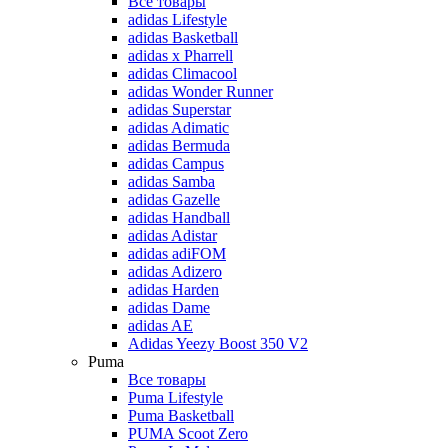
Все товары
adidas Lifestyle
adidas Basketball
adidas x Pharrell
adidas Climacool
adidas Wonder Runner
adidas Superstar
adidas Adimatic
adidas Bermuda
adidas Campus
adidas Samba
adidas Gazelle
adidas Handball
adidas Adistar
adidas adiFOM
adidas Adizero
adidas Harden
adidas Dame
adidas AE
Adidas Yeezy Boost 350 V2
Puma
Все товары
Puma Lifestyle
Puma Basketball
PUMA Scoot Zero