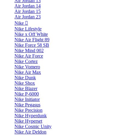
Air Jordan 13
Air Jordan 14
Air Jordan 15
Air Jordan 23
Nike
Nike Lifestyle
Nike x Off White
Nike Air Flight 89
Nike Force 58 SB
Nike Mind 002
Nike Air Force
Nike Cortez
Nike Vomero
Nike Air Max
Nike Dunk
Nike Shox
Nike Blazer
Nike P-6000
Nike Initiator
Nike Pegasus
Nike Precision
Nike Hyperdunk
Nike Hyperset
Nike Cosmic Unity
Nike Air Deldon