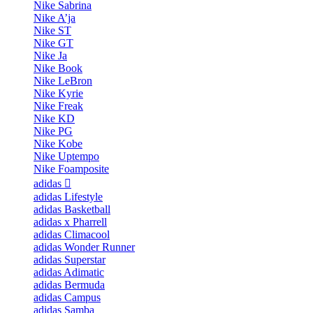
Nike Sabrina
Nike A’ja
Nike ST
Nike GT
Nike Ja
Nike Book
Nike LeBron
Nike Kyrie
Nike Freak
Nike KD
Nike PG
Nike Kobe
Nike Uptempo
Nike Foamposite
adidas
adidas Lifestyle
adidas Basketball
adidas x Pharrell
adidas Climacool
adidas Wonder Runner
adidas Superstar
adidas Adimatic
adidas Bermuda
adidas Campus
adidas Samba