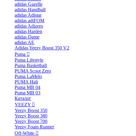
adidas Gazelle
adidas Handball
adidas Adistar
adidas adiFOM
adidas Adizero
adidas Harden
adidas Dame
adidas AE
Adidas Yeezy Boost 350 V2
Puma
Puma Lifestyle
Puma Basketball
PUMA Scoot Zero
Puma LaMelo
PUMA Hali
Puma MB 04
Puma MB 03
Каталог
YEEZY
Yeezy Boost 350
Yeezy Boost 380
Yeezy Boost 700
Yeezy Foam Runner
Off-White