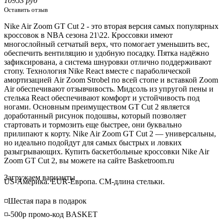
10953 руб
Оставить отзыв
Nike Air Zoom GT Cut 2 - это вторая версия самых популярных
кроссовок в NBA сезона 21\22. Кроссовки имеют
многослойный сетчатый верх, что помогает уменьшить вес,
обеспечить вентиляцию и удобную посадку. Пятка надёжно
зафиксирована, а система шнуровки отлично поддерживают
стопу. Технология Nike React вместе с параболической
амортизацией Air Zoom Strobel по всей стопе и вставкой Zoom
Air обеспечивают отзывчивость.
Мидсоль
из упругой пены и
стелька React обеспечивают комфорт и устойчивость под
ногами. Основным преимуществом GT Cut 2 является
доработанный рисунок подошвы, который позволяет
стартовать и тормозить еще быстрее, они буквально
прилипают к корту. Nike Air Zoom GT Cut 2 — универсальны,
но идеально подойдут для самых быстрых и ловких
разыгрывающих. Купить баскетбольные кроссовки Nike Air
Zoom GT Cut 2, вы можете на сайте Basketroom.ru
Loading...
Загружаем варианты
US-Америка. EUR-Европа. CM-длина стельки.
◽️Шестая пара в подарок
◽️-500р промо-код BASKET