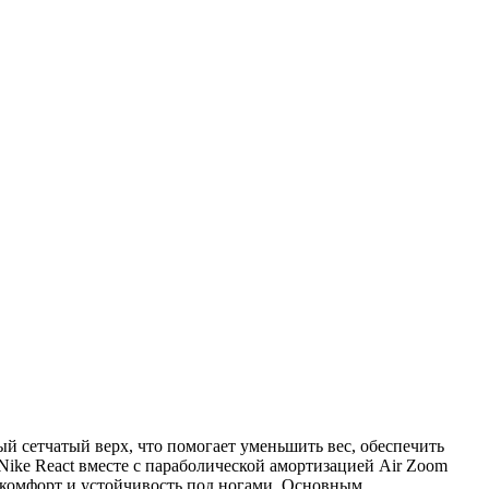
й сетчатый верх, что помогает уменьшить вес, обеспечить
ike React вместе с параболической амортизацией Air Zoom
 комфорт и устойчивость под ногами. Основным