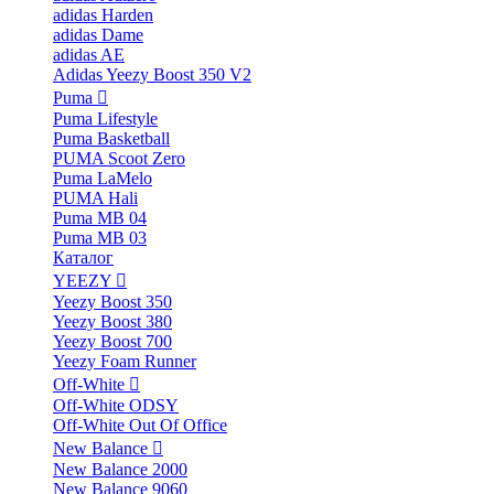
adidas Harden
adidas Dame
adidas AE
Adidas Yeezy Boost 350 V2
Puma
Puma Lifestyle
Puma Basketball
PUMA Scoot Zero
Puma LaMelo
PUMA Hali
Puma MB 04
Puma MB 03
Каталог
YEEZY
Yeezy Boost 350
Yeezy Boost 380
Yeezy Boost 700
Yeezy Foam Runner
Off-White
Off-White ODSY
Off-White Out Of Office
New Balance
New Balance 2000
New Balance 9060