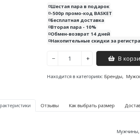
◽️Шестая пара в подарок
◽️-500р промо-код BASKET
◽️Бесплатная доставка
◽️Вторая пара - 10%
◽️Обмен-возврат 14 дней
◽️Накопительные скидки за регистр
В корз
−
+
Находится в категориях:
Бренды
,
Мужс
рактеристики
Отзывы
Как выбрать размер
Доста
Мужчины