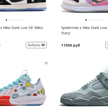
x Nike Dunk Low SB 'Miles
Spiderman x Nike Dunk Low
Stacy'
б
11056 руб
Выбрать