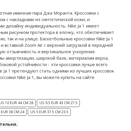
бютная именная пара
Джа
Моранта
. Кроссовки с
ом с накладками из синтетической кожи, и
 дизайну индивидуальность. Nike Ja 1 имеет
ым рисунком протектора в елочку, что обеспечивает
, так и на улице. Баскетбольные кроссовки Nike Ja 1
 и вставкой Zoom Air с верхней загрузкой в передней
ую отзывчивость и вертикальное ускорение.
мы амортизации, широкой базе, материалам верха,
оковой устойчивости - эти кроссовки лучше всего
ike Ja 1 претендуют стать одними из лучших кроссовок
ссовки Nike Ja 1, вы можете купить на сайте
US 10 EUR 44 CM 28
US 9.5 EUR 43 CM 27.5
 EUR 38 CM 24
US 5 EUR 37.5 CM 23.5
тельки.