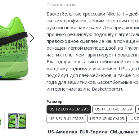
Оставить отзыв
Баскетбольные кроссовки Nike Ja 1 - де
низким профилем, лёгким сетчатым верх
рукописными заметками
Джа
придающими
прочную резиновую подошву с агрессивн
превосходное сцепление как в помещении
оснащен легкой
межподошвой
из Phylon
части стопы, чем гарантирует повышенн
Благодаря сочетанию стабильной систе
мощному заднику и усилениям TPU для б
подойдут для
плеймейкеров
, а также N
года для защитников. Баскетбольные кро
интернет-магазина Basketroom.ru
Размер
US 12 EUR 46 CM 29.5
US 11 EUR 45 CM 29
US 8 EUR 41 CM 26
US 7 EUR 40 CM 25
US 7
US-Америка. EUR-Европа. CM-длина с