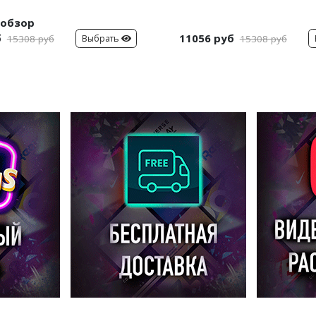
обзор
б
11056 руб
Выбрать
15308 руб
15308 руб