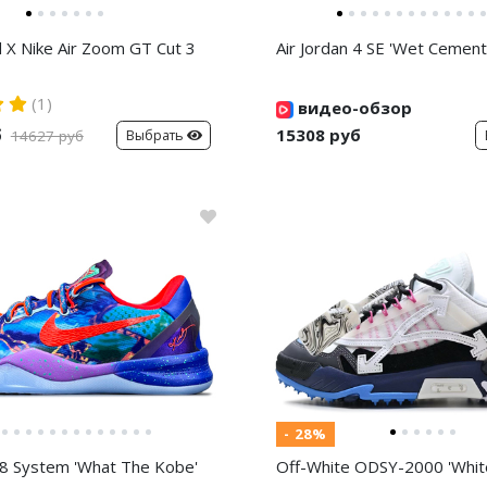
d X Nike Air Zoom GT Cut 3
Air Jordan 4 SE 'Wet Cement
(1)
видео-обзор
б
15308 руб
Выбрать
14627 руб
- 28%
8 System 'What The Kobe'
Off-White ODSY-2000 'White