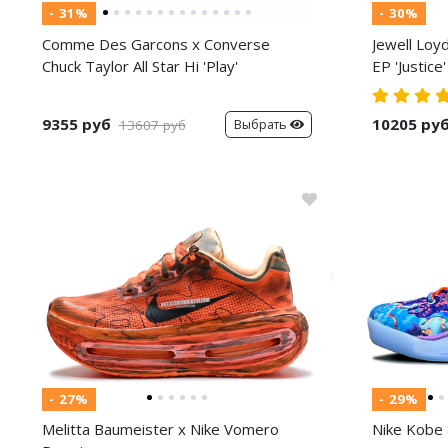
- 31%
- 30%
Comme Des Garcons x Converse
Jewell Loy
Chuck Taylor All Star Hi 'Play'
EP 'Justice'
9355 руб
10205 ру
Выбрать
13607 руб
- 27%
- 29%
Melitta Baumeister x Nike Vomero
Nike Kobe 