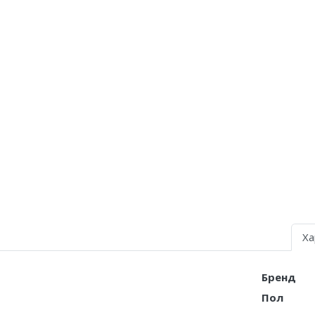
Air Jordan 5
Air Jordan 6
Air Jordan 7
Air Jordan 10
Air Jordan 11
Air Jordan 12
Air Jordan 13
Air Jordan 14
Ха
Air Jordan 15
Бренд
Air Jordan 23
Пол