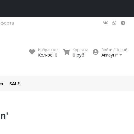
оферта
Избранное
Корзина
Войти / Новый
Кол-во:
0
0 руб
Аккаунт
um
SALE
n'