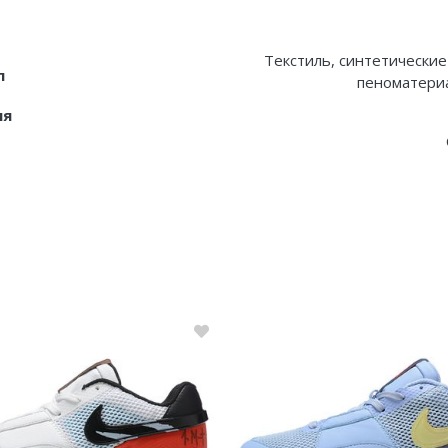
Текстиль, синтетические
л
пеноматериа
ия