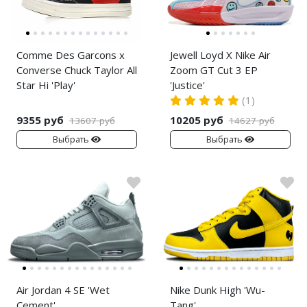
Comme Des Garcons x
Jewell Loyd X Nike Air
Converse Chuck Taylor All
Zoom GT Cut 3 EP
Star Hi 'Play'
'Justice'
(1)
9355 руб
10205 руб
13607 руб
14627 руб
Выбрать
Выбрать
Air Jordan 4 SE 'Wet
Nike Dunk High 'Wu-
Cement'
Tang'