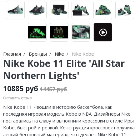
Jordan Zion
adidas Campus
Jordan Tatum
adidas Samba
Air Jordan 312
adidas Gazelle
Air Jordan 40
adidas Handball
Air Jordan 39
adidas Adistar
Главная
Бренды
Nike
Nike Kobe
Nike Kobe 11 Elite 'All Star
Air Jordan 38
adidas adiFOM
Northern Lights'
Air Jordan 37
adidas Adizero
10885 руб
14457 руб
Air Jordan 36
adidas Harden
Оставить отзыв
Air Jordan 1
adidas Dame
Nike Kobe 11 - вошли в историю баскетбола, как
последняя игровая модель Kobe в NBA. Дизайнеры Nike
Air Jordan 3
adidas AE
постарались на славу и выполнили кроссовки в стиле Иры
Kobe, быстрой и резкой. Конструкция кроссовок получила
Air Jordan 4
Adidas Yeezy Boost 350 V2
легкий бесшовный материал, что делает Nike Kobe 11