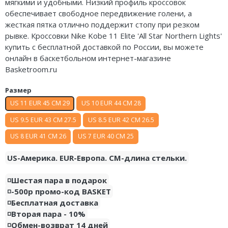
мягкими и
удобными.
Низкий профиль кроссовок
Air Jordan 5
обеспечивает свободное передвижение голени, а
жесткая пятка отлично поддержит стопу при резком
Air Jordan 6
рывке. Кроссовки Nike Kobe 11 Elite 'All Star Northern Lights'
купить с бесплатной доставкой по России, вы можете
Air Jordan 7
онлайн в баскетбольном интернет-магазине
Basketroom.ru
Air Jordan 10
Размер
Air Jordan 11
US 11 EUR 45 CM 29
US 10 EUR 44 CM 28
Air Jordan 12
US 9.5 EUR 43 CM 27.5
US 8.5 EUR 42 CM 26.5
US 8 EUR 41 CM 26
US 7 EUR 40 CM 25
Air Jordan 13
US-Америка. EUR-Европа. CM-длина стельки.
Air Jordan 14
◽️Шестая пара в подарок
Air Jordan 15
◽️-500р промо-код BASKET
◽️Бесплатная доставка
Air Jordan 23
◽️Вторая пара - 10%
◽️Обмен-возврат 14 дней