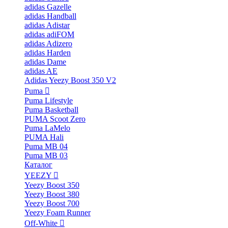
adidas Gazelle
adidas Handball
adidas Adistar
adidas adiFOM
adidas Adizero
adidas Harden
adidas Dame
adidas AE
Adidas Yeezy Boost 350 V2
Puma
Puma Lifestyle
Puma Basketball
PUMA Scoot Zero
Puma LaMelo
PUMA Hali
Puma MB 04
Puma MB 03
Каталог
YEEZY
Yeezy Boost 350
Yeezy Boost 380
Yeezy Boost 700
Yeezy Foam Runner
Off-White