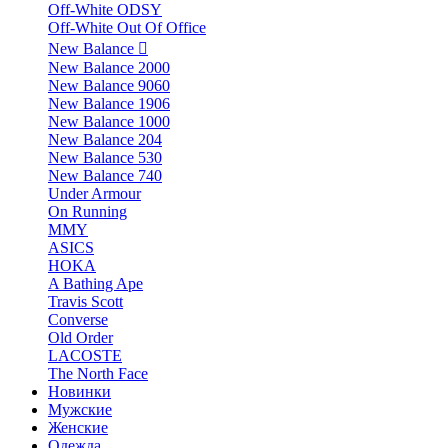
Off-White ODSY
Off-White Out Of Office
New Balance
New Balance 2000
New Balance 9060
New Balance 1906
New Balance 1000
New Balance 204
New Balance 530
New Balance 740
Under Armour
On Running
MMY
ASICS
HOKA
A Bathing Ape
Travis Scott
Converse
Old Order
LACOSTE
The North Face
Новинки
Мужские
Женские
Одежда