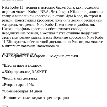
Nike Kobe 11 - вошли в историю баскетбола, как последняя
игровая модель Kobe в NBA. Дизайнеры Nike постарались на
славу и выполнили кроссовки в стиле Иры Kobe, быстрой и
резкой. Конструкция кроссовок получила легкий бесшовный
материал, что делает Nike Kobe 11 мягкими и
удобными.
Низкий профиль кроссовок обеспечивает свободное
передвижение голени, а жесткая пятка отлично поддержит
стопу при резком рывке. Баскетбольные кроссовки Nike Kobe
11 Elite купить с бесплатной доставкой по России, вы можете
в интернет магазине Basketroom.ru
Loading...
Загружаем варианты
US-Америка. EUR-Европа. CM-длина стельки.
◽️Шестая пара в подарок
◽️-500р промо-код BASKET
◽️Бесплатная доставка
◽️Вторая пара - 10%
◽️Обмен-возврат 14 дней
◽️Накопительные скидки за регистрацию