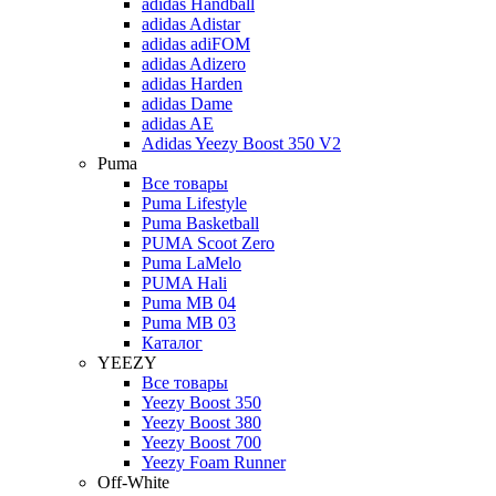
adidas Handball
adidas Adistar
adidas adiFOM
adidas Adizero
adidas Harden
adidas Dame
adidas AE
Adidas Yeezy Boost 350 V2
Puma
Все товары
Puma Lifestyle
Puma Basketball
PUMA Scoot Zero
Puma LaMelo
PUMA Hali
Puma MB 04
Puma MB 03
Каталог
YEEZY
Все товары
Yeezy Boost 350
Yeezy Boost 380
Yeezy Boost 700
Yeezy Foam Runner
Off-White