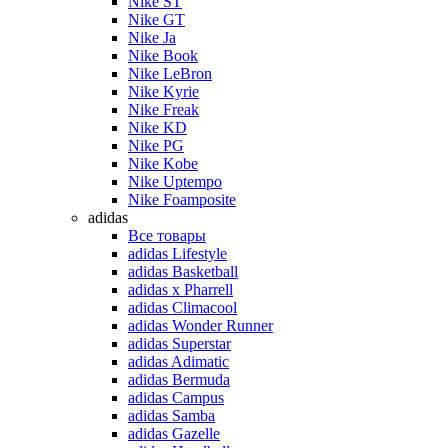
Nike ST
Nike GT
Nike Ja
Nike Book
Nike LeBron
Nike Kyrie
Nike Freak
Nike KD
Nike PG
Nike Kobe
Nike Uptempo
Nike Foamposite
adidas
Все товары
adidas Lifestyle
adidas Basketball
adidas x Pharrell
adidas Climacool
adidas Wonder Runner
adidas Superstar
adidas Adimatic
adidas Bermuda
adidas Campus
adidas Samba
adidas Gazelle