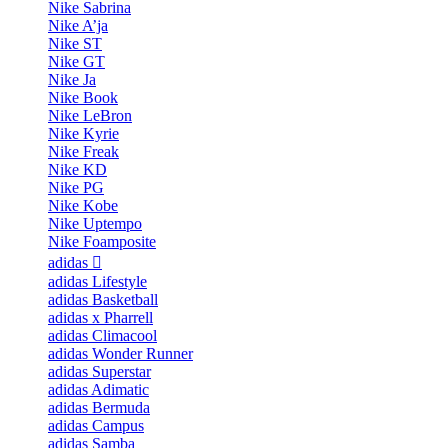
Nike Sabrina
Nike A’ja
Nike ST
Nike GT
Nike Ja
Nike Book
Nike LeBron
Nike Kyrie
Nike Freak
Nike KD
Nike PG
Nike Kobe
Nike Uptempo
Nike Foamposite
adidas
adidas Lifestyle
adidas Basketball
adidas x Pharrell
adidas Climacool
adidas Wonder Runner
adidas Superstar
adidas Adimatic
adidas Bermuda
adidas Campus
adidas Samba