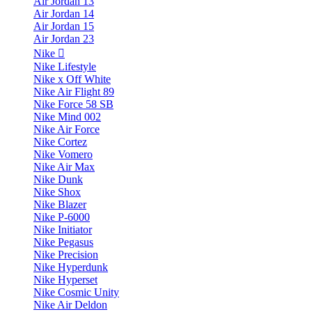
Air Jordan 13
Air Jordan 14
Air Jordan 15
Air Jordan 23
Nike
Nike Lifestyle
Nike x Off White
Nike Air Flight 89
Nike Force 58 SB
Nike Mind 002
Nike Air Force
Nike Cortez
Nike Vomero
Nike Air Max
Nike Dunk
Nike Shox
Nike Blazer
Nike P-6000
Nike Initiator
Nike Pegasus
Nike Precision
Nike Hyperdunk
Nike Hyperset
Nike Cosmic Unity
Nike Air Deldon