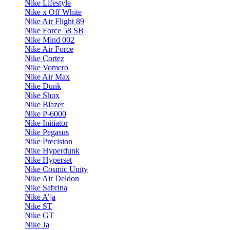
Nike Lifestyle
Nike x Off White
Nike Air Flight 89
Nike Force 58 SB
Nike Mind 002
Nike Air Force
Nike Cortez
Nike Vomero
Nike Air Max
Nike Dunk
Nike Shox
Nike Blazer
Nike P-6000
Nike Initiator
Nike Pegasus
Nike Precision
Nike Hyperdunk
Nike Hyperset
Nike Cosmic Unity
Nike Air Deldon
Nike Sabrina
Nike A’ja
Nike ST
Nike GT
Nike Ja