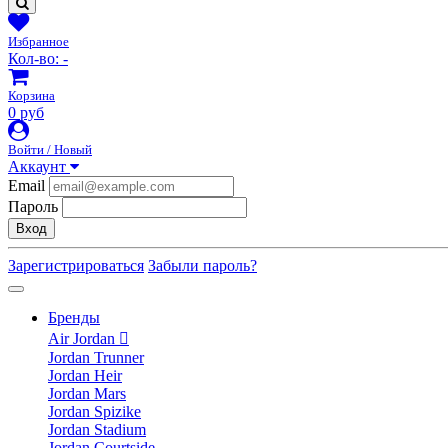
Избранное
Кол-во:
-
Корзина
0 руб
Войти / Новый
Аккаунт
Email
Пароль
Вход
Зарегистрироваться
Забыли пароль?
Бренды
Air Jordan
Jordan Trunner
Jordan Heir
Jordan Mars
Jordan Spizike
Jordan Stadium
Jordan Courtside