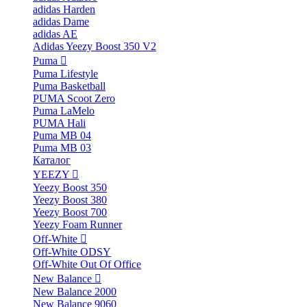
adidas Harden
adidas Dame
adidas AE
Adidas Yeezy Boost 350 V2
Puma
Puma Lifestyle
Puma Basketball
PUMA Scoot Zero
Puma LaMelo
PUMA Hali
Puma MB 04
Puma MB 03
Каталог
YEEZY
Yeezy Boost 350
Yeezy Boost 380
Yeezy Boost 700
Yeezy Foam Runner
Off-White
Off-White ODSY
Off-White Out Of Office
New Balance
New Balance 2000
New Balance 9060