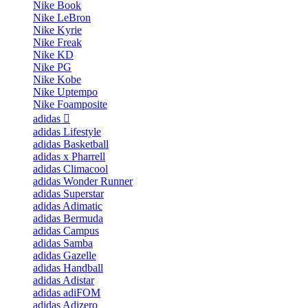
Nike Book
Nike LeBron
Nike Kyrie
Nike Freak
Nike KD
Nike PG
Nike Kobe
Nike Uptempo
Nike Foamposite
adidas
adidas Lifestyle
adidas Basketball
adidas x Pharrell
adidas Climacool
adidas Wonder Runner
adidas Superstar
adidas Adimatic
adidas Bermuda
adidas Campus
adidas Samba
adidas Gazelle
adidas Handball
adidas Adistar
adidas adiFOM
adidas Adizero