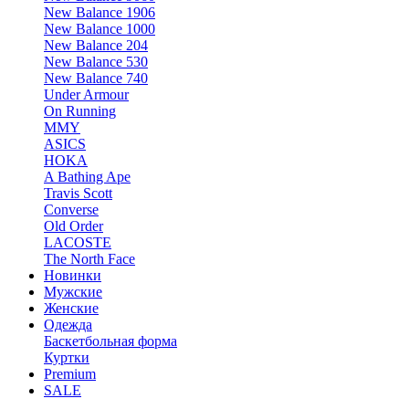
New Balance 1906
New Balance 1000
New Balance 204
New Balance 530
New Balance 740
Under Armour
On Running
MMY
ASICS
HOKA
A Bathing Ape
Travis Scott
Converse
Old Order
LACOSTE
The North Face
Новинки
Мужские
Женские
Одежда
Баскетбольная форма
Куртки
Premium
SALE