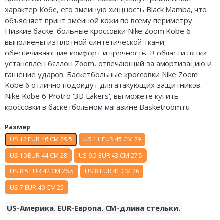
характер Кобе, его змеиную хищность Black Mamba, что
Air Jordan 5
объясняет принт змеиной кожи по всему периметру.
Air Jordan 6
Низкие баскетбольные кроссовки Nike Zoom Kobe 6
выполнены из плотной синтетической ткани,
Air Jordan 7
обеспечивающие комфорт и прочность. В области пятки
установлен баллон Zoom, отвечающий за амортизацию и
Air Jordan 10
гашение ударов. Баскетбольные кроссовки Nike Zoom
Kobe 6 отлично подойдут для атакующих защитников.
Air Jordan 11
Nike Kobe 6 Protro '3D Lakers', вы можете купить
кроссовки в баскетбольном магазине Basketroom.ru
Air Jordan 12
Размер
Air Jordan 13
US 12 EUR 46 CM 29.5
US 11 EUR 45 CM 29
Air Jordan 14
US 10 EUR 44 CM 28
US 9.5 EUR 43 CM 27.5
US 8.5 EUR 42 CM 26.5
US 8 EUR 41 CM 26
Air Jordan 15
US 7 EUR 40 CM 25
Air Jordan 23
US-Америка. EUR-Европа. CM-длина стельки.