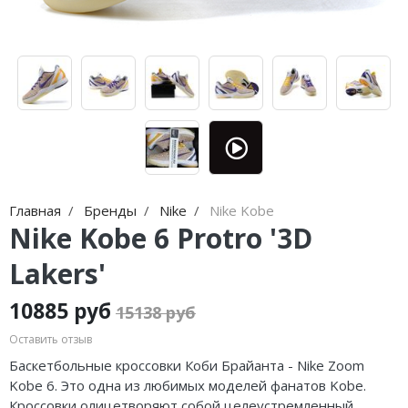
Jordan Zion
adidas Campus
Jordan Tatum
adidas Samba
Air Jordan 312
adidas Gazelle
Air Jordan 40
adidas Handball
Air Jordan 39
adidas Adistar
Air Jordan 38
adidas adiFOM
Главная
Бренды
Nike
Nike Kobe
Nike Kobe 6 Protro '3D
Air Jordan 37
adidas Adizero
Lakers'
Air Jordan 36
adidas Harden
10885 руб
Air Jordan 1
adidas Dame
15138 руб
Оставить отзыв
Air Jordan 3
adidas AE
Баскетбольные кроссовки Коби Брайанта - Nike Zoom
Kobe 6. Это одна из любимых моделей фанатов Kobe.
Air Jordan 4
Adidas Yeezy Boost 350 V2
Кроссовки олицетворяют собой целеустремленный