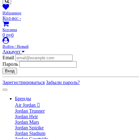
Избранное
Кол-во:
-
Корзина
0 руб
Войти / Новый
Аккаунт
Email
Пароль
Вход
Зарегистрироваться
Забыли пароль?
Бренды
Air Jordan
Jordan Trunner
Jordan Heir
Jordan Mars
Jordan Spizike
Jordan Stadium
Jordan Courtside