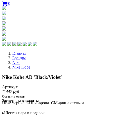
0
Главная
Бренды
Nike
Nike Kobe
Nike Kobe AD 'Black/Violet'
Артикул:
11447 руб
Оставить отзыв
Loading...
Загружаем варианты
US-Америка. EUR-Европа. CM-длина стельки.
◽️Шестая пара в подарок