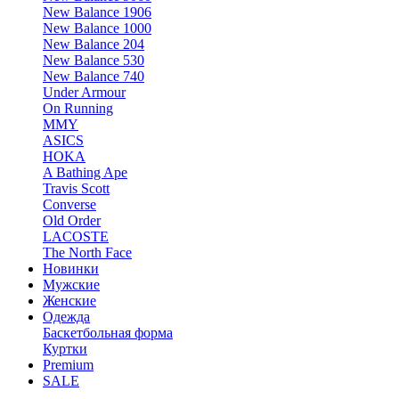
New Balance 1906
New Balance 1000
New Balance 204
New Balance 530
New Balance 740
Under Armour
On Running
MMY
ASICS
HOKA
A Bathing Ape
Travis Scott
Converse
Old Order
LACOSTE
The North Face
Новинки
Мужские
Женские
Одежда
Баскетбольная форма
Куртки
Premium
SALE