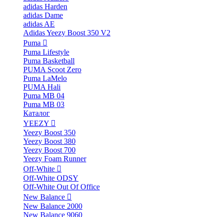
adidas Harden
adidas Dame
adidas AE
Adidas Yeezy Boost 350 V2
Puma
Puma Lifestyle
Puma Basketball
PUMA Scoot Zero
Puma LaMelo
PUMA Hali
Puma MB 04
Puma MB 03
Каталог
YEEZY
Yeezy Boost 350
Yeezy Boost 380
Yeezy Boost 700
Yeezy Foam Runner
Off-White
Off-White ODSY
Off-White Out Of Office
New Balance
New Balance 2000
New Balance 9060