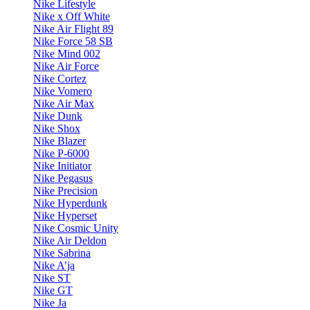
Nike Lifestyle
Nike x Off White
Nike Air Flight 89
Nike Force 58 SB
Nike Mind 002
Nike Air Force
Nike Cortez
Nike Vomero
Nike Air Max
Nike Dunk
Nike Shox
Nike Blazer
Nike P-6000
Nike Initiator
Nike Pegasus
Nike Precision
Nike Hyperdunk
Nike Hyperset
Nike Cosmic Unity
Nike Air Deldon
Nike Sabrina
Nike A’ja
Nike ST
Nike GT
Nike Ja