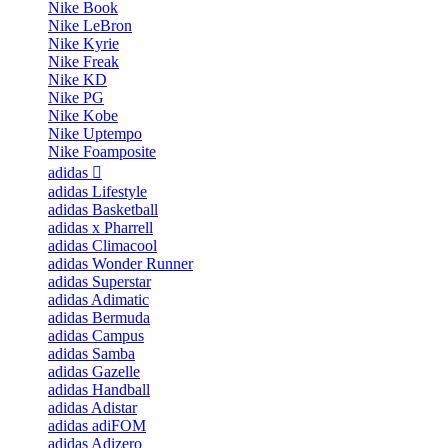
Nike Book
Nike LeBron
Nike Kyrie
Nike Freak
Nike KD
Nike PG
Nike Kobe
Nike Uptempo
Nike Foamposite
adidas
adidas Lifestyle
adidas Basketball
adidas x Pharrell
adidas Climacool
adidas Wonder Runner
adidas Superstar
adidas Adimatic
adidas Bermuda
adidas Campus
adidas Samba
adidas Gazelle
adidas Handball
adidas Adistar
adidas adiFOM
adidas Adizero