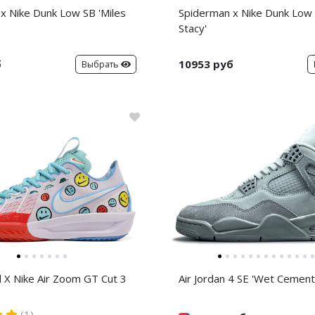
x Nike Dunk Low SB 'Miles
Spiderman x Nike Dunk Low
Stacy'
б
10953 руб
Выбрать
d X Nike Air Zoom GT Cut 3
Air Jordan 4 SE 'Wet Cement
(1)