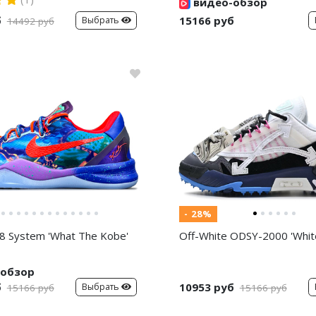
видео-обзор
б
15166 руб
Выбрать
14492 руб
- 28%
8 System 'What The Kobe'
Off-White ODSY-2000 'White
обзор
б
10953 руб
Выбрать
15166 руб
15166 руб