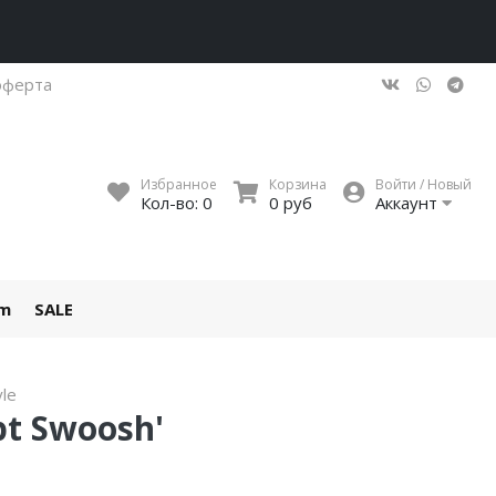
оферта
Избранное
Корзина
Войти / Новый
Кол-во:
0
0 руб
Аккаунт
um
SALE
yle
pt Swoosh'