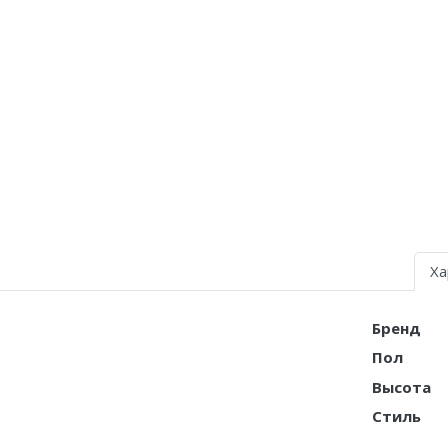
Air Jordan 5
Air Jordan 6
Air Jordan 7
Air Jordan 10
Air Jordan 11
Air Jordan 12
Ха
Air Jordan 13
Air Jordan 14
Бренд
Пол
Air Jordan 15
Высота
Air Jordan 23
Стиль