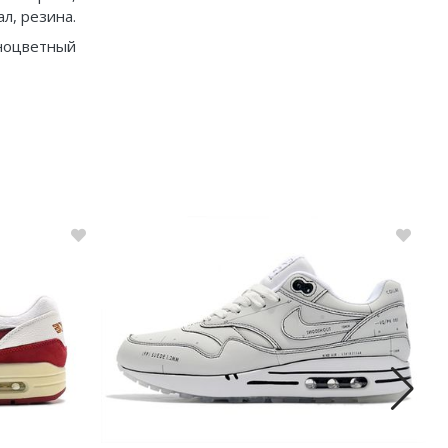
л, резина.
ноцветный