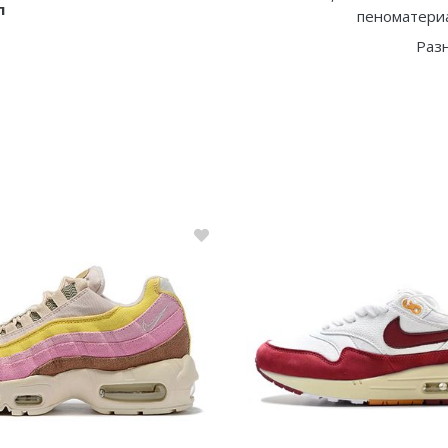
л
пеноматериа
Раз