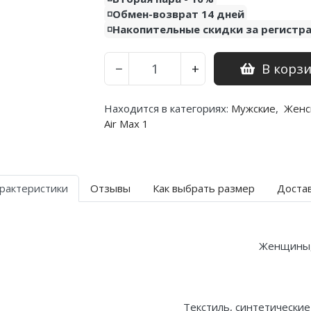
◽️Обмен-возврат 14 дней
◽️Накопительные скидки за регистр
В корз
−
+
Находится в категориях:
Мужские
,
Женс
Air Max 1
рактеристики
Отзывы
Как выбрать размер
Доста
Женщины
Текстиль, синтетические