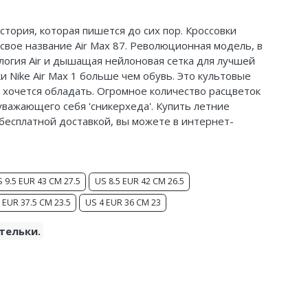
 история, которая пишется до сих пор. Кроссовки
и свое название Air Max 87. Революционная модель, в
логия Air и дышащая нейлоновая сетка для лучшей
и Nike Air Max 1 больше чем обувь. Это культовые
и хочется обладать. Огромное количество расцветок
уважающего себя '
сникерхеда
'. Купить летние
 с бесплатной доставкой, вы можете в интернет-
 9.5 EUR 43 CM 27.5
US 8.5 EUR 42 CM 26.5
 EUR 37.5 CM 23.5
US 4 EUR 36 CM 23
тельки.