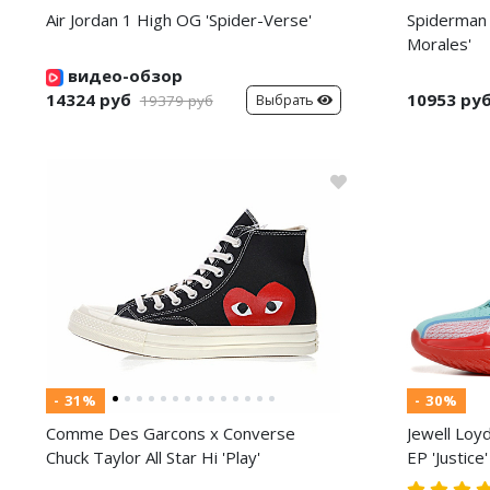
Air Jordan 1 High OG 'Spider-Verse'
Spiderman 
Morales'
видео-обзор
14324 руб
10953 ру
Выбрать
19379 руб
- 31%
- 30%
Comme Des Garcons x Converse
Jewell Loy
Chuck Taylor All Star Hi 'Play'
EP 'Justice'