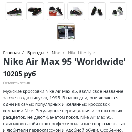
Jordan Zion
adidas Campus
Jordan Tatum
adidas Samba
Air Jordan 312
adidas Gazelle
Air Jordan 40
adidas Handball
Air Jordan 39
adidas Adistar
Главная
Бренды
Nike
Nike Lifestyle
Nike Air Max 95 'Worldwide'
Air Jordan 38
adidas adiFOM
10205 руб
Air Jordan 37
adidas Adizero
Оставить отзыв
Air Jordan 36
adidas Harden
Мужские кроссовки Nike Air Max 95, взяли свое название
за счёт года выпуска, 1995. В наши дни, они являются
Air Jordan 1
adidas Dame
одни из самых популярных и желанных кроссовок
компании Nike. Регулярные переиздания и сотни новых
Air Jordan 3
adidas AE
расцветок, не дают фанатом покоя. Nike Air Max 95,
одинаково любят как профессиональные спортсмены так
Air Jordan 4
Adidas Yeezy Boost 350 V2
и любители первоклассной и удобной обуви. Особенно,