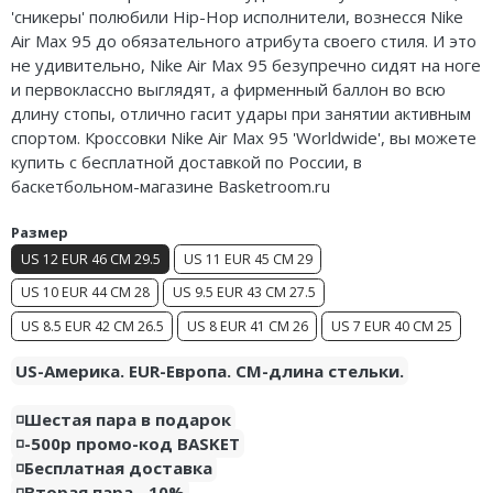
'сникеры' полюбили Hip-Hop исполнители, вознесся Nike
Air Jordan 5
Air Max 95 до обязательного атрибута своего стиля. И это
не удивительно, Nike Air Max 95 безупречно сидят на ноге
Air Jordan 6
и первоклассно выглядят, а фирменный баллон во всю
длину стопы, отлично гасит удары при занятии активным
Air Jordan 7
спортом. Кроссовки Nike Air Max 95 'Worldwide', вы можете
Air Jordan 10
купить с бесплатной доставкой по России, в
баскетбольном-магазине Basketroom.ru
Air Jordan 11
Размер
Air Jordan 12
US 12 EUR 46 CM 29.5
US 11 EUR 45 CM 29
US 10 EUR 44 CM 28
US 9.5 EUR 43 CM 27.5
Air Jordan 13
US 8.5 EUR 42 CM 26.5
US 8 EUR 41 CM 26
US 7 EUR 40 CM 25
Air Jordan 14
US-Америка. EUR-Европа. CM-длина стельки.
Air Jordan 15
◽️Шестая пара в подарок
Air Jordan 23
◽️-500р промо-код BASKET
◽️Бесплатная доставка
◽️Вторая пара - 10%