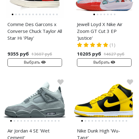
Comme Des Garcons x
Jewell Loyd X Nike Air
Converse Chuck Taylor All
Zoom GT Cut 3 EP
Star Hi 'Play'
'Justice'
(1)
9355 руб
10205 руб
13607 руб
14627 руб
Выбрать
Выбрать
Air Jordan 4 SE 'Wet
Nike Dunk High 'Wu-
Cement'
Tang'