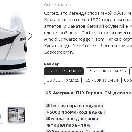
Оставить отзыв
Cortez, это легенда спортивной обуви Ni
Кеды вышли в свет в 1972 году, они ср
атлетов, и фанатов беговой обуви Nike.
сдвоенной пены. Cortez, это классическ
Arnold Schwarzenegger, Tom Hanks в карт
Купить кеды Nike Cortez с бесплатной д
Basketroom.ru
Размер
US 10 EUR 44 CM 28
US 9.5 EUR 43 CM 27.5
US 7 EUR 40 CM 25
US 7 EUR 38 CM 24
US 5
US-Америка. EUR-Европа. CM-длина с
◽️Шестая пара в подарок
◽️-500р промо-код BASKET
◽️Бесплатная доставка
◽️Вторая пара - 10%
◽️Обмен-возврат 14 дней