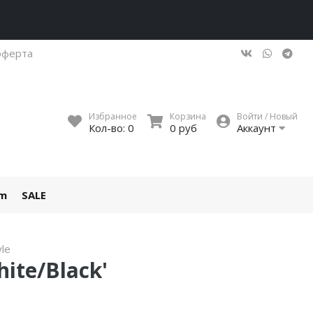
оферта
Избранное
Корзина
Войти / Новый
Кол-во:
0
0 руб
Аккаунт
um
SALE
yle
ite/Black'