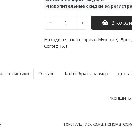
◽️Накопительные скидки за регистр
В корз
−
+
Находится в категориях:
Мужские
,
Брен
Cortez TXT
рактеристики
Отзывы
Как выбрать размер
Доста
Женщины
Текстиль, иск.кожа, пеноматери
л