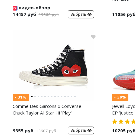
видео-обзор
14457 руб
11056 ру
Выбрать
19560 руб
- 31%
- 30%
Comme Des Garcons x Converse
Jewell Loy
Chuck Taylor All Star Hi 'Play'
EP 'Justice'
9355 руб
10205 ру
Выбрать
13607 руб