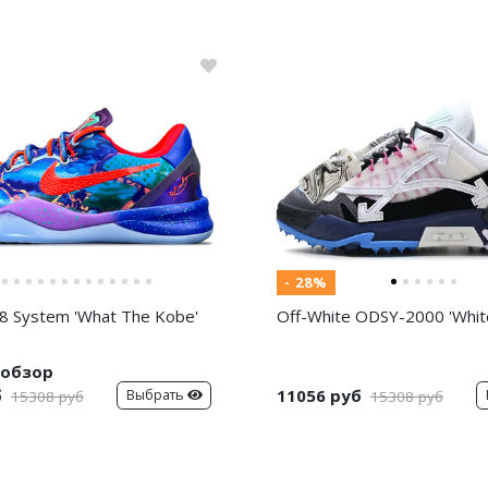
- 28%
8 System 'What The Kobe'
Off-White ODSY-2000 'White
обзор
б
11056 руб
Выбрать
15308 руб
15308 руб