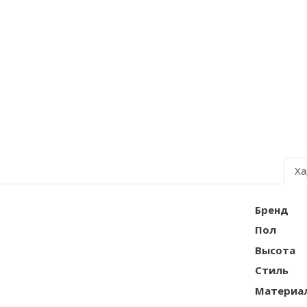
Air Jordan 5
Air Jordan 6
Air Jordan 7
Air Jordan 10
Air Jordan 11
Air Jordan 12
Ха
Air Jordan 13
Бренд
Air Jordan 14
Пол
Air Jordan 15
Высота
Стиль
Air Jordan 23
Материа