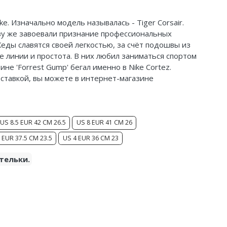
ke. Изначально модель называлась - Tiger Corsair.
азу же завоевали признание профессиональных
 Кеды славятся своей легкостью, за счёт подошвы из
ие линии и простота. В них любил заниматься спортом
ине 'Forrest Gump' бегал именно в Nike Cortez.
оставкой, вы можете в интернет-магазине
US 8.5 EUR 42 CM 26.5
US 8 EUR 41 CM 26
 EUR 37.5 CM 23.5
US 4 EUR 36 CM 23
тельки.