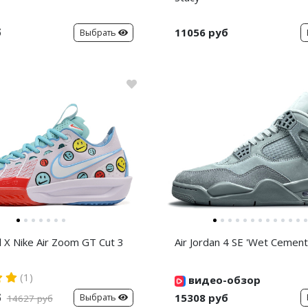
б
11056 руб
Выбрать
d X Nike Air Zoom GT Cut 3
Air Jordan 4 SE 'Wet Cement
(1)
видео-обзор
б
15308 руб
Выбрать
14627 руб