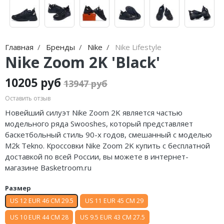
Jordan Zion
adidas Campus
Jordan Tatum
adidas Samba
Air Jordan 312
adidas Gazelle
Главная
Бренды
Nike
Nike Lifestyle
Nike Zoom 2K 'Black'
Air Jordan 40
adidas Handball
10205 руб
13947 руб
Air Jordan 39
adidas Adistar
Оставить отзыв
Air Jordan 38
adidas adiFOM
Новейший силуэт Nike Zoom 2K является частью
модельного ряда Swooshes, который представляет
Air Jordan 37
adidas Adizero
баскетбольный стиль 90-х годов, смешанный с моделью
M2k Tekno. Кроссовки Nike Zoom 2K купить с бесплатной
Air Jordan 36
adidas Harden
доставкой по всей России, вы можете в интернет-
магазине Basketroom.ru
Air Jordan 1
adidas Dame
Размер
Air Jordan 3
adidas AE
US 12 EUR 46 CM 29.5
US 11 EUR 45 CM 29
Air Jordan 4
Adidas Yeezy Boost 350 V2
US 10 EUR 44 CM 28
US 9.5 EUR 43 CM 27.5