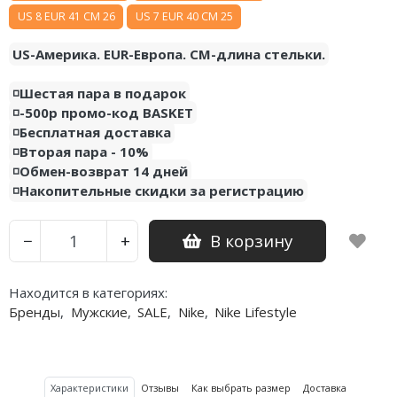
Air Jordan 5
US 8 EUR 41 CM 26
US 7 EUR 40 CM 25
US-Америка. EUR-Европа. CM-длина стельки.
Air Jordan 6
Air Jordan 7
◽️Шестая пара в подарок
◽️-500р промо-код BASKET
Air Jordan 10
◽️Бесплатная доставка
◽️Вторая пара - 10%
Air Jordan 11
◽️Обмен-возврат 14 дней
◽️Накопительные скидки за регистрацию
Air Jordan 12
В корзину
−
+
Air Jordan 13
Air Jordan 14
Находится в категориях:
Бренды
,
Мужские
,
SALE
,
Nike
,
Nike Lifestyle
Air Jordan 15
Air Jordan 23
Характеристики
Отзывы
Как выбрать размер
Доставка