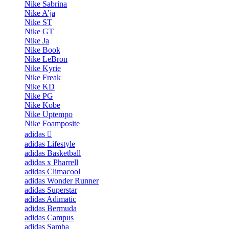
Nike Sabrina
Nike A’ja
Nike ST
Nike GT
Nike Ja
Nike Book
Nike LeBron
Nike Kyrie
Nike Freak
Nike KD
Nike PG
Nike Kobe
Nike Uptempo
Nike Foamposite
adidas
adidas Lifestyle
adidas Basketball
adidas x Pharrell
adidas Climacool
adidas Wonder Runner
adidas Superstar
adidas Adimatic
adidas Bermuda
adidas Campus
adidas Samba