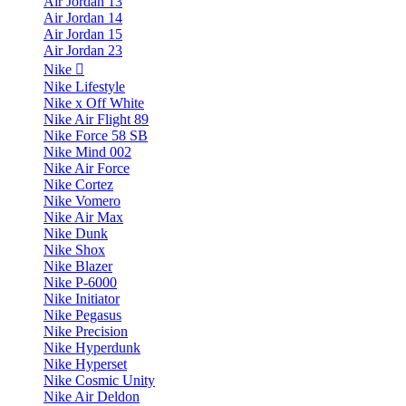
Air Jordan 13
Air Jordan 14
Air Jordan 15
Air Jordan 23
Nike
Nike Lifestyle
Nike x Off White
Nike Air Flight 89
Nike Force 58 SB
Nike Mind 002
Nike Air Force
Nike Cortez
Nike Vomero
Nike Air Max
Nike Dunk
Nike Shox
Nike Blazer
Nike P-6000
Nike Initiator
Nike Pegasus
Nike Precision
Nike Hyperdunk
Nike Hyperset
Nike Cosmic Unity
Nike Air Deldon