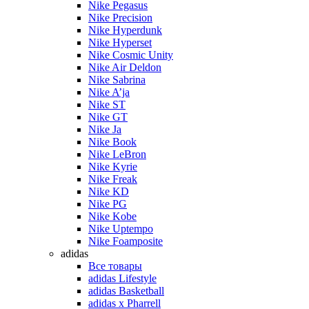
Nike Pegasus
Nike Precision
Nike Hyperdunk
Nike Hyperset
Nike Cosmic Unity
Nike Air Deldon
Nike Sabrina
Nike A’ja
Nike ST
Nike GT
Nike Ja
Nike Book
Nike LeBron
Nike Kyrie
Nike Freak
Nike KD
Nike PG
Nike Kobe
Nike Uptempo
Nike Foamposite
adidas
Все товары
adidas Lifestyle
adidas Basketball
adidas x Pharrell