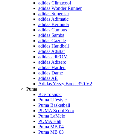
adidas Climacool
adidas Wonder Runner
adidas Superstar
adidas Adimatic
adidas Bermuda
adidas Campus
adidas Samba
adidas Gazelle
adidas Handball
adidas Adistar
adidas adiFOM
adidas Adizero
adidas Harden
adidas Dame
adidas AE
Adidas Yeezy Boost 350 V2
Puma
Все товары
Puma Lifestyle
Puma Basketball
PUMA Scoot Zero
Puma LaMelo
PUMA Hali
Puma MB 04
Puma MB 03