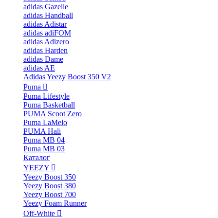
adidas Gazelle
adidas Handball
adidas Adistar
adidas adiFOM
adidas Adizero
adidas Harden
adidas Dame
adidas AE
Adidas Yeezy Boost 350 V2
Puma
Puma Lifestyle
Puma Basketball
PUMA Scoot Zero
Puma LaMelo
PUMA Hali
Puma MB 04
Puma MB 03
Каталог
YEEZY
Yeezy Boost 350
Yeezy Boost 380
Yeezy Boost 700
Yeezy Foam Runner
Off-White