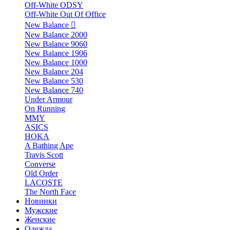
Off-White ODSY
Off-White Out Of Office
New Balance
New Balance 2000
New Balance 9060
New Balance 1906
New Balance 1000
New Balance 204
New Balance 530
New Balance 740
Under Armour
On Running
MMY
ASICS
HOKA
A Bathing Ape
Travis Scott
Converse
Old Order
LACOSTE
The North Face
Новинки
Мужские
Женские
Одежда