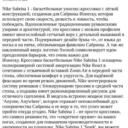
Nike Sabrina 1 - баскетбольные унисекс-кроссовки с лёгкой
конструкцией, созданная для Сабрины Ионеску, которая
использует свою скорость, резкость и ловкость, чтобы
побеждать.
Вдохновленные традиционными румынскими
узорами и архитектурой, эти кроссовки с низким профилем
имеют многослойный сетчатый верх с детальной вышивкой в
передней части. Подчеркивает дизайн буква «i», от языка до
носка и на пятке, обозначающая фамилию Сабрины. А так же
наклоненный вверх логотип Swoosh символизирует идею
преодоления барьеров, что очень важно для
Ионеску.
Кроссовки баскетбольные Nike Sabrina 1 оснащены
полноразмерной системой амортизации Nike React в
сочетании с отзывчивой вставкой Zoom Air в передней части
стопы, обеспечивая комфорт и упругость. Для надёжной
фиксации во время резких движений, Nike интегрировала
систему ремешков с блокирующими тросами в средней части
стопы, а подошва имеет разнонаправленный рисунок для
отличного сцепления.
В мидсоль встроено мощное послание:
‘Anyone, Anywhere’, которое отражает непоколебимый дух
соперничества Сабрины и ее веру в то, что успех может
прийти откуда угодно.
Nike Sabrina 1 - не просто кроссовки,
это символ решимости, это «секретное оружие» на ваших
ногах, созданное для повышения производительности и
уверенности на площадке. Nike Sabrina 1 'Spark', вы можете