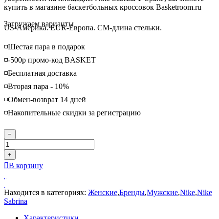
купить в магазине баскетбольных кроссовок Basketroom.ru
Loading...
Загружаем варианты
US-Америка. EUR-Европа. CM-длина стельки.
◽️Шестая пара в подарок
◽️-500р промо-код BASKET
◽️Бесплатная доставка
◽️Вторая пара - 10%
◽️Обмен-возврат 14 дней
◽️Накопительные скидки за регистрацию
−
+
В корзину
Находится в категориях:
Женские
,
Бренды
,
Мужские
,
Nike
,
Nike
Sabrina
Характеристики