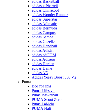
adidas Basketball
adidas x Pharrell
adidas Climacool
adidas Wonder Runner
adidas Superstar
adidas Adimatic
adidas Bermuda
adidas Campus
adidas Samba
adidas Gazelle
adidas Handball
adidas Adistar
adidas adiFOM
adidas Adizero
adidas Harden
adidas Dame
adidas AE
Adidas Yeezy Boost 350 V2
Puma
Все товары
Puma Lifestyle
Puma Basketball
PUMA Scoot Zero
Puma LaMelo
PUMA Hali