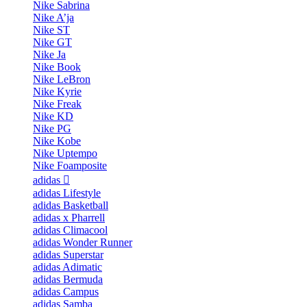
Nike Sabrina
Nike A’ja
Nike ST
Nike GT
Nike Ja
Nike Book
Nike LeBron
Nike Kyrie
Nike Freak
Nike KD
Nike PG
Nike Kobe
Nike Uptempo
Nike Foamposite
adidas
adidas Lifestyle
adidas Basketball
adidas x Pharrell
adidas Climacool
adidas Wonder Runner
adidas Superstar
adidas Adimatic
adidas Bermuda
adidas Campus
adidas Samba