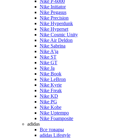
Nike P-6000
Nike Initiator
Nike Pegasus
Nike Precision
Nike Hyperdunk
Nike Hyperset
Nike Cosmic Unity
Nike Air Deldon
Nike Sabrina
Nike A’ja
Nike ST
Nike GT
Nike Ja
Nike Book
Nike LeBron
Nike Kyrie
Nike Freak
Nike KD
Nike PG
Nike Kobe
Nike Uptempo
Nike Foamposite
adidas
Все товары
adidas Lifestyle