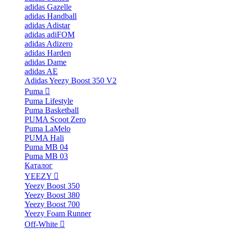
adidas Gazelle
adidas Handball
adidas Adistar
adidas adiFOM
adidas Adizero
adidas Harden
adidas Dame
adidas AE
Adidas Yeezy Boost 350 V2
Puma
Puma Lifestyle
Puma Basketball
PUMA Scoot Zero
Puma LaMelo
PUMA Hali
Puma MB 04
Puma MB 03
Каталог
YEEZY
Yeezy Boost 350
Yeezy Boost 380
Yeezy Boost 700
Yeezy Foam Runner
Off-White