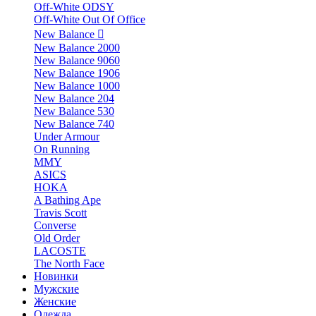
Off-White ODSY
Off-White Out Of Office
New Balance
New Balance 2000
New Balance 9060
New Balance 1906
New Balance 1000
New Balance 204
New Balance 530
New Balance 740
Under Armour
On Running
MMY
ASICS
HOKA
A Bathing Ape
Travis Scott
Converse
Old Order
LACOSTE
The North Face
Новинки
Мужские
Женские
Одежда