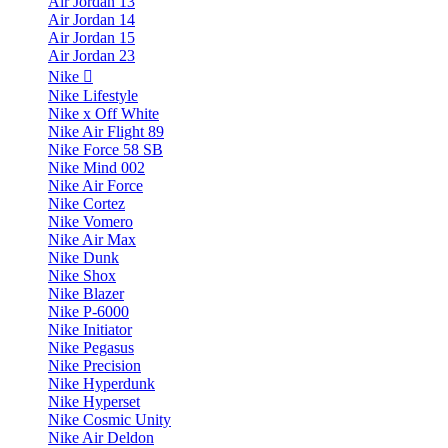
Air Jordan 13
Air Jordan 14
Air Jordan 15
Air Jordan 23
Nike
Nike Lifestyle
Nike x Off White
Nike Air Flight 89
Nike Force 58 SB
Nike Mind 002
Nike Air Force
Nike Cortez
Nike Vomero
Nike Air Max
Nike Dunk
Nike Shox
Nike Blazer
Nike P-6000
Nike Initiator
Nike Pegasus
Nike Precision
Nike Hyperdunk
Nike Hyperset
Nike Cosmic Unity
Nike Air Deldon