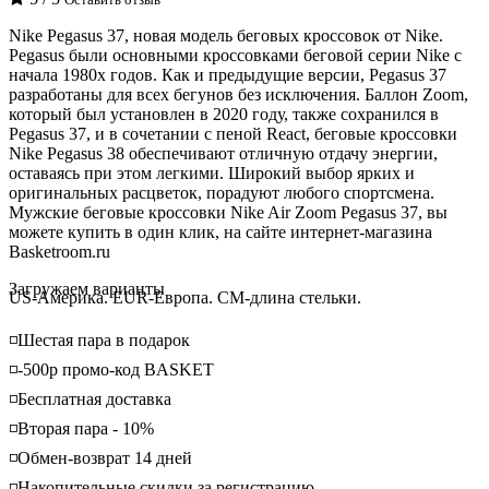
Nike Pegasus 37, новая модель беговых кроссовок от Nike.
Pegasus были основными кроссовками беговой серии Nike с
начала 1980х годов. Как и предыдущие версии, Pegasus 37
разработаны для всех бегунов без исключения. Баллон Zoom,
который был установлен в 2020 году, также сохранился в
Pegasus 37, и в сочетании с пеной React, беговые кроссовки
Nike Pegasus 38 обеспечивают отличную отдачу энергии,
оставаясь при этом легкими. Широкий выбор ярких и
оригинальных расцветок, порадуют любого спортсмена.
Мужские беговые кроссовки Nike Air Zoom Pegasus 37, вы
можете купить в один клик, на сайте интернет-магазина
Basketroom.ru
Loading...
Загружаем варианты
US-Америка. EUR-Европа. CM-длина стельки.
◽️Шестая пара в подарок
◽️-500р промо-код BASKET
◽️Бесплатная доставка
◽️Вторая пара - 10%
◽️Обмен-возврат 14 дней
◽️Накопительные скидки за регистрацию