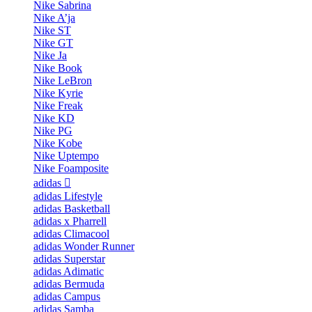
Nike Sabrina
Nike A’ja
Nike ST
Nike GT
Nike Ja
Nike Book
Nike LeBron
Nike Kyrie
Nike Freak
Nike KD
Nike PG
Nike Kobe
Nike Uptempo
Nike Foamposite
adidas
adidas Lifestyle
adidas Basketball
adidas x Pharrell
adidas Climacool
adidas Wonder Runner
adidas Superstar
adidas Adimatic
adidas Bermuda
adidas Campus
adidas Samba