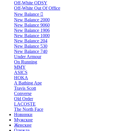
Off-White ODSY
Off-White Out Of Office
New Balance
New Balance 2000
New Balance 9060
New Balance 1906
New Balance 1000
New Balance 204
New Balance 530
New Balance 740
Under Armour
On Running
MMY
ASICS
HOKA
A Bathing Ape
Travis Scott
Converse
Old Order
LACOSTE
The North Face
Новинки
Мужские
Женские
Одежда