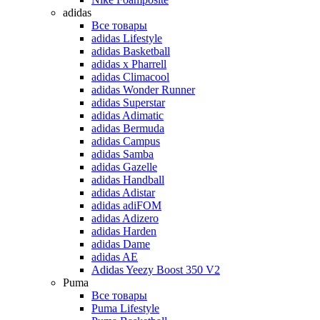
adidas
Все товары
adidas Lifestyle
adidas Basketball
adidas x Pharrell
adidas Climacool
adidas Wonder Runner
adidas Superstar
adidas Adimatic
adidas Bermuda
adidas Campus
adidas Samba
adidas Gazelle
adidas Handball
adidas Adistar
adidas adiFOM
adidas Adizero
adidas Harden
adidas Dame
adidas AE
Adidas Yeezy Boost 350 V2
Puma
Все товары
Puma Lifestyle