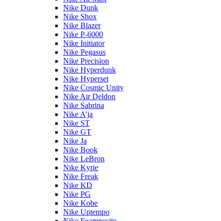
Nike Dunk
Nike Shox
Nike Blazer
Nike P-6000
Nike Initiator
Nike Pegasus
Nike Precision
Nike Hyperdunk
Nike Hyperset
Nike Cosmic Unity
Nike Air Deldon
Nike Sabrina
Nike A’ja
Nike ST
Nike GT
Nike Ja
Nike Book
Nike LeBron
Nike Kyrie
Nike Freak
Nike KD
Nike PG
Nike Kobe
Nike Uptempo
Nike Foamposite