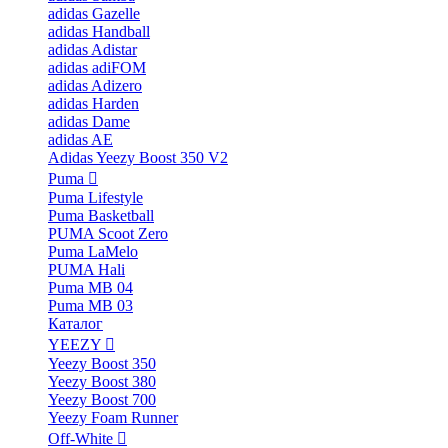
adidas Gazelle
adidas Handball
adidas Adistar
adidas adiFOM
adidas Adizero
adidas Harden
adidas Dame
adidas AE
Adidas Yeezy Boost 350 V2
Puma
Puma Lifestyle
Puma Basketball
PUMA Scoot Zero
Puma LaMelo
PUMA Hali
Puma MB 04
Puma MB 03
Каталог
YEEZY
Yeezy Boost 350
Yeezy Boost 380
Yeezy Boost 700
Yeezy Foam Runner
Off-White