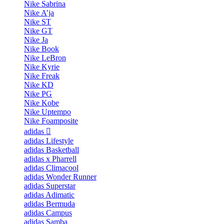
Nike Sabrina
Nike A’ja
Nike ST
Nike GT
Nike Ja
Nike Book
Nike LeBron
Nike Kyrie
Nike Freak
Nike KD
Nike PG
Nike Kobe
Nike Uptempo
Nike Foamposite
adidas
adidas Lifestyle
adidas Basketball
adidas x Pharrell
adidas Climacool
adidas Wonder Runner
adidas Superstar
adidas Adimatic
adidas Bermuda
adidas Campus
adidas Samba