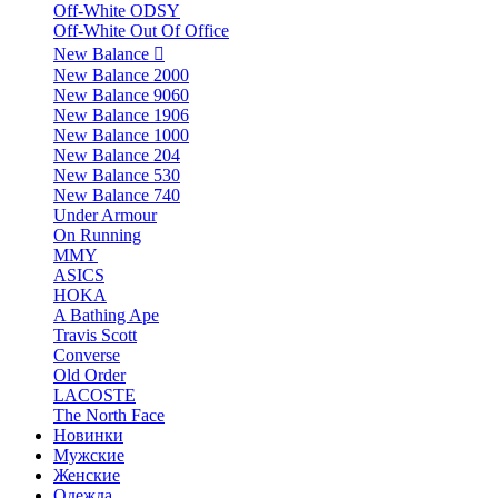
Off-White ODSY
Off-White Out Of Office
New Balance
New Balance 2000
New Balance 9060
New Balance 1906
New Balance 1000
New Balance 204
New Balance 530
New Balance 740
Under Armour
On Running
MMY
ASICS
HOKA
A Bathing Ape
Travis Scott
Converse
Old Order
LACOSTE
The North Face
Новинки
Мужские
Женские
Одежда