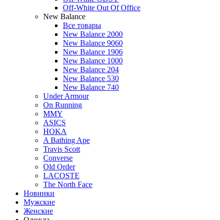
Off-White Out Of Office
New Balance
Все товары
New Balance 2000
New Balance 9060
New Balance 1906
New Balance 1000
New Balance 204
New Balance 530
New Balance 740
Under Armour
On Running
MMY
ASICS
HOKA
A Bathing Ape
Travis Scott
Converse
Old Order
LACOSTE
The North Face
Новинки
Мужские
Женские
Одежда