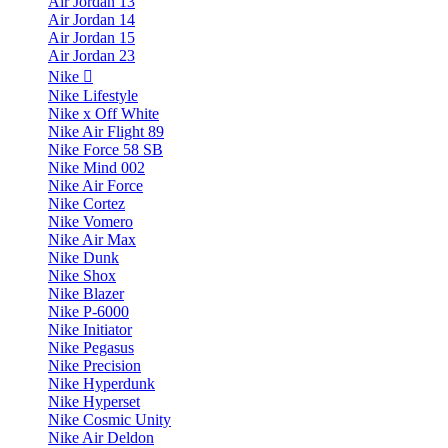
Air Jordan 13
Air Jordan 14
Air Jordan 15
Air Jordan 23
Nike
Nike Lifestyle
Nike x Off White
Nike Air Flight 89
Nike Force 58 SB
Nike Mind 002
Nike Air Force
Nike Cortez
Nike Vomero
Nike Air Max
Nike Dunk
Nike Shox
Nike Blazer
Nike P-6000
Nike Initiator
Nike Pegasus
Nike Precision
Nike Hyperdunk
Nike Hyperset
Nike Cosmic Unity
Nike Air Deldon