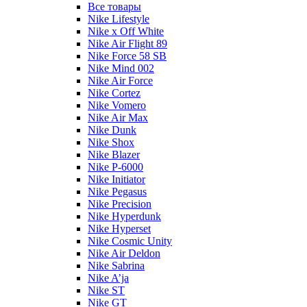
Все товары
Nike Lifestyle
Nike x Off White
Nike Air Flight 89
Nike Force 58 SB
Nike Mind 002
Nike Air Force
Nike Cortez
Nike Vomero
Nike Air Max
Nike Dunk
Nike Shox
Nike Blazer
Nike P-6000
Nike Initiator
Nike Pegasus
Nike Precision
Nike Hyperdunk
Nike Hyperset
Nike Cosmic Unity
Nike Air Deldon
Nike Sabrina
Nike A’ja
Nike ST
Nike GT