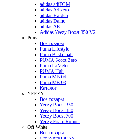
adidas adiFOM
adidas Adizero
adidas Harden
adidas Dame
adidas AE
Adidas Yeezy Boost 350 V2
Puma
Все товары
Puma Lifestyle
Puma Basketball
PUMA Scoot Zero
Puma LaMelo
PUMA Hali
Puma MB 04
Puma MB 03
Каталог
YEEZY
Все товары
Yeezy Boost 350
Yeezy Boost 380
Yeezy Boost 700
Yeezy Foam Runner
Off-White
Все товары
Off-White ODSY