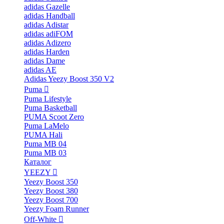
adidas Gazelle
adidas Handball
adidas Adistar
adidas adiFOM
adidas Adizero
adidas Harden
adidas Dame
adidas AE
Adidas Yeezy Boost 350 V2
Puma
Puma Lifestyle
Puma Basketball
PUMA Scoot Zero
Puma LaMelo
PUMA Hali
Puma MB 04
Puma MB 03
Каталог
YEEZY
Yeezy Boost 350
Yeezy Boost 380
Yeezy Boost 700
Yeezy Foam Runner
Off-White