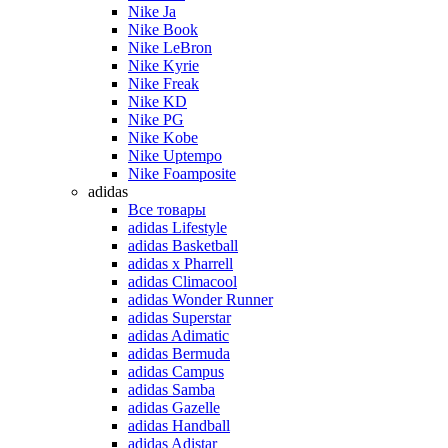
Nike Ja
Nike Book
Nike LeBron
Nike Kyrie
Nike Freak
Nike KD
Nike PG
Nike Kobe
Nike Uptempo
Nike Foamposite
adidas
Все товары
adidas Lifestyle
adidas Basketball
adidas x Pharrell
adidas Climacool
adidas Wonder Runner
adidas Superstar
adidas Adimatic
adidas Bermuda
adidas Campus
adidas Samba
adidas Gazelle
adidas Handball
adidas Adistar