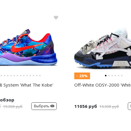
- 28%
8 System 'What The Kobe'
Off-White ODSY-2000 'White
обзор
б
11056 руб
Выбрать
15308 руб
15308 руб