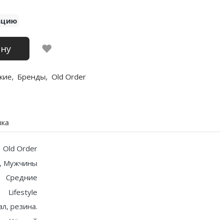
ацию
ину
кие
,
Бренды
,
Old Order
вка
Old Order
, Мужчины
Средние
Lifestyle
ал, резина.