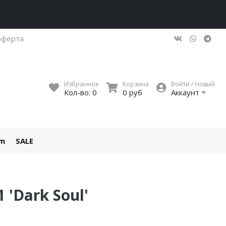
оферта
Избранное
Корзина
Войти / Новый
Кол-во:
0
0 руб
Аккаунт
um
SALE
 'Dark Soul'