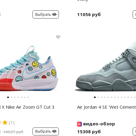
б
11056 руб
Выбрать
d X Nike Air Zoom GT Cut 3
Air Jordan 4 SE 'Wet Cement
(1)
видео-обзор
б
15308 руб
Выбрать
14627 руб