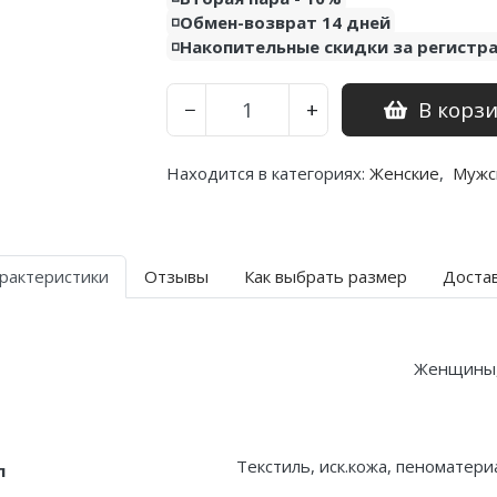
◽️Обмен-возврат 14 дней
◽️Накопительные скидки за регистр
В корз
−
+
Находится в категориях:
Женские
,
Мужс
рактеристики
Отзывы
Как выбрать размер
Доста
Женщины
Текстиль, иск.кожа, пеноматери
л