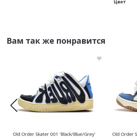
Цвет
Nike PG
Nike Kobe
Nike Uptempo
Вам так же понравится
Nike Foamposite
Old Order Skater 001 'Black/Blue/Grey'
Old Order S