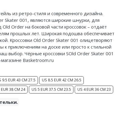
ктейль из ретро-стиля и современного дизайна.
 Skater 001, являются широкие шнурки, для
 Old Order на боковой части кроссовок – отдаёт
елям прошлых лет. Широкая подошва обеспечивает
кой. Кроссовки Old Order Skater 001 олицетворяют
вы к приключениям на доске или просто к стильной
 ваш выбор. Чёрные кроссовки SOld Order Skater 001
т-магазине Basketroom.ru
 9.5 EUR 43 CM 27.5
US 8.5 EUR 42 CM 26.5
 EUR 38 CM 24
US 5 EUR 37.5 CM 23.5
US 4 EUR 36 CM 23
тельки.