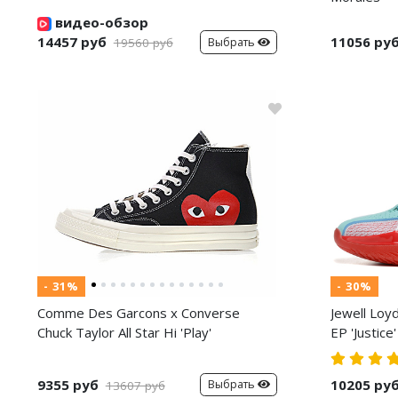
видео-обзор
14457 руб
11056 ру
Выбрать
19560 руб
- 31%
- 30%
Comme Des Garcons x Converse
Jewell Loy
Chuck Taylor All Star Hi 'Play'
EP 'Justice'
9355 руб
10205 ру
Выбрать
13607 руб