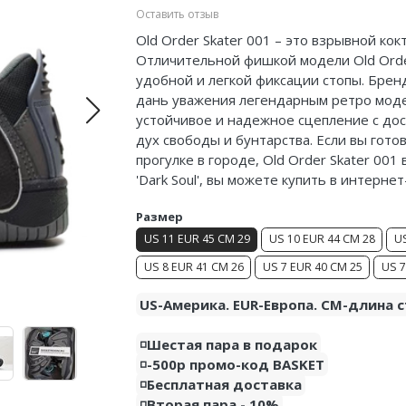
Оставить отзыв
Old Order Skater 001 – это взрывной ко
Отличительной фишкой модели Old Order
удобной и легкой фиксации стопы. Бренд
дань уважения легендарным ретро мод
устойчивое и надежное сцепление с дос
дух свободы и бунтарства. Если вы гото
прогулке в городе, Old Order Skater 001
'Dark Soul', вы можете купить в интерне
Размер
US 11 EUR 45 CM 29
US 10 EUR 44 CM 28
US
US 8 EUR 41 CM 26
US 7 EUR 40 CM 25
US 7
US-Америка. EUR-Европа. CM-длина с
◽️Шестая пара в подарок
◽️-500р промо-код BASKET
◽️Бесплатная доставка
◽️Вторая пара - 10%