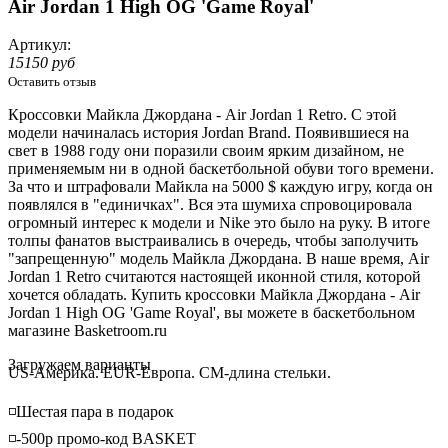
Air Jordan 1 High OG 'Game Royal'
Артикул:
15150 руб
Оставить отзыв
Кроссовки Майкла Джордана - Air Jordan 1 Retro. С этой
модели начиналась история Jordan Brand. Появившиеся на
свет в 1988 году они поразили своим ярким дизайном, не
применяемым ни в одной баскетбольной обуви того времени.
За что и штрафовали Майкла на 5000 $ каждую игру, когда он
появлялся в "единичках". Вся эта шумиха спровоцировала
огромный интерес к модели и Nike это было на руку. В итоге
толпы фанатов выстраивались в очередь, чтобы заполучить
"запрещенную" модель Майкла Джордана. В наше время, Air
Jordan 1 Retro считаются настоящей иконной стиля, которой
хочется обладать. Купить кроссовки Майкла Джордана - Air
Jordan 1 High OG 'Game Royal', вы можете в баскетбольном
магазине Basketroom.ru
Loading...
Загружаем варианты
US-Америка. EUR-Европа. CM-длина стельки.
◽️Шестая пара в подарок
◽️-500р промо-код BASKET