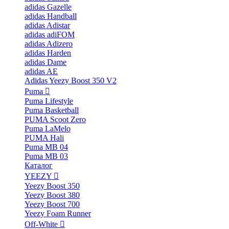
adidas Gazelle
adidas Handball
adidas Adistar
adidas adiFOM
adidas Adizero
adidas Harden
adidas Dame
adidas AE
Adidas Yeezy Boost 350 V2
Puma
Puma Lifestyle
Puma Basketball
PUMA Scoot Zero
Puma LaMelo
PUMA Hali
Puma MB 04
Puma MB 03
Каталог
YEEZY
Yeezy Boost 350
Yeezy Boost 380
Yeezy Boost 700
Yeezy Foam Runner
Off-White