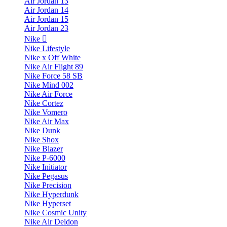
Air Jordan 13
Air Jordan 14
Air Jordan 15
Air Jordan 23
Nike
Nike Lifestyle
Nike x Off White
Nike Air Flight 89
Nike Force 58 SB
Nike Mind 002
Nike Air Force
Nike Cortez
Nike Vomero
Nike Air Max
Nike Dunk
Nike Shox
Nike Blazer
Nike P-6000
Nike Initiator
Nike Pegasus
Nike Precision
Nike Hyperdunk
Nike Hyperset
Nike Cosmic Unity
Nike Air Deldon