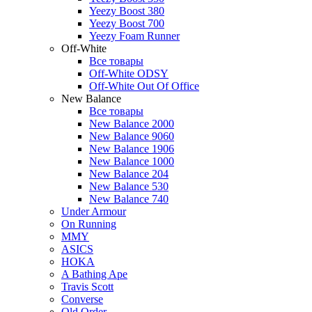
Yeezy Boost 380
Yeezy Boost 700
Yeezy Foam Runner
Off-White
Все товары
Off-White ODSY
Off-White Out Of Office
New Balance
Все товары
New Balance 2000
New Balance 9060
New Balance 1906
New Balance 1000
New Balance 204
New Balance 530
New Balance 740
Under Armour
On Running
MMY
ASICS
HOKA
A Bathing Ape
Travis Scott
Converse
Old Order