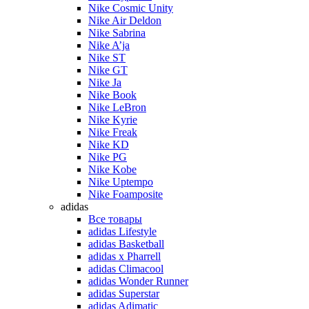
Nike Cosmic Unity
Nike Air Deldon
Nike Sabrina
Nike A’ja
Nike ST
Nike GT
Nike Ja
Nike Book
Nike LeBron
Nike Kyrie
Nike Freak
Nike KD
Nike PG
Nike Kobe
Nike Uptempo
Nike Foamposite
adidas
Все товары
adidas Lifestyle
adidas Basketball
adidas x Pharrell
adidas Climacool
adidas Wonder Runner
adidas Superstar
adidas Adimatic