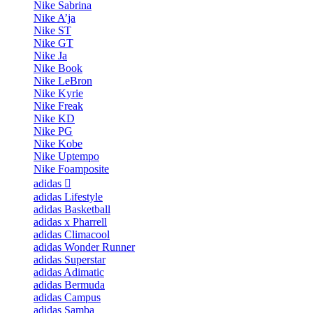
Nike Sabrina
Nike A’ja
Nike ST
Nike GT
Nike Ja
Nike Book
Nike LeBron
Nike Kyrie
Nike Freak
Nike KD
Nike PG
Nike Kobe
Nike Uptempo
Nike Foamposite
adidas
adidas Lifestyle
adidas Basketball
adidas x Pharrell
adidas Climacool
adidas Wonder Runner
adidas Superstar
adidas Adimatic
adidas Bermuda
adidas Campus
adidas Samba