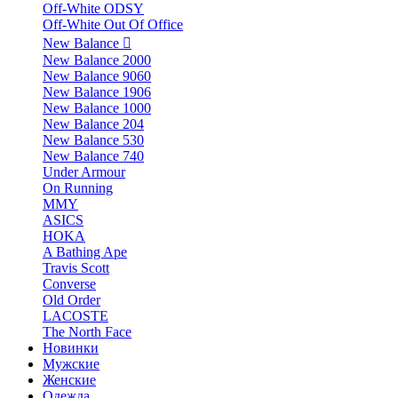
Off-White ODSY
Off-White Out Of Office
New Balance
New Balance 2000
New Balance 9060
New Balance 1906
New Balance 1000
New Balance 204
New Balance 530
New Balance 740
Under Armour
On Running
MMY
ASICS
HOKA
A Bathing Ape
Travis Scott
Converse
Old Order
LACOSTE
The North Face
Новинки
Мужские
Женские
Одежда