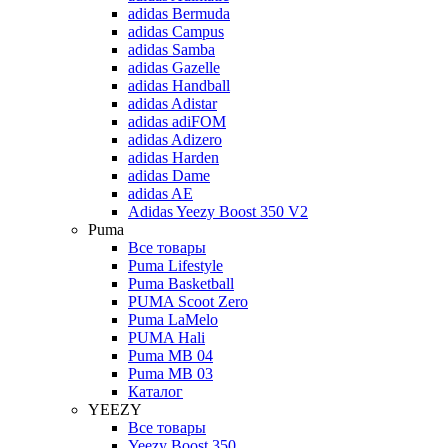
adidas Bermuda
adidas Campus
adidas Samba
adidas Gazelle
adidas Handball
adidas Adistar
adidas adiFOM
adidas Adizero
adidas Harden
adidas Dame
adidas AE
Adidas Yeezy Boost 350 V2
Puma
Все товары
Puma Lifestyle
Puma Basketball
PUMA Scoot Zero
Puma LaMelo
PUMA Hali
Puma MB 04
Puma MB 03
Каталог
YEEZY
Все товары
Yeezy Boost 350