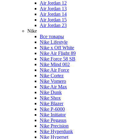
Air Jordan 12
Air Jordan 13
Air Jordan 14
Air Jordan 15
Air Jordan 23
Nike
Все товары
Nike Lifestyle
Nike x Off White
Nike Air Flight 89
Nike Force 58 SB
Nike Mind 002
Nike Air Force
Nike Cortez
Nike Vomero
Nike Air Max
Nike Dunk
Nike Shox
Nike Blazer
Nike P-6000
Nike Initiator
Nike Pegasus
Nike Precision
Nike Hyperdunk
Nike Hyperset