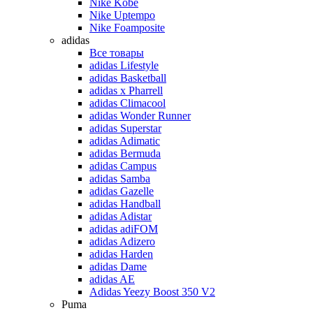
Nike Kobe
Nike Uptempo
Nike Foamposite
adidas
Все товары
adidas Lifestyle
adidas Basketball
adidas x Pharrell
adidas Climacool
adidas Wonder Runner
adidas Superstar
adidas Adimatic
adidas Bermuda
adidas Campus
adidas Samba
adidas Gazelle
adidas Handball
adidas Adistar
adidas adiFOM
adidas Adizero
adidas Harden
adidas Dame
adidas AE
Adidas Yeezy Boost 350 V2
Puma