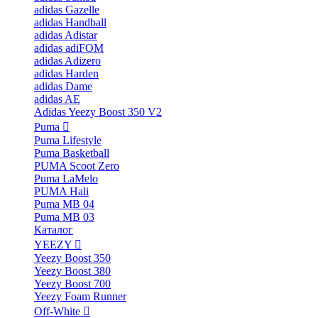
adidas Gazelle
adidas Handball
adidas Adistar
adidas adiFOM
adidas Adizero
adidas Harden
adidas Dame
adidas AE
Adidas Yeezy Boost 350 V2
Puma
Puma Lifestyle
Puma Basketball
PUMA Scoot Zero
Puma LaMelo
PUMA Hali
Puma MB 04
Puma MB 03
Каталог
YEEZY
Yeezy Boost 350
Yeezy Boost 380
Yeezy Boost 700
Yeezy Foam Runner
Off-White