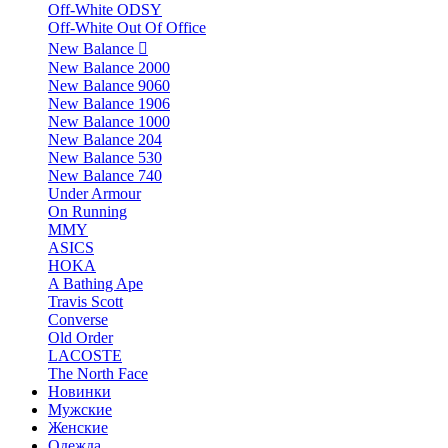
Off-White ODSY
Off-White Out Of Office
New Balance
New Balance 2000
New Balance 9060
New Balance 1906
New Balance 1000
New Balance 204
New Balance 530
New Balance 740
Under Armour
On Running
MMY
ASICS
HOKA
A Bathing Ape
Travis Scott
Converse
Old Order
LACOSTE
The North Face
Новинки
Мужские
Женские
Одежда