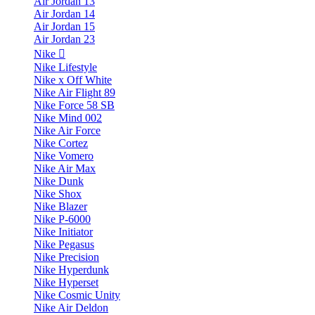
Air Jordan 13
Air Jordan 14
Air Jordan 15
Air Jordan 23
Nike
Nike Lifestyle
Nike x Off White
Nike Air Flight 89
Nike Force 58 SB
Nike Mind 002
Nike Air Force
Nike Cortez
Nike Vomero
Nike Air Max
Nike Dunk
Nike Shox
Nike Blazer
Nike P-6000
Nike Initiator
Nike Pegasus
Nike Precision
Nike Hyperdunk
Nike Hyperset
Nike Cosmic Unity
Nike Air Deldon