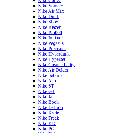
Nike Cortez
Nike Vomero
Nike Air Max
Nike Dunk
Nike Shox
Nike Blazer
Nike P-6000
Nike Initiator
Nike Pegasus
Nike Precision
Nike Hyperdunk
Nike Hyperset
Nike Cosmic Unity
Nike Air Deldon
Nike Sabrina
Nike A’ja
Nike ST
Nike GT
Nike Ja
Nike Book
Nike LeBron
Nike Kyrie
Nike Freak
Nike KD
Nike PG