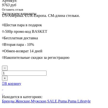
Артикул:
9763 руб
Оставить отзыв
Loading...
Загружаем варианты
US-Америка. EUR-Европа. CM-длина стельки.
◽️Шестая пара в подарок
◽️-500р промо-код BASKET
◽️Бесплатная доставка
◽️Вторая пара - 10%
◽️Обмен-возврат 14 дней
◽️Накопительные скидки за регистрацию
−
+
В корзину
Находится в категориях:
Бренды
,
Женские
,
Мужские
,
SALE
,
Puma
,
Puma Lifestyle