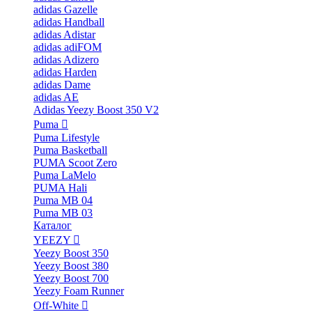
adidas Gazelle
adidas Handball
adidas Adistar
adidas adiFOM
adidas Adizero
adidas Harden
adidas Dame
adidas AE
Adidas Yeezy Boost 350 V2
Puma
Puma Lifestyle
Puma Basketball
PUMA Scoot Zero
Puma LaMelo
PUMA Hali
Puma MB 04
Puma MB 03
Каталог
YEEZY
Yeezy Boost 350
Yeezy Boost 380
Yeezy Boost 700
Yeezy Foam Runner
Off-White