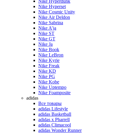
Nike Hyperdunk
Nike Hyperset
Nike Cosmic Unity
Nike Air Deldon
Nike Sabrina
Nike A’ja
Nike ST
Nike GT
Nike Ja
Nike Book
Nike LeBron
Nike Kyrie
Nike Freak
Nike KD
Nike PG
Nike Kobe
Nike Uptempo
Nike Foamposite
adidas
Все товары
adidas Lifestyle
adidas Basketball
adidas x Pharrell
adidas Climacool
adidas Wonder Runner