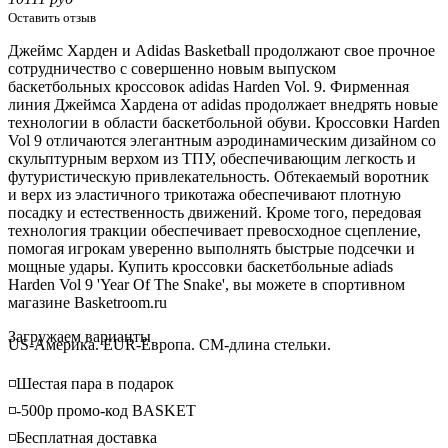
Оставить отзыв
Джеймс Харден и Adidas Basketball продолжают свое прочное
сотрудничество с совершенно новым выпуском
баскетбольных кроссовок adidas Harden Vol. 9. Фирменная
линия Джеймса Хардена от adidas продолжает внедрять новые
технологии в области баскетбольной обуви. Кроссовки Harden
Vol 9 отличаются элегантным аэродинамическим дизайном со
скульптурным верхом из ТПУ, обеспечивающим легкость и
футуристическую привлекательность. Обтекаемый воротник
и верх из эластичного трикотажа обеспечивают плотную
посадку и естественность движений. Кроме того, передовая
технология тракции обеспечивает превосходное сцепление,
помогая игрокам уверенно выполнять быстрые подсечки и
мощные удары. Купить кроссовки баскетбольные adiads
Harden Vol 9 'Year Of The Snake', вы можете в спортивном
магазине Basketroom.ru
Loading...
Загружаем варианты
US-Америка. EUR-Европа. CM-длина стельки.
◽️Шестая пара в подарок
◽️-500р промо-код BASKET
◽️Бесплатная доставка