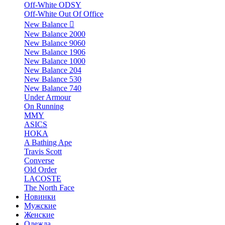
Off-White ODSY
Off-White Out Of Office
New Balance
New Balance 2000
New Balance 9060
New Balance 1906
New Balance 1000
New Balance 204
New Balance 530
New Balance 740
Under Armour
On Running
MMY
ASICS
HOKA
A Bathing Ape
Travis Scott
Converse
Old Order
LACOSTE
The North Face
Новинки
Мужские
Женские
Одежда