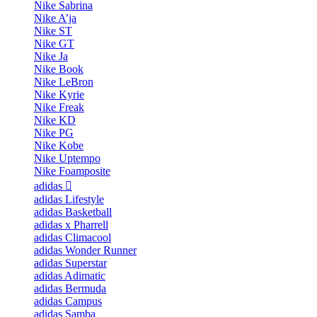
Nike Sabrina
Nike A’ja
Nike ST
Nike GT
Nike Ja
Nike Book
Nike LeBron
Nike Kyrie
Nike Freak
Nike KD
Nike PG
Nike Kobe
Nike Uptempo
Nike Foamposite
adidas
adidas Lifestyle
adidas Basketball
adidas x Pharrell
adidas Climacool
adidas Wonder Runner
adidas Superstar
adidas Adimatic
adidas Bermuda
adidas Campus
adidas Samba