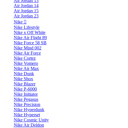
Air Jordan 13
Air Jordan 14
Air Jordan 15
Air Jordan 23
Nike
Nike Lifestyle
Nike x Off White
Nike Air Flight 89
Nike Force 58 SB
Nike Mind 002
Nike Air Force
Nike Cortez
Nike Vomero
Nike Air Max
Nike Dunk
Nike Shox
Nike Blazer
Nike P-6000
Nike Initiator
Nike Pegasus
Nike Precision
Nike Hyperdunk
Nike Hyperset
Nike Cosmic Unity
Nike Air Deldon