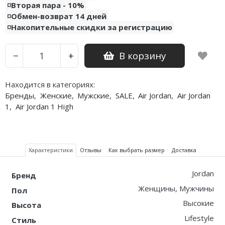
◽️Вторая пара - 10%
◽️Обмен-возврат 14 дней
Nike PG
◽️Накопительные скидки за регистрацию
Nike Kobe
В корзину
−
+
Nike Uptempo
Nike Foamposite
Находится в категориях:
Бренды
,
Женские
,
Мужские
,
SALE
,
Air Jordan
,
Air Jordan
1
,
Air Jordan 1 High
Характеристики
Отзывы
Как выбрать размер
Доставка
Jordan
Бренд
Женщины, Мужчины
Пол
Высокие
Высота
Lifestyle
Стиль