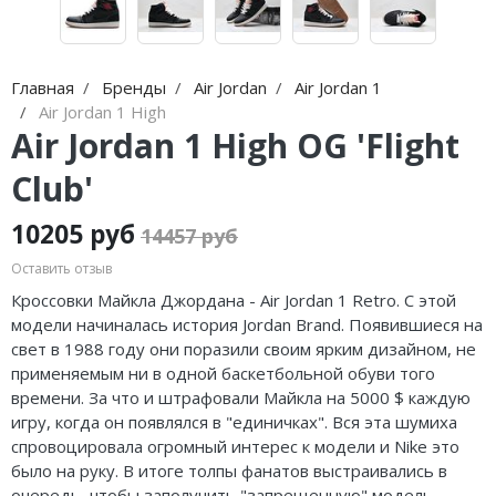
Jordan Zion
Nike Air Max
adidas Campus
On Running
Jordan Tatum
Nike Dunk
adidas Samba
MMY
Главная
Бренды
Air Jordan
Air Jordan 1
Air Jordan 312
Nike Shox
adidas Gazelle
ASICS
Air Jordan 1 High
Air Jordan 1 High OG 'Flight
Air Jordan 40
Nike Blazer
adidas Handball
HOKA
Club'
Air Jordan 39
Nike P-6000
adidas Adistar
A Bathing Ape
10205 руб
14457 руб
Air Jordan 38
Nike Initiator
adidas adiFOM
Travis Scott
Оставить отзыв
Air Jordan 37
Nike Pegasus
adidas Adizero
Converse
Кроссовки Майкла Джордана - Air Jordan 1 Retro. С этой
модели начиналась история Jordan Brand. Появившиеся на
Air Jordan 36
Nike Precision
adidas Harden
Old Order
свет в 1988 году они поразили своим ярким дизайном, не
применяемым ни в одной баскетбольной обуви того
Air Jordan 1
Nike Hyperdunk
adidas Dame
LACOSTE
времени. За что и штрафовали Майкла на 5000 $ каждую
игру, когда он появлялся в "единичках". Вся эта шумиха
Air Jordan 3
Nike Hyperset
adidas AE
The North Face
спровоцировала огромный интерес к модели и Nike это
было на руку. В итоге толпы фанатов выстраивались в
Air Jordan 4
Nike Cosmic Unity
Adidas Yeezy Boost 350 V2
очередь, чтобы заполучить "запрещенную" модель