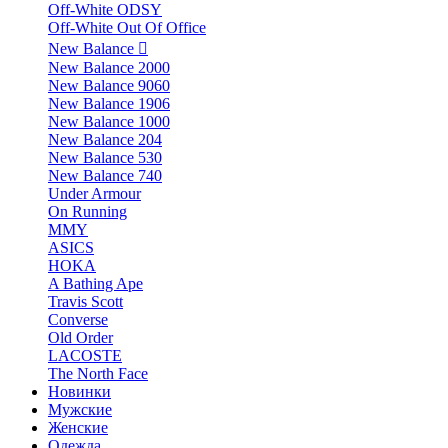
Off-White ODSY
Off-White Out Of Office
New Balance
New Balance 2000
New Balance 9060
New Balance 1906
New Balance 1000
New Balance 204
New Balance 530
New Balance 740
Under Armour
On Running
MMY
ASICS
HOKA
A Bathing Ape
Travis Scott
Converse
Old Order
LACOSTE
The North Face
Новинки
Мужские
Женские
Одежда