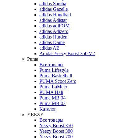
adidas Samba
adidas Gazelle
adidas Handball
adidas Adistar
adidas adiFOM
adidas Adizero
adidas Harden
adidas Dame
adidas AE
Adidas Yeezy Boost 350 V2
Puma
Все товары
Puma Lifestyle
Puma Basketball
PUMA Scoot Zero
Puma LaMelo
PUMA Hali
Puma MB 04
Puma MB 03
Каталог
YEEZY
Все товары
Yeezy Boost 350
Yeezy Boost 380
Yeezy Boost 700