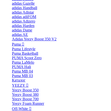
adidas Gazelle
adidas Handball
adidas Adistar
adidas adiFOM
adidas Adizero
adidas Harden
adidas Dame
adidas AE
Adidas Yeezy Boost 350 V2
Puma
Puma Lifestyle
Puma Basketball
PUMA Scoot Zero
Puma LaMelo
PUMA Hali
Puma MB 04
Puma MB 03
Каталог
YEEZY
Yeezy Boost 350
Yeezy Boost 380
Yeezy Boost 700
Yeezy Foam Runner
Off-White