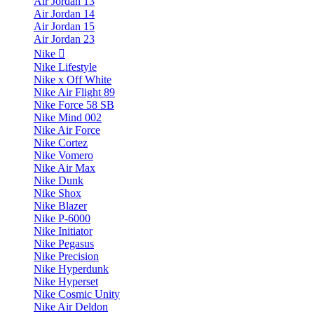
Air Jordan 13
Air Jordan 14
Air Jordan 15
Air Jordan 23
Nike
Nike Lifestyle
Nike x Off White
Nike Air Flight 89
Nike Force 58 SB
Nike Mind 002
Nike Air Force
Nike Cortez
Nike Vomero
Nike Air Max
Nike Dunk
Nike Shox
Nike Blazer
Nike P-6000
Nike Initiator
Nike Pegasus
Nike Precision
Nike Hyperdunk
Nike Hyperset
Nike Cosmic Unity
Nike Air Deldon