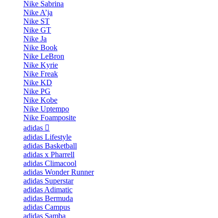
Nike Sabrina
Nike A’ja
Nike ST
Nike GT
Nike Ja
Nike Book
Nike LeBron
Nike Kyrie
Nike Freak
Nike KD
Nike PG
Nike Kobe
Nike Uptempo
Nike Foamposite
adidas
adidas Lifestyle
adidas Basketball
adidas x Pharrell
adidas Climacool
adidas Wonder Runner
adidas Superstar
adidas Adimatic
adidas Bermuda
adidas Campus
adidas Samba