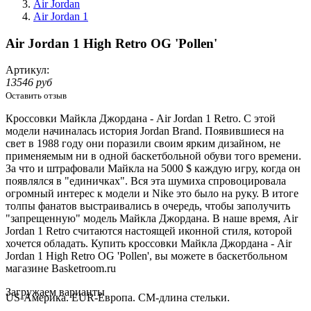
Air Jordan
Air Jordan 1
Air Jordan 1 High Retro OG 'Pollen'
Артикул:
13546 руб
Оставить отзыв
Кроссовки Майкла Джордана - Air Jordan 1 Retro. С этой
модели начиналась история Jordan Brand. Появившиеся на
свет в 1988 году они поразили своим ярким дизайном, не
применяемым ни в одной баскетбольной обуви того времени.
За что и штрафовали Майкла на 5000 $ каждую игру, когда он
появлялся в "единичках". Вся эта шумиха спровоцировала
огромный интерес к модели и Nike это было на руку. В итоге
толпы фанатов выстраивались в очередь, чтобы заполучить
"запрещенную" модель Майкла Джордана. В наше время, Air
Jordan 1 Retro считаются настоящей иконной стиля, которой
хочется обладать. Купить кроссовки Майкла Джордана - Air
Jordan 1 High Retro OG 'Pollen', вы можете в баскетбольном
магазине Basketroom.ru
Loading...
Загружаем варианты
US-Америка. EUR-Европа. CM-длина стельки.