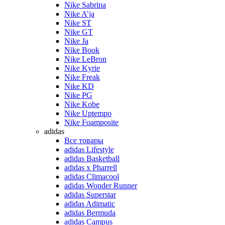
Nike Sabrina
Nike A’ja
Nike ST
Nike GT
Nike Ja
Nike Book
Nike LeBron
Nike Kyrie
Nike Freak
Nike KD
Nike PG
Nike Kobe
Nike Uptempo
Nike Foamposite
adidas
Все товары
adidas Lifestyle
adidas Basketball
adidas x Pharrell
adidas Climacool
adidas Wonder Runner
adidas Superstar
adidas Adimatic
adidas Bermuda
adidas Campus