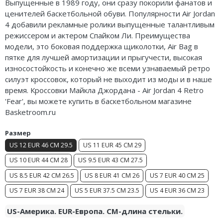
Выпущенные в 1989 году, они сразу покорили фанатов и
Air Jordan 5
Nike Air Deldon
ценителей баскетбольной обуви. Популярности Air Jordan
4 добавили рекламные ролики выпущенные талантливым
Air Jordan 6
Nike Sabrina
режиссером и актером
Спайком
Ли. Преимущества
модели, это боковая поддержка щиколотки, Air Bag в
Air Jordan 7
Nike A’ja
пятке для лучшей амортизации и прыгучести, высокая
износостойкость и конечно же всеми узнаваемый ретро
Air Jordan 10
Nike ST
силуэт кроссовок, который не выходит из моды и в наше
время. Кроссовки Майкла Джордана - Air Jordan 4 Retro
Air Jordan 11
Nike GT
'Fear', вы можете купить в баскетбольном магазине
Basketroom.ru
Air Jordan 12
Nike Ja
Размер
Air Jordan 13
Nike Book
US 12 EUR 46 CM 29.5
US 11 EUR 45 CM 29
Air Jordan 14
Nike LeBron
US 10 EUR 44 CM 28
US 9.5 EUR 43 CM 27.5
US 8.5 EUR 42 CM 26.5
US 8 EUR 41 CM 26
US 7 EUR 40 CM 25
Air Jordan 15
Nike Kyrie
US 7 EUR 38 CM 24
US 5 EUR 37.5 CM 23.5
US 4 EUR 36 CM 23
Air Jordan 23
Nike Freak
US-Америка. EUR-Европа. CM-длина стельки.
Nike KD