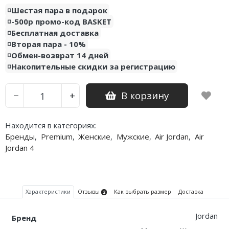
◽️Шестая пара в подарок
Nike PG
◽️-500р промо-код BASKET
◽️Бесплатная доставка
Nike Kobe
◽️Вторая пара - 10%
◽️Обмен-возврат 14 дней
Nike Uptempo
◽️Накопительные скидки за регистрацию
Nike Foamposite
В корзину
−
+
Находится в категориях:
Бренды
,
Premium
,
Женские
,
Мужские
,
Air Jordan
,
Air
Jordan 4
Характеристики
Отзывы
Как выбрать размер
Доставка
2
Jordan
Бренд