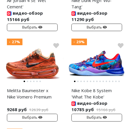
Air Jordan 4 SE 'Wet
Nike Dunk High 'Wu-
Cement'
Tang'
видео-обзор
видео-обзор
15166 руб
11290 руб
Выбрать
Выбрать
- 27%
- 29%
Melitta Baumeister x
Nike Kobe 8 System
Nike Vomero Premium
'What The Kobe'
видео-обзор
9268 руб
10785 руб
12639 руб
15166 руб
Выбрать
Выбрать