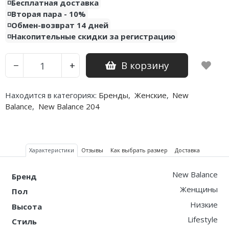
◽️Бесплатная доставка
Air Jordan 5
Nike Air Deldon
◽️Вторая пара - 10%
◽️Обмен-возврат 14 дней
Air Jordan 6
Nike Sabrina
◽️Накопительные скидки за регистрацию
Air Jordan 7
Nike A’ja
В корзину
−
+
Air Jordan 10
Nike ST
Находится в категориях:
Бренды
,
Женские
,
New
Air Jordan 11
Nike GT
Balance
,
New Balance 204
Air Jordan 12
Nike Ja
Air Jordan 13
Nike Book
Характеристики
Отзывы
Как выбрать размер
Доставка
Air Jordan 14
Nike LeBron
New Balance
Бренд
Air Jordan 15
Nike Kyrie
Женщины
Пол
Низкие
Air Jordan 23
Nike Freak
Высота
Lifestyle
Стиль
Nike KD