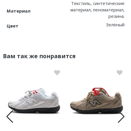
Текстиль, синтетические
материал, пеноматериал,
Материал
Nike PG
резина.
Nike Kobe
Зелёный
Цвет
Nike Uptempo
Nike Foamposite
Вам так же понравится