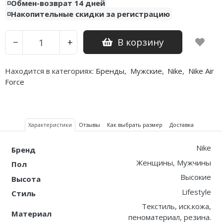
◽️Обмен-возврат 14 дней
◽️Накопительные скидки за регистрацию
Nike PG
Nike Kobe
В корзину
−
+
Nike Uptempo
Находится в категориях:
Бренды
,
Мужские
,
Nike
,
Nike Air
Nike Foamposite
Force
Характеристики
Отзывы
Как выбрать размер
Доставка
Nike
Бренд
Женщины, Мужчины
Пол
Высокие
Высота
Lifestyle
Стиль
Текстиль, иск.кожа,
Материал
пеноматериал, резина.