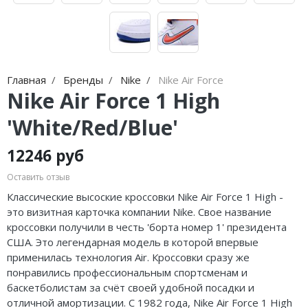
Jordan Zion
Nike Air Max
adidas Campus
On Running
Jordan Tatum
Nike Dunk
adidas Samba
MMY
Air Jordan 312
Nike Shox
adidas Gazelle
ASICS
Главная
Бренды
Nike
Nike Air Force
Air Jordan 40
Nike Blazer
adidas Handball
HOKA
Nike Air Force 1 High
Air Jordan 39
Nike P-6000
adidas Adistar
A Bathing Ape
'White/Red/Blue'
Air Jordan 38
Nike Initiator
adidas adiFOM
Travis Scott
12246 руб
Air Jordan 37
Nike Pegasus
adidas Adizero
Converse
Оставить отзыв
Классические высоские кроссовки Nike Air Force 1 High -
Air Jordan 36
Nike Precision
adidas Harden
Old Order
это визитная карточка компании Nike. Свое название
кроссовки получили в честь 'борта номер 1' президента
Air Jordan 1
Nike Hyperdunk
adidas Dame
LACOSTE
США. Это легендарная модель в которой впервые
применилась технология Air. Кроссовки сразу же
Air Jordan 3
Nike Hyperset
adidas AE
The North Face
понравились профессиональным спортсменам и
баскетболистам за счёт своей удобной посадки и
Air Jordan 4
Nike Cosmic Unity
Adidas Yeezy Boost 350 V2
отличной амортизации. С 1982 года, Nike Air Force 1 High