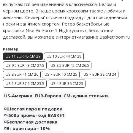
выпускаются без изменений в классическом белом и
Air Jordan 5
Nike Air Deldon
черном цвете. В наше время кроссовки так же любимы и
желанны. 'Сникеры' отлично подойдут для повседневной
Air Jordan 6
Nike Sabrina
носки и занятием спортом. Ретро баскетбольные
кроссовки Nike Air Force 1 High купить с бесплатной
Air Jordan 7
Nike A’ja
доставкой, вы можете в интернет-магазине Basketroom.ru
Air Jordan 10
Nike ST
Размер
Air Jordan 11
Nike GT
US 11 EUR 45 CM 29
US 10 EUR 44 CM 28
US 9.5 EUR 43 CM 27.5
US 8.5 EUR 42 CM 26.5
Air Jordan 12
Nike Ja
US 8 EUR 41 CM 26
US 7 EUR 40 CM 25
US 7 EUR 38 CM 24
Air Jordan 13
Nike Book
US 5 EUR 37.5 CM 23.5
US 4 EUR 36 CM 23
Air Jordan 14
Nike LeBron
US-Америка. EUR-Европа. CM-длина стельки.
Air Jordan 15
Nike Kyrie
◽️Шестая пара в подарок
◽️-500р промо-код BASKET
Air Jordan 23
Nike Freak
◽️Бесплатная доставка
◽️Вторая пара - 10%
Nike KD