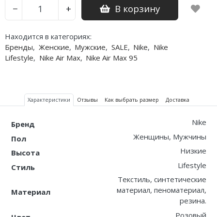
В корзину
−
+
Nike PG
Находится в категориях:
Nike Kobe
Бренды
,
Женские
,
Мужские
,
SALE
,
Nike
,
Nike
Lifestyle
,
Nike Air Max
,
Nike Air Max 95
Nike Uptempo
Nike Foamposite
Характеристики
Отзывы
Как выбрать размер
Доставка
Nike
Бренд
Женщины, Мужчины
Пол
Низкие
Высота
Lifestyle
Стиль
Текстиль, синтетические
материал, пеноматериал,
Материал
резина.
Розовый
Цвет