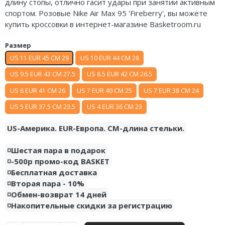
длину стопы, отлично гасит удары при занятии активным
Air Jordan 5
Nike Air Deldon
спортом. Розовые Nike Air Max 95 'Fireberry', вы можете
купить кроссовки в интернет-магазине Basketroom.ru
Air Jordan 6
Nike Sabrina
Размер
Air Jordan 7
Nike A’ja
US 11 EUR 45 CM 29
US 10 EUR 44 CM 28
Air Jordan 10
Nike ST
US 9.5 EUR 43 CM 27.5
US 8.5 EUR 42 CM 26.5
US 8 EUR 41 CM 26
US 7 EUR 40 CM 25
US 7 EUR 38 CM 24
Air Jordan 11
Nike GT
US 5 EUR 37.5 CM 23.5
US 4 EUR 36 CM 23
Air Jordan 12
Nike Ja
US-Америка. EUR-Европа. CM-длина стельки.
Air Jordan 13
Nike Book
◽️Шестая пара в подарок
Air Jordan 14
Nike LeBron
◽️-500р промо-код BASKET
◽️Бесплатная доставка
Air Jordan 15
Nike Kyrie
◽️Вторая пара - 10%
◽️Обмен-возврат 14 дней
Air Jordan 23
Nike Freak
◽️Накопительные скидки за регистрацию
Nike KD