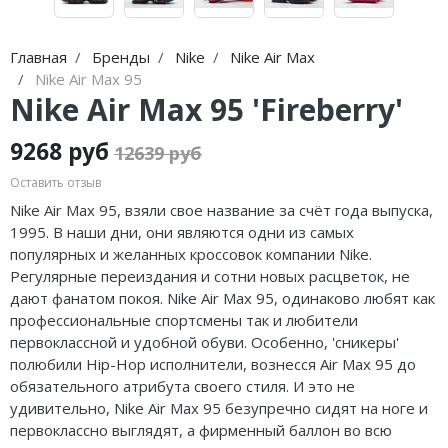
Jordan Zion
Nike Air Max
adidas Campus
On Running
Jordan Tatum
Nike Dunk
adidas Samba
MMY
Главная
Бренды
Nike
Nike Air Max
Nike Air Max 95
Air Jordan 312
Nike Shox
adidas Gazelle
ASICS
Nike Air Max 95 'Fireberry'
Air Jordan 40
Nike Blazer
adidas Handball
HOKA
9268 руб
12639 руб
Air Jordan 39
Nike P-6000
adidas Adistar
A Bathing Ape
Оставить отзыв
Nike Air Max 95, взяли свое название за счёт года выпуска,
Air Jordan 38
Nike Initiator
adidas adiFOM
Travis Scott
1995. В наши дни, они являются одни из самых
популярных и желанных кроссовок компании Nike.
Air Jordan 37
Nike Pegasus
adidas Adizero
Converse
Регулярные переиздания и сотни новых расцветок, не
дают фанатом покоя. Nike Air Max 95, одинаково любят как
Air Jordan 36
Nike Precision
adidas Harden
Old Order
профессиональные спортсмены так и любители
Air Jordan 1
Nike Hyperdunk
adidas Dame
LACOSTE
первоклассной и удобной обуви. Особенно, 'сникеры'
полюбили Hip-Hop исполнители, вознесся Air Max 95 до
Air Jordan 3
Nike Hyperset
adidas AE
The North Face
обязательного атрибута своего стиля. И это не
удивительно, Nike Air Max 95 безупречно сидят на ноге и
Air Jordan 4
Nike Cosmic Unity
Adidas Yeezy Boost 350 V2
первоклассно выглядят, а фирменный баллон во всю