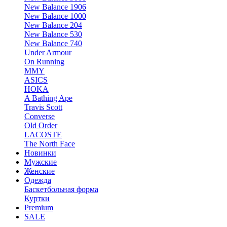
New Balance 1906
New Balance 1000
New Balance 204
New Balance 530
New Balance 740
Under Armour
On Running
MMY
ASICS
HOKA
A Bathing Ape
Travis Scott
Converse
Old Order
LACOSTE
The North Face
Новинки
Мужские
Женские
Одежда
Баскетбольная форма
Куртки
Premium
SALE