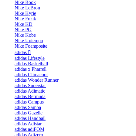
Nike Book
Nike LeBron
Nike Kyrie
Nike Freak
Nike KD
Nike PG
Nike Kobe
Nike Uptempo
Nike Foamposite
adidas
adidas Lifestyle
adidas Basketball
adidas x Pharrell
adidas Climacool
adidas Wonder Runner
adidas Superstar
adidas Adimatic
adidas Bermuda
adidas Campus
adidas Samba
adidas Gazelle
adidas Handball
adidas Adistar
adidas adiFOM
adidas Adizero