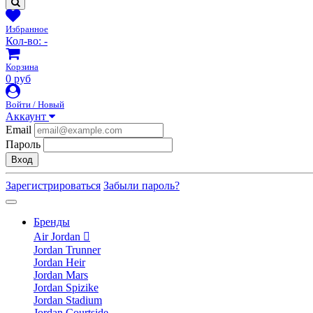
Избранное
Кол-во:
-
Корзина
0 руб
Войти / Новый
Аккаунт
Email
Пароль
Вход
Зарегистрироваться
Забыли пароль?
Бренды
Air Jordan
Jordan Trunner
Jordan Heir
Jordan Mars
Jordan Spizike
Jordan Stadium
Jordan Courtside