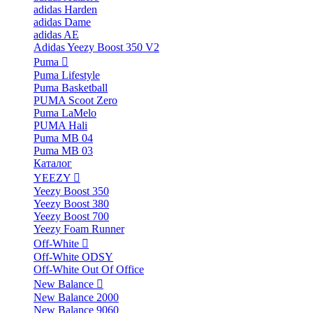
adidas Harden
adidas Dame
adidas AE
Adidas Yeezy Boost 350 V2
Puma
Puma Lifestyle
Puma Basketball
PUMA Scoot Zero
Puma LaMelo
PUMA Hali
Puma MB 04
Puma MB 03
Каталог
YEEZY
Yeezy Boost 350
Yeezy Boost 380
Yeezy Boost 700
Yeezy Foam Runner
Off-White
Off-White ODSY
Off-White Out Of Office
New Balance
New Balance 2000
New Balance 9060