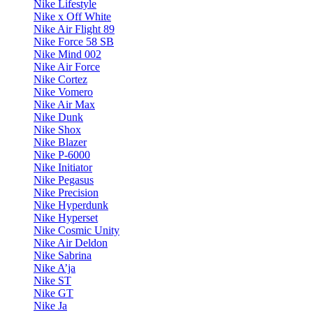
Nike Lifestyle
Nike x Off White
Nike Air Flight 89
Nike Force 58 SB
Nike Mind 002
Nike Air Force
Nike Cortez
Nike Vomero
Nike Air Max
Nike Dunk
Nike Shox
Nike Blazer
Nike P-6000
Nike Initiator
Nike Pegasus
Nike Precision
Nike Hyperdunk
Nike Hyperset
Nike Cosmic Unity
Nike Air Deldon
Nike Sabrina
Nike A’ja
Nike ST
Nike GT
Nike Ja