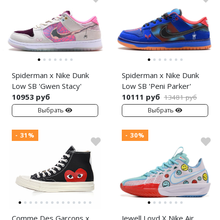
Spiderman x Nike Dunk
Spiderman x Nike Dunk
Low SB 'Gwen Stacy'
Low SB 'Peni Parker'
10953 руб
10111 руб
13481 руб
Выбрать
Выбрать
- 31%
- 30%
Comme Des Garcons x
Jewell Loyd X Nike Air