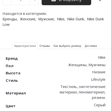
Nike PG
Находится в категориях:
Бренды
,
Женские
,
Мужские
,
Nike
,
Nike Dunk
,
Nike Dunk
Nike Kobe
Low
Nike Uptempo
Nike Foamposite
Характеристики
Отзывы
Как выбрать размер
Доставка
Nike
Бренд
Женщины, Мужчины
Пол
Низкие
Высота
Lifestyle
Стиль
Текстиль, синтетические
материал, пеноматериал,
Материал
резина.
Серый
Цвет