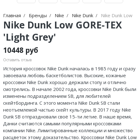
Jordan Zion
Nike Air Max
adidas Campus
On Running
Jordan Tatum
Nike Dunk
adidas Samba
MMY
Главная
Бренды
Nike
Nike Dunk
Nike Dunk Low
Nike Dunk Low GORE-TEX
Air Jordan 312
Nike Shox
adidas Gazelle
ASICS
'Light Grey'
Air Jordan 40
Nike Blazer
adidas Handball
HOKA
10448 руб
Air Jordan 39
Nike P-6000
adidas Adistar
A Bathing Ape
Оставить отзыв
Air Jordan 38
Nike Initiator
adidas adiFOM
Travis Scott
История кроссовок Nike Dunk началась в 1985 году и сразу
завоевала любовь баскетболистов. Высокие, кожаные
Air Jordan 37
Nike Pegasus
adidas Adizero
Converse
кроссовки Nike Dunk хорошо держали стопу и отлично
смотрелись. В начале 2002 года, кроссовки Nike Dunk были
Air Jordan 36
Nike Precision
adidas Harden
Old Order
изменены подразделением SB, для любителей
скейтбординга. С этого момента Nike Dunk SB стали
Air Jordan 1
Nike Hyperdunk
adidas Dame
LACOSTE
неотъемлемой частью скейт культуры. В 2017 году Nike
Dunk SB отпраздновали своё 15-ти летие. В наше время,
Air Jordan 3
Nike Hyperset
adidas AE
The North Face
Данки считаются самыми популярными кроссовками
компании Nike. Лимитированные коллекции и множество
Air Jordan 4
Nike Cosmic Unity
Adidas Yeezy Boost 350 V2
расцветок этому доказательство. Кроссовки Nike Dunk Low