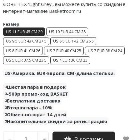
GORE-TEX 'Light Grey', вы можете купить со скидкой в
Air Jordan 5
Nike Air Deldon
интернет-магазине Basketroom.ru
Air Jordan 6
Nike Sabrina
Размер
US 11 EUR 45 CM 29
US 10 EUR 44 CM 28
Air Jordan 7
Nike A’ja
US 9.5 EUR 43 CM 27.5
US 8.5 EUR 42 CM 26.5
Air Jordan 10
Nike ST
US 8 EUR 41 CM 26
US 7 EUR 40 CM 25
US 7 EUR 38 CM 24
Air Jordan 11
Nike GT
US 5 EUR 37.5 CM 23.5
US 4 EUR 36 CM 23
Air Jordan 12
Nike Ja
US-Америка. EUR-Европа. CM-длина стельки.
Air Jordan 13
Nike Book
◽️Шестая пара в подарок
◽️-500р промо-код BASKET
Air Jordan 14
Nike LeBron
◽️Бесплатная доставка
◽️Вторая пара - 10%
Air Jordan 15
Nike Kyrie
◽️Обмен-возврат 14 дней
◽️Накопительные скидки за регистрацию
Air Jordan 23
Nike Freak
В корзину
−
+
Nike KD