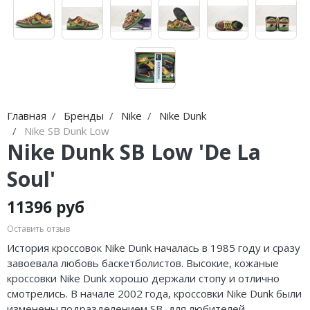
Jordan Zion
Nike Air Max
adidas Campus
On Running
Jordan Tatum
Nike Dunk
adidas Samba
MMY
Air Jordan 312
Nike Shox
adidas Gazelle
ASICS
Air Jordan 40
Nike Blazer
adidas Handball
HOKA
Главная
Бренды
Nike
Nike Dunk
Air Jordan 39
Nike P-6000
adidas Adistar
A Bathing Ape
Nike SB Dunk Low
Nike Dunk SB Low 'De La
Air Jordan 38
Nike Initiator
adidas adiFOM
Travis Scott
Soul'
Air Jordan 37
Nike Pegasus
adidas Adizero
Converse
11396 руб
Air Jordan 36
Nike Precision
adidas Harden
Old Order
Оставить отзыв
Air Jordan 1
Nike Hyperdunk
adidas Dame
LACOSTE
История кроссовок Nike Dunk началась в 1985 году и сразу
завоевала любовь баскетболистов. Высокие, кожаные
Air Jordan 3
Nike Hyperset
adidas AE
The North Face
кроссовки Nike Dunk хорошо держали стопу и отлично
смотрелись. В начале 2002 года, кроссовки Nike Dunk были
Air Jordan 4
Nike Cosmic Unity
Adidas Yeezy Boost 350 V2
изменены подразделением SB, для любителей