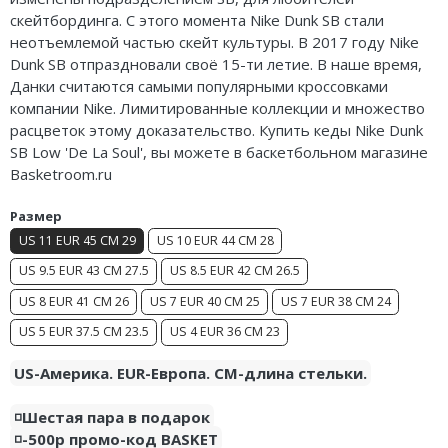
Air Jordan 5
Nike Air Deldon
скейтбординга. С этого момента Nike Dunk SB стали
неотъемлемой частью скейт культуры. В 2017 году Nike
Air Jordan 6
Nike Sabrina
Dunk SB отпраздновали своё 15-ти летие. В наше время,
Данки считаются самыми популярными кроссовками
Air Jordan 7
Nike A’ja
компании Nike. Лимитированные коллекции и множество
расцветок этому доказательство. Купить кеды Nike Dunk
Air Jordan 10
Nike ST
SB Low 'De La Soul', вы можете в баскетбольном магазине
Basketroom.ru
Air Jordan 11
Nike GT
Размер
Air Jordan 12
Nike Ja
US 11 EUR 45 CM 29
US 10 EUR 44 CM 28
US 9.5 EUR 43 CM 27.5
US 8.5 EUR 42 CM 26.5
Air Jordan 13
Nike Book
US 8 EUR 41 CM 26
US 7 EUR 40 CM 25
US 7 EUR 38 CM 24
Air Jordan 14
Nike LeBron
US 5 EUR 37.5 CM 23.5
US 4 EUR 36 CM 23
Air Jordan 15
Nike Kyrie
US-Америка. EUR-Европа. CM-длина стельки.
Air Jordan 23
Nike Freak
◽️Шестая пара в подарок
◽️-500р промо-код BASKET
Nike KD