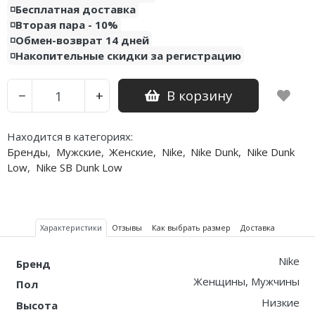
◽️Бесплатная доставка
◽️Вторая пара - 10%
Nike PG
◽️Обмен-возврат 14 дней
◽️Накопительные скидки за регистрацию
Nike Kobe
Nike Uptempo
В корзину
−
+
Nike Foamposite
Находится в категориях:
Бренды
,
Мужские
,
Женские
,
Nike
,
Nike Dunk
,
Nike Dunk
Low
,
Nike SB Dunk Low
Характеристики
Отзывы
Как выбрать размер
Доставка
Nike
Бренд
Женщины, Мужчины
Пол
Низкие
Высота