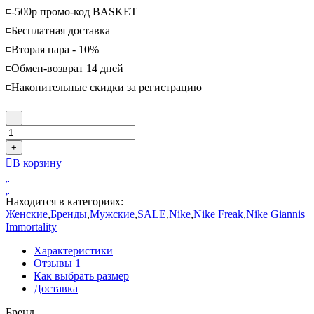
◽️-500р промо-код BASKET
◽️Бесплатная доставка
◽️Вторая пара - 10%
◽️Обмен-возврат 14 дней
◽️Накопительные скидки за регистрацию
−
+
В корзину
Находится в категориях:
Женские
,
Бренды
,
Мужские
,
SALE
,
Nike
,
Nike Freak
,
Nike Giannis
Immortality
Характеристики
Отзывы
1
Как выбрать размер
Доставка
Бренд