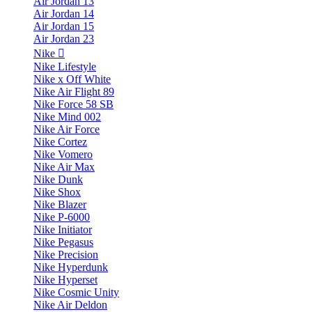
Air Jordan 13
Air Jordan 14
Air Jordan 15
Air Jordan 23
Nike
Nike Lifestyle
Nike x Off White
Nike Air Flight 89
Nike Force 58 SB
Nike Mind 002
Nike Air Force
Nike Cortez
Nike Vomero
Nike Air Max
Nike Dunk
Nike Shox
Nike Blazer
Nike P-6000
Nike Initiator
Nike Pegasus
Nike Precision
Nike Hyperdunk
Nike Hyperset
Nike Cosmic Unity
Nike Air Deldon