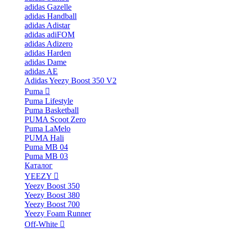
adidas Gazelle
adidas Handball
adidas Adistar
adidas adiFOM
adidas Adizero
adidas Harden
adidas Dame
adidas AE
Adidas Yeezy Boost 350 V2
Puma
Puma Lifestyle
Puma Basketball
PUMA Scoot Zero
Puma LaMelo
PUMA Hali
Puma MB 04
Puma MB 03
Каталог
YEEZY
Yeezy Boost 350
Yeezy Boost 380
Yeezy Boost 700
Yeezy Foam Runner
Off-White