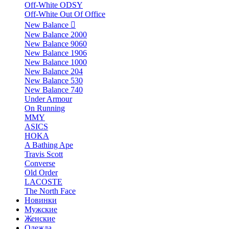
Off-White ODSY
Off-White Out Of Office
New Balance
New Balance 2000
New Balance 9060
New Balance 1906
New Balance 1000
New Balance 204
New Balance 530
New Balance 740
Under Armour
On Running
MMY
ASICS
HOKA
A Bathing Ape
Travis Scott
Converse
Old Order
LACOSTE
The North Face
Новинки
Мужские
Женские
Одежда