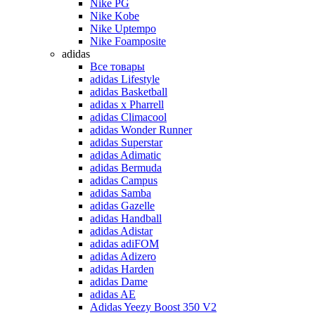
Nike PG
Nike Kobe
Nike Uptempo
Nike Foamposite
adidas
Все товары
adidas Lifestyle
adidas Basketball
adidas x Pharrell
adidas Climacool
adidas Wonder Runner
adidas Superstar
adidas Adimatic
adidas Bermuda
adidas Campus
adidas Samba
adidas Gazelle
adidas Handball
adidas Adistar
adidas adiFOM
adidas Adizero
adidas Harden
adidas Dame
adidas AE
Adidas Yeezy Boost 350 V2