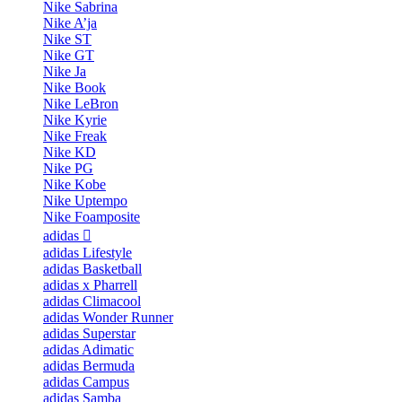
Nike Sabrina
Nike A’ja
Nike ST
Nike GT
Nike Ja
Nike Book
Nike LeBron
Nike Kyrie
Nike Freak
Nike KD
Nike PG
Nike Kobe
Nike Uptempo
Nike Foamposite
adidas
adidas Lifestyle
adidas Basketball
adidas x Pharrell
adidas Climacool
adidas Wonder Runner
adidas Superstar
adidas Adimatic
adidas Bermuda
adidas Campus
adidas Samba