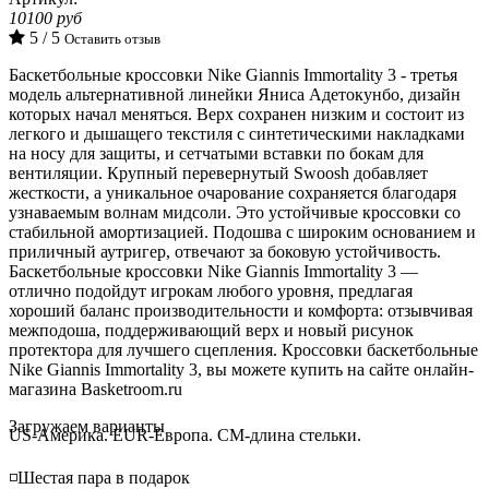
10100 руб
5 / 5
Оставить отзыв
Баскетбольные кроссовки Nike Giannis Immortality 3 - третья
модель альтернативной линейки Яниса Адетокунбо, дизайн
которых начал меняться. Верх сохранен низким и состоит из
легкого и дышащего текстиля с синтетическими накладками
на носу для защиты, и сетчатыми вставки по бокам для
вентиляции. Крупный перевернутый Swoosh добавляет
жесткости, а уникальное очарование сохраняется благодаря
узнаваемым волнам мидсоли.
Это устойчивые кроссовки со
стабильной амортизацией. Подошва с широким основанием и
приличный аутригер, отвечают за боковую устойчивость.
Баскетбольные кроссовки
Nike Giannis Immortality 3 —
отлично подойдут игрокам любого уровня, предлагая
хороший баланс производительности и комфорта: отзывчивая
межподоша, поддерживающий верх и новый рисунок
протектора для лучшего сцепления. Кроссовки баскетбольные
Nike Giannis Immortality 3, вы можете купить на сайте онлайн-
магазина Basketroom.ru
Loading...
Загружаем варианты
US-Америка. EUR-Европа. CM-длина стельки.
◽️Шестая пара в подарок