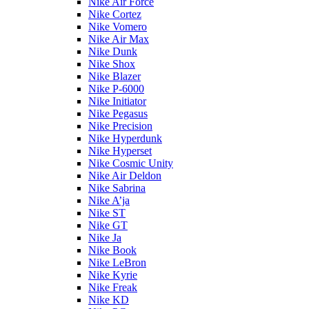
Nike Air Force
Nike Cortez
Nike Vomero
Nike Air Max
Nike Dunk
Nike Shox
Nike Blazer
Nike P-6000
Nike Initiator
Nike Pegasus
Nike Precision
Nike Hyperdunk
Nike Hyperset
Nike Cosmic Unity
Nike Air Deldon
Nike Sabrina
Nike A’ja
Nike ST
Nike GT
Nike Ja
Nike Book
Nike LeBron
Nike Kyrie
Nike Freak
Nike KD