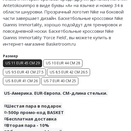
Antetokounmpo в виде буквы «А» на язычке и номер 34 в
Air Jordan 5
Nike Air Deldon
области шнуровки. Прозрачный логотип Nike на боковой
части завершает дизайн. Баскетбольные кроссовки Nike
Air Jordan 6
Nike Sabrina
Giannis Immortality, хорошо подойдут для тренировок и
Air Jordan 7
Nike A’ja
повседневной носки. Баскетбольные кроссовки Nike
Giannis Immortality 'Force Field', вы можете купить в
Air Jordan 10
Nike ST
интернет-магазине Basketroom.ru
Air Jordan 11
Nike GT
Размер
US 11 EUR 45 CM 29
US 10 EUR 44 CM 28
Air Jordan 12
Nike Ja
US 9.5 EUR 43 CM 27.5
US 8.5 EUR 42 CM 26.5
Air Jordan 13
Nike Book
US 8 EUR 41 CM 26
US 7 EUR 40 CM 25
Air Jordan 14
Nike LeBron
US-Америка. EUR-Европа. CM-длина стельки.
Air Jordan 15
Nike Kyrie
◽️Шестая пара в подарок
◽️-500р промо-код BASKET
Air Jordan 23
Nike Freak
◽️Бесплатная доставка
◽️Вторая пара - 10%
Nike KD