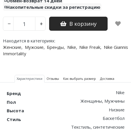
◽️Обмен-возврат 14 дней
◽️Накопительные скидки за регистрацию
Nike PG
В корзину
−
+
Nike Kobe
Nike Uptempo
Находится в категориях:
Женские
,
Мужские
,
Бренды
,
Nike
,
Nike Freak
,
Nike Giannis
Nike Foamposite
Immortality
Характеристики
Отзывы
Как выбрать размер
Доставка
Nike
Бренд
Женщины, Мужчины
Пол
Низкие
Высота
Баскетбол
Стиль
Текстиль, синтетические