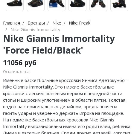
Jordan Zion
Nike Air Max
adidas Campus
On Running
Jordan Tatum
Nike Dunk
adidas Samba
MMY
Главная
Бренды
Nike
Nike Freak
Air Jordan 312
Nike Shox
adidas Gazelle
ASICS
Nike Giannis Immortality
Nike Giannis Immortality
Air Jordan 40
Nike Blazer
adidas Handball
HOKA
'Force Field/Black'
Air Jordan 39
Nike P-6000
adidas Adistar
A Bathing Ape
11056 руб
Air Jordan 38
Nike Initiator
adidas adiFOM
Travis Scott
Оставить отзыв
Air Jordan 37
Nike Pegasus
adidas Adizero
Converse
Именные баскетбольные кроссовки Янниса Адетокунбо -
Nike Giannis Immortality. Это низкие баскетбольные
Air Jordan 36
Nike Precision
adidas Harden
Old Order
кроссовки с лёгким тканевым верхом в передней части
стопы и широким уплотнением в области пятки. Толстая
Air Jordan 1
Nike Hyperdunk
adidas Dame
LACOSTE
подошва с оригинальным дизайном, предназначена
гасить удары и уверенно держать игрока на площадке.
Air Jordan 3
Nike Hyperset
adidas AE
The North Face
На подмётке баскетбольных кроссовок Nike Giannis
Immortality выгравированы имена его родителей, ребенка
Air Jordan 4
Nike Cosmic Unity
Adidas Yeezy Boost 350 V2
Лиама и пятерых братьев. Среди других деталей, логотип