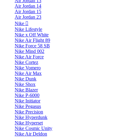
Air Jordan 13
Air Jordan 14
Air Jordan 15
Air Jordan 23
Nike
Nike Lifestyle
Nike x Off White
Nike Air Flight 89
Nike Force 58 SB
Nike Mind 002
Nike Air Force
Nike Cortez
Nike Vomero
Nike Air Max
Nike Dunk
Nike Shox
Nike Blazer
Nike P-6000
Nike Initiator
Nike Pegasus
Nike Precision
Nike Hyperdunk
Nike Hyperset
Nike Cosmic Unity
Nike Air Deldon