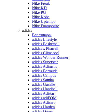
Nike Freak
Nike KD
Nike PG
Nike Kobe
Nike Uptempo
Nike Foamposite
adidas
Все товары
adidas Lifestyle
adidas Basketball
adidas x Pharrell
adidas Climacool
adidas Wonder Runner
adidas Superstar
adidas Adimatic
adidas Bermuda
adidas Campus
adidas Samba
adidas Gazelle
adidas Handball
adidas Adistar
adidas adiFOM
adidas Adizero
adidas Harden
adidas Dame