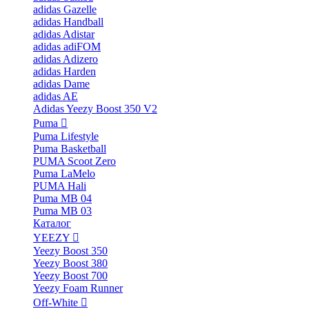
adidas Gazelle
adidas Handball
adidas Adistar
adidas adiFOM
adidas Adizero
adidas Harden
adidas Dame
adidas AE
Adidas Yeezy Boost 350 V2
Puma
Puma Lifestyle
Puma Basketball
PUMA Scoot Zero
Puma LaMelo
PUMA Hali
Puma MB 04
Puma MB 03
Каталог
YEEZY
Yeezy Boost 350
Yeezy Boost 380
Yeezy Boost 700
Yeezy Foam Runner
Off-White