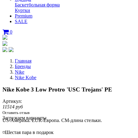
Баскетбольная форма
Куртки
Premium
SALE
0
Главная
Бренды
Nike
Nike Kobe
Nike Kobe 3 Low Protro 'USC Trojans' PE
Артикул:
11514 руб
Оставить отзыв
Loading...
Загружаем варианты
US-Америка. EUR-Европа. CM-длина стельки.
◽️Шестая пара в подарок