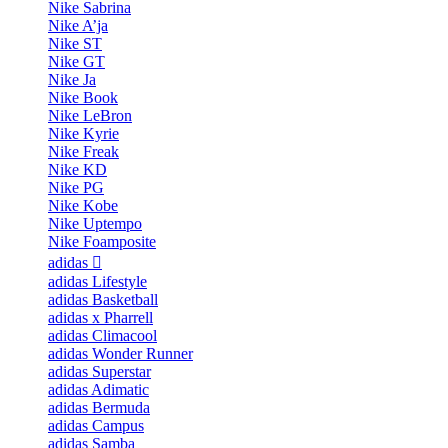
Nike Sabrina
Nike A’ja
Nike ST
Nike GT
Nike Ja
Nike Book
Nike LeBron
Nike Kyrie
Nike Freak
Nike KD
Nike PG
Nike Kobe
Nike Uptempo
Nike Foamposite
adidas
adidas Lifestyle
adidas Basketball
adidas x Pharrell
adidas Climacool
adidas Wonder Runner
adidas Superstar
adidas Adimatic
adidas Bermuda
adidas Campus
adidas Samba