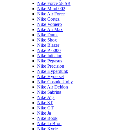
Nike Force 58 SB
Nike Mind 002
Nike Air Force
Nike Cortez
Nike Vomero
Nike Air Max
Nike Dunk
Nike Shox
Nike Blazer
Nike P-6000
Nike Initiator
Nike Pegasus
Nike Precision
Nike Hyperdunk
Nike Hyperset
Nike Cosmic Unity
Nike Air Deldon
Nike Sabrina
Nike A’ja
Nike ST
Nike GT
Nike Ja
Nike Book
Nike LeBron
Nike Kyrie