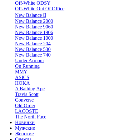
Off-White ODSY
Off-White Out Of Office
New Balance
New Balance 2000
New Balance 9060
New Balance 1906
New Balance 1000
New Balance 204
New Balance 530
New Balance 740
Under Armour
On Running
MMY
ASICS
HOKA
A Bathing Ape
Travis Scott
Converse
Old Order
LACOSTE
The North Face
Новинки
Мужские
Женские
Одежда