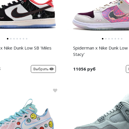
x Nike Dunk Low SB 'Miles
Spiderman x Nike Dunk Low
Stacy'
б
11056 руб
Выбрать