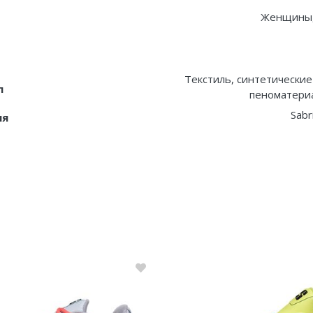
Женщины
Текстиль, синтетические
л
пеноматериа
Sabr
ия