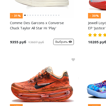
- 31%
- 30%
Comme Des Garcons x Converse
Jewell Loy
Chuck Taylor All Star Hi 'Play'
EP 'Justice'
9355 руб
10205 ру
Выбрать
13607 руб