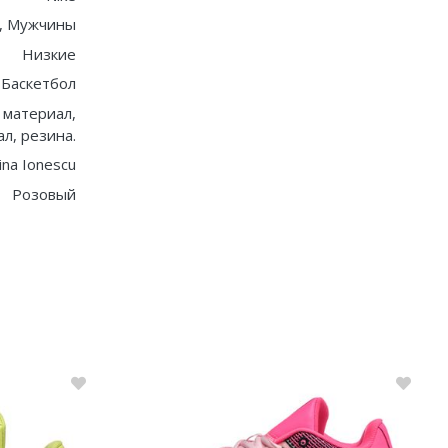
, Мужчины
Низкие
Баскетбол
 материал,
л, резина.
ina Ionescu
Розовый