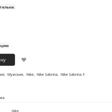
тельки.
ацию
ину
ие
,
Мужские
,
Nike
,
Nike Sabrina
,
Nike Sabrina 3
вка
Nike