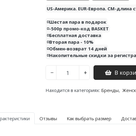
US-Америка. EUR-Европа. CM-длина с
◽️Шестая пара в подарок
◽️-500р промо-код BASKET
◽️Бесплатная доставка
◽️Вторая пара - 10%
◽️Обмен-возврат 14 дней
◽️Накопительные скидки за регистр
В корз
−
+
Находится в категориях:
Бренды
,
Женск
рактеристики
Отзывы
Как выбрать размер
Доста