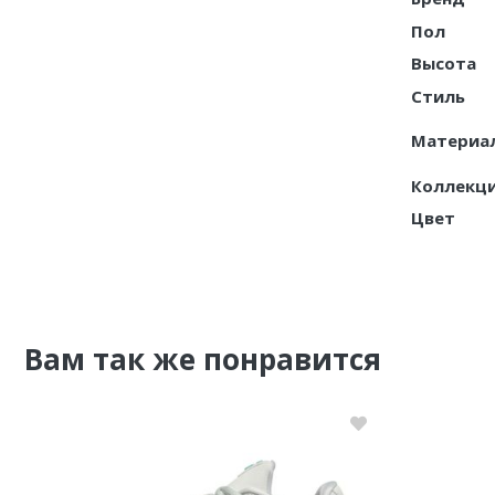
Пол
Nike PG
Высота
Nike Kobe
Стиль
Nike Uptempo
Материа
Nike Foamposite
Коллекц
Цвет
Вам так же понравится