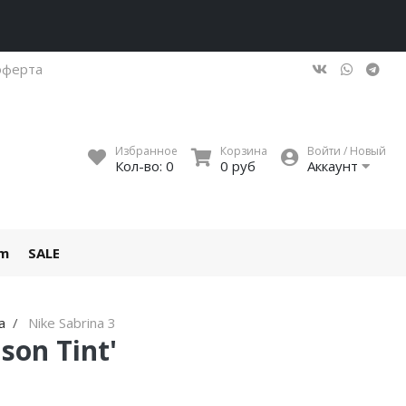
оферта
Избранное
Корзина
Войти / Новый
Кол-во:
0
0 руб
Аккаунт
um
SALE
a
Nike Sabrina 3
son Tint'