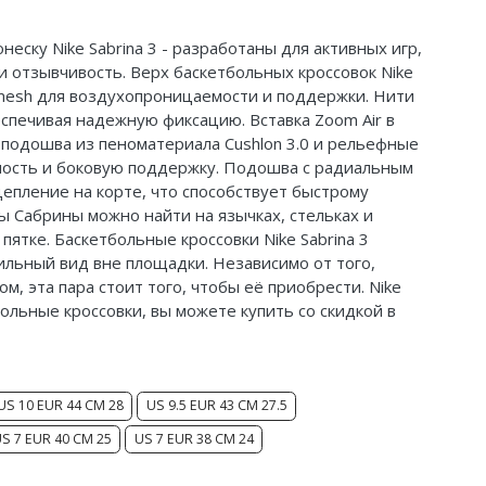
еску Nike Sabrina 3 - разработаны для активных игр,
и отзывчивость. Верх баскетбольных кроссовок Nike
d mesh для воздухопроницаемости и поддержки. Нити
еспечивая надежную фиксацию. Вставка Zoom Air в
я подошва из пеноматериала Cushlon 3.0 и рельефные
ность и боковую поддержку. Подошва с радиальным
епление на корте, что способствует быстрому
ы Сабрины можно найти на язычках, стельках и
 пятке. Баскетбольные кроссовки Nike Sabrina 3
ильный вид вне площадки. Независимо от того,
м, эта пара стоит того, чтобы её приобрести. Nike
етбольные кроссовки, вы можете купить со скидкой в
US 10 EUR 44 CM 28
US 9.5 EUR 43 CM 27.5
S 7 EUR 40 CM 25
US 7 EUR 38 CM 24