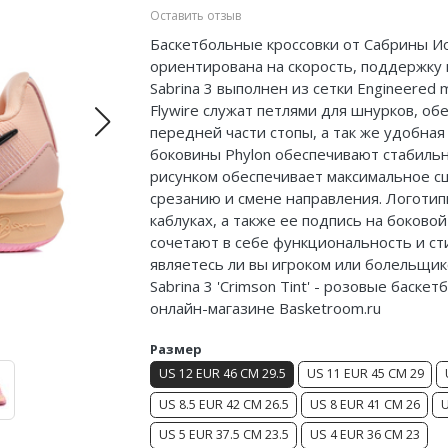
Оставить отзыв
Баскетбольные кроссовки от Сабрины Ион
ориентирована на скорость, поддержку 
Sabrina 3 выполнен из сетки Engineere
Flywire служат петлями для шнурков, об
передней части стопы, а так же удобна
боковины Phylon обеспечивают стабиль
рисунком обеспечивает максимальное сц
срезанию и смене направления. Логотип
каблуках, а также ее подпись на боковой
сочетают в себе функциональность и ст
являетесь ли вы игроком или болельщико
Sabrina 3 'Crimson Tint' - розовые баск
онлайн-магазине Basketroom.ru
Размер
US 12 EUR 46 CM 29.5
US 11 EUR 45 CM 29
US 8.5 EUR 42 CM 26.5
US 8 EUR 41 CM 26
U
US 5 EUR 37.5 CM 23.5
US 4 EUR 36 CM 23