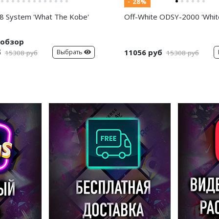
- 28%
8 System 'What The Kobe'
Off-White ODSY-2000 'White
обзор
б
11056 руб
Выбрать
15308 руб
15308 руб