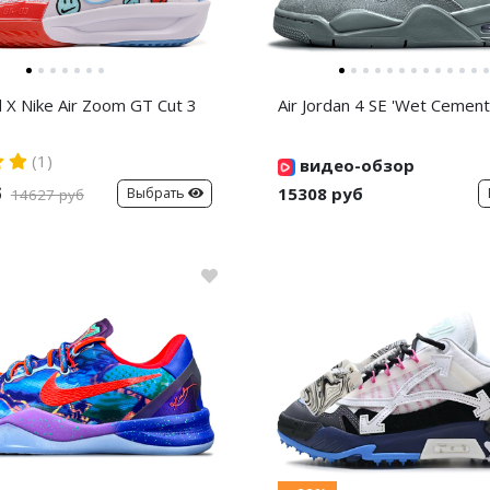
d X Nike Air Zoom GT Cut 3
Air Jordan 4 SE 'Wet Cement
(1)
видео-обзор
б
15308 руб
Выбрать
14627 руб