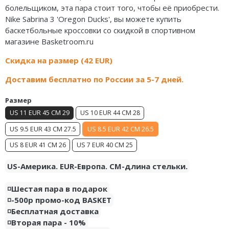
болельщиком, эта пара стоит того, чтобы её приобрести.
Nike Sabrina 3 'Oregon Ducks', вы можете купить
Nike PG
баскетбольные кроссовки со скидкой в спортивном
Nike Kobe
магазине Basketroom.ru
Скидка на размер (42 EUR)
Nike Uptempo
Доставим бесплатно по России за 5-7 дней.
Nike Foamposite
Размер
US 11 EUR 45 CM 29
US 10 EUR 44 CM 28
US 9.5 EUR 43 CM 27.5
US 8.5 EUR 42 CM 26.5
US 8 EUR 41 CM 26
US 7 EUR 40 CM 25
US-Америка. EUR-Европа. CM-длина стельки.
◽️Шестая пара в подарок
◽️-500р промо-код BASKET
◽️Бесплатная доставка
◽️Вторая пара - 10%