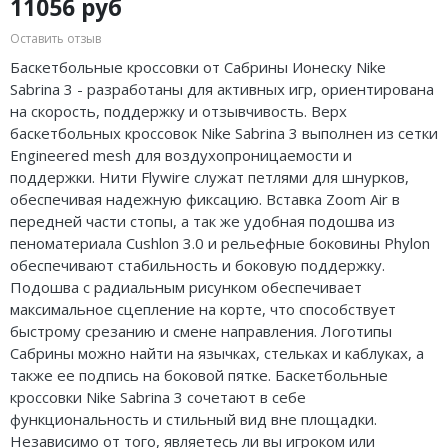
11056 руб
Air Jordan 5
Nike Air Deldon
Оставить отзыв
Air Jordan 6
Nike Sabrina
Баскетбольные кроссовки от Сабрины Ионеску Nike
Sabrina 3 - разработаны для активных игр, ориентирована
Air Jordan 7
Nike A’ja
на скорость, поддержку и отзывчивость. Верх
баскетбольных кроссовок Nike Sabrina 3 выполнен из сетки
Air Jordan 10
Nike ST
Engineered mesh для воздухопроницаемости и
поддержки. Нити Flywire служат петлями для шнурков,
Air Jordan 11
Nike GT
обеспечивая надежную фиксацию. Вставка Zoom Air в
передней части стопы, а так же удобная подошва из
Air Jordan 12
Nike Ja
пеноматериала Cushlon 3.0 и рельефные боковины Phylon
обеспечивают стабильность и боковую поддержку.
Air Jordan 13
Nike Book
Подошва с радиальным рисунком обеспечивает
максимальное сцепление на корте, что способствует
Air Jordan 14
Nike LeBron
быстрому срезанию и смене направления. Логотипы
Сабрины можно найти на язычках, стельках и каблуках, а
Air Jordan 15
Nike Kyrie
также ее подпись на боковой пятке. Баскетбольные
кроссовки Nike Sabrina 3 сочетают в себе
Air Jordan 23
Nike Freak
функциональность и стильный вид вне площадки.
Независимо от того, являетесь ли вы игроком или
Nike KD