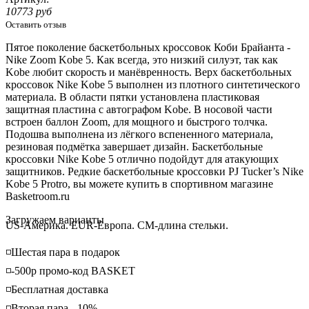
10773 руб
Оставить отзыв
Пятое поколение баскетбольных кроссовок Коби
Брайанта
-
Nike Zoom Kobe 5. Как всегда, это низкий силуэт, так как
Kobe любит скорость и манёвренность. Верх баскетбольных
кроссовок Nike Kobe 5 выполнен из плотного синтетического
материала. В области пятки установлена пластиковая
защитная пластина с автографом Kobe. В носовой части
встроен баллон Zoom, для мощного и быстрого толчка.
Подошва выполнена из лёгкого вспененного материала,
резиновая подмётка завершает дизайн. Баскетбольные
кроссовки Nike Kobe 5 отлично подойдут для атакующих
защитников. Редкие баскетбольные кроссовки PJ Tucker’s Nike
Kobe 5 Protro, вы можете купить в спортивном магазине
Basketroom.ru
Loading...
Загружаем варианты
US-Америка. EUR-Европа. CM-длина стельки.
◽️Шестая пара в подарок
◽️-500р промо-код BASKET
◽️Бесплатная доставка
◽️Вторая пара - 10%