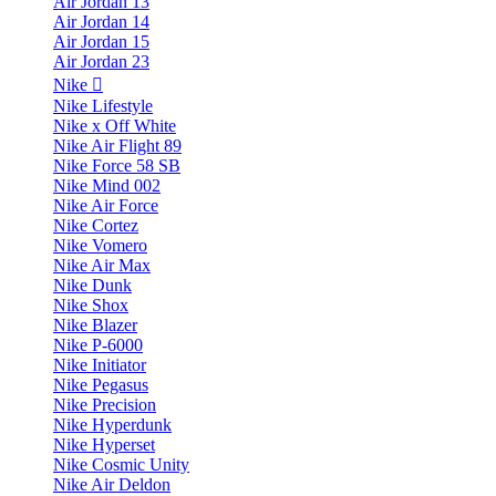
Air Jordan 13
Air Jordan 14
Air Jordan 15
Air Jordan 23
Nike
Nike Lifestyle
Nike x Off White
Nike Air Flight 89
Nike Force 58 SB
Nike Mind 002
Nike Air Force
Nike Cortez
Nike Vomero
Nike Air Max
Nike Dunk
Nike Shox
Nike Blazer
Nike P-6000
Nike Initiator
Nike Pegasus
Nike Precision
Nike Hyperdunk
Nike Hyperset
Nike Cosmic Unity
Nike Air Deldon