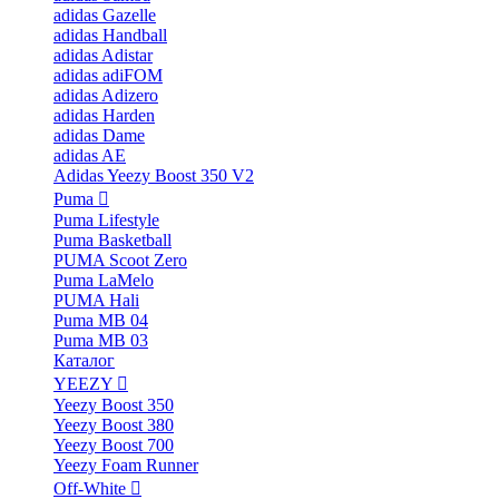
adidas Gazelle
adidas Handball
adidas Adistar
adidas adiFOM
adidas Adizero
adidas Harden
adidas Dame
adidas AE
Adidas Yeezy Boost 350 V2
Puma
Puma Lifestyle
Puma Basketball
PUMA Scoot Zero
Puma LaMelo
PUMA Hali
Puma MB 04
Puma MB 03
Каталог
YEEZY
Yeezy Boost 350
Yeezy Boost 380
Yeezy Boost 700
Yeezy Foam Runner
Off-White