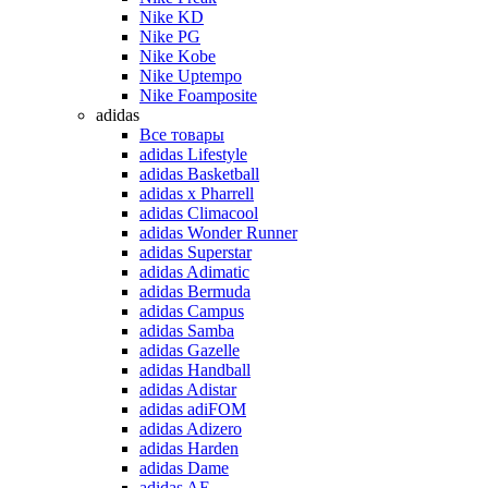
Nike KD
Nike PG
Nike Kobe
Nike Uptempo
Nike Foamposite
adidas
Все товары
adidas Lifestyle
adidas Basketball
adidas x Pharrell
adidas Climacool
adidas Wonder Runner
adidas Superstar
adidas Adimatic
adidas Bermuda
adidas Campus
adidas Samba
adidas Gazelle
adidas Handball
adidas Adistar
adidas adiFOM
adidas Adizero
adidas Harden
adidas Dame
adidas AE