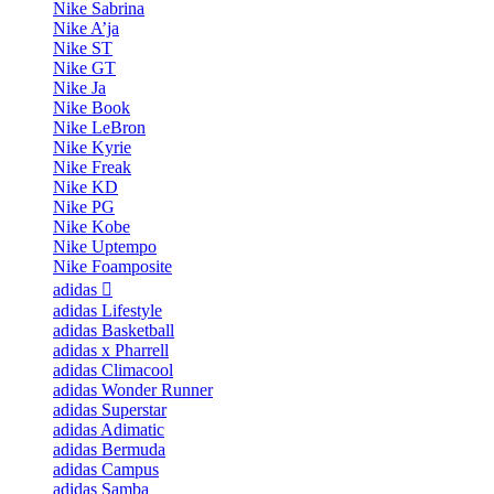
Nike Sabrina
Nike A’ja
Nike ST
Nike GT
Nike Ja
Nike Book
Nike LeBron
Nike Kyrie
Nike Freak
Nike KD
Nike PG
Nike Kobe
Nike Uptempo
Nike Foamposite
adidas
adidas Lifestyle
adidas Basketball
adidas x Pharrell
adidas Climacool
adidas Wonder Runner
adidas Superstar
adidas Adimatic
adidas Bermuda
adidas Campus
adidas Samba