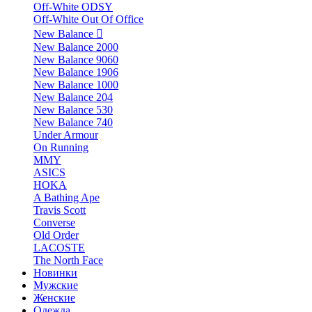
Off-White ODSY
Off-White Out Of Office
New Balance
New Balance 2000
New Balance 9060
New Balance 1906
New Balance 1000
New Balance 204
New Balance 530
New Balance 740
Under Armour
On Running
MMY
ASICS
HOKA
A Bathing Ape
Travis Scott
Converse
Old Order
LACOSTE
The North Face
Новинки
Мужские
Женские
Одежда