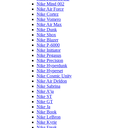
Nike Mind 002
Nike Air Force
Nike Cortez
Nike Vomero
Nike Air Max
Nike Dunk
Nike Shox
Nike Blazer
Nike P-6000
Nike Initiator
Nike Pegasus
Nike Precision
Nike Hyperdunk
Nike Hyperset
Nike Cosmic Unity
Nike Air Deldon
Nike Sabrina
Nike A’ja
Nike ST
Nike GT
Nike Ja
Nike Book
Nike LeBron
Nike Kyrie
Nike Freak