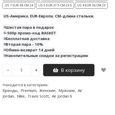
US 7 EUR 38 CM 24
US 5 EUR 37.5 CM 23.5
US 4 EUR 36 CM 23
Nike PG
US-Америка. EUR-Европа. CM-длина стельки.
Nike Kobe
◽️Шестая пара в подарок
Nike Uptempo
◽️-500р промо-код BASKET
◽️Бесплатная доставка
Nike Foamposite
◽️Вторая пара - 10%
◽️Обмен-возврат 14 дней
◽️Накопительные скидки за регистрацию
В корзину
−
+
Находится в категориях:
Бренды
,
Premium
,
Женские
,
Мужские
,
Air
Jordan
,
Nike
,
Travis Scott
,
Air Jordan 6