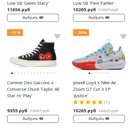
Low SB 'Gwen Stacy'
Low SB 'Peni Parker'
11056 руб
10205 руб
13607 руб
Выбрать
Выбрать
- 31%
- 30%
Comme Des Garcons x
Jewell Loyd X Nike Air
Converse Chuck Taylor All
Zoom GT Cut 3 EP
Star Hi 'Play'
'Justice'
(1)
9355 руб
10205 руб
13607 руб
14627 руб
Выбрать
Выбрать