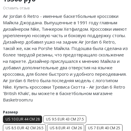
Air Jordan 5
Nike Air Deldon
Оставить отзыв
Air Jordan 6 Retro - именные баскетбольные кроссовки
Air Jordan 6
Nike Sabrina
Майкла Джордана. Выпущенные в 1991 году главным
дизайнером Nike,
Тинкером
Хетфилдом
. Кроссовки имеют
Air Jordan 7
Nike A’ja
укрепленную носовую часть и боковую поддержку стопы.
Дизайнер добавил ушко на задник Air Jordan 6 Retro,
Air Jordan 10
Nike ST
такой же, как на Porshe Майкла. Подошва была сделана из
более твердой резины, что предотвращало скольжение
Air Jordan 11
Nike GT
на паркете. Дизайнер прислушался к мнению Майкла и
добавил дополнительные два отверстия на язычке
Air Jordan 12
Nike Ja
кроссовка, для более быстрого и удобного переодевания.
Air Jordan 13
Nike Book
Air Jordan 6 Retro была последняя модель с логотипом
Nike. Купить кроссовки Тревиса Скотта - Air Jordan 6 Retro
Air Jordan 14
Nike LeBron
'British Khaki', вы можете в баскетбольном магазине
Basketroom.ru
Air Jordan 15
Nike Kyrie
Размер
Air Jordan 23
Nike Freak
US 10 EUR 44 CM 28
US 9.5 EUR 43 CM 27.5
US 8.5 EUR 42 CM 26.5
US 8 EUR 41 CM 26
US 7 EUR 40 CM 25
Nike KD