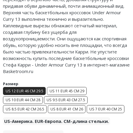
Air Jordan 5
Nike Air Deldon
придавая обуви динамичный, почти анимационный вид.
Верхняя часть баскетбольных кроссовок Under Armour
Air Jordan 6
Nike Sabrina
Curry 13 выполнена технично и выразительно.
Каплевидные вырезы обнажают сетчатый материал,
Air Jordan 7
Nike A’ja
создавая глубину без ущерба для
воздухопроницаемости. Они ощущаются как спортивная
Air Jordan 10
Nike ST
обувь, которую удобно носить вне площадки, что всегда
было частью привлекательности Карри. Не упустите
Air Jordan 11
Nike GT
возможность купить последние баскетбольные кроссовки
Стефа Карри - Under Armour Curry 13 в интернет-магазине
Air Jordan 12
Nike Ja
Basketroom.ru
Air Jordan 13
Nike Book
Размер
US 12 EUR 46 CM 29.5
US 11 EUR 45 CM 29
Air Jordan 14
Nike LeBron
US 10 EUR 44 CM 28
US 9.5 EUR 43 CM 27.5
Air Jordan 15
Nike Kyrie
US 8.5 EUR 42 CM 26.5
US 8 EUR 41 CM 26
US 7 EUR 40 CM 25
Air Jordan 23
Nike Freak
US-Америка. EUR-Европа. CM-длина стельки.
Nike KD