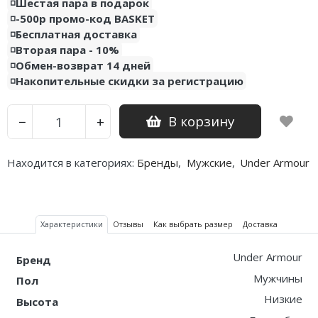
◽️Шестая пара в подарок
◽️-500р промо-код BASKET
Nike PG
◽️Бесплатная доставка
◽️Вторая пара - 10%
Nike Kobe
◽️Обмен-возврат 14 дней
◽️Накопительные скидки за регистрацию
Nike Uptempo
Nike Foamposite
В корзину
−
+
Находится в категориях:
Бренды
,
Мужские
,
Under Armour
Характеристики
Отзывы
Как выбрать размер
Доставка
Under Armour
Бренд
Мужчины
Пол
Низкие
Высота