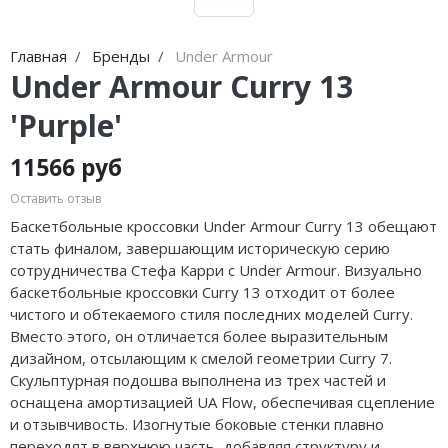
Jordan Zion
Nike Air Max
adidas Campus
On Running
Jordan Tatum
Nike Dunk
adidas Samba
MMY
Главная
Бренды
Under Armour
Under Armour Curry 13
Air Jordan 312
Nike Shox
adidas Gazelle
ASICS
'Purple'
Air Jordan 40
Nike Blazer
adidas Handball
HOKA
11566 руб
Air Jordan 39
Nike P-6000
adidas Adistar
A Bathing Ape
Оставить отзыв
Air Jordan 38
Nike Initiator
adidas adiFOM
Travis Scott
Баскетбольные кроссовки Under Armour Curry 13 обещают
стать финалом, завершающим историческую серию
Air Jordan 37
Nike Pegasus
adidas Adizero
Converse
сотрудничества Стефа Карри с Under Armour. Визуально
баскетбольные кроссовки Curry 13 отходит от более
Air Jordan 36
Nike Precision
adidas Harden
Old Order
чистого и обтекаемого стиля последних моделей Curry.
Вместо этого, он отличается более выразительным
Air Jordan 1
Nike Hyperdunk
adidas Dame
LACOSTE
дизайном, отсылающим к смелой геометрии Curry 7.
Скульптурная подошва выполнена из трех частей и
Air Jordan 3
Nike Hyperset
adidas AE
The North Face
оснащена амортизацией UA Flow, обеспечивая сцепление
и отзывчивость. Изогнутые боковые стенки плавно
Air Jordan 4
Nike Cosmic Unity
Adidas Yeezy Boost 350 V2
переходят в верхнюю часть, добавляя структуру и