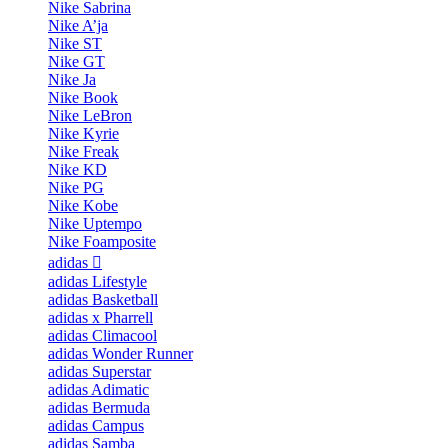
Nike Sabrina
Nike A’ja
Nike ST
Nike GT
Nike Ja
Nike Book
Nike LeBron
Nike Kyrie
Nike Freak
Nike KD
Nike PG
Nike Kobe
Nike Uptempo
Nike Foamposite
adidas
adidas Lifestyle
adidas Basketball
adidas x Pharrell
adidas Climacool
adidas Wonder Runner
adidas Superstar
adidas Adimatic
adidas Bermuda
adidas Campus
adidas Samba