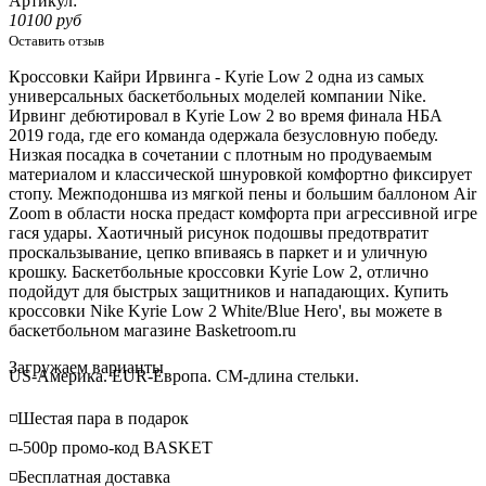
Артикул:
10100 руб
Оставить отзыв
Кроссовки Кайри Ирвинга - Kyrie Low 2 одна из самых
универсальных баскетбольных моделей компании Nike.
Ирвинг дебютировал в Kyrie Low 2 во время финала НБА
2019 года, где его команда одержала безусловную победу.
Низкая посадка в сочетании с плотным но продуваемым
материалом и классической шнуровкой комфортно фиксирует
стопу. Межподоншва из мягкой пены и большим баллоном Air
Zoom в области носка предаст комфорта при агрессивной игре
гася удары. Хаотичный рисунок подошвы предотвратит
проскальзывание, цепко впиваясь в паркет и и уличную
крошку. Баскетбольные кроссовки Kyrie Low 2, отлично
подойдут для быстрых защитников и нападающих. Купить
кроссовки Nike Kyrie Low 2 White/Blue Hero', вы можете в
баскетбольном магазине Basketroom.ru
Loading...
Загружаем варианты
US-Америка. EUR-Европа. CM-длина стельки.
◽️Шестая пара в подарок
◽️-500р промо-код BASKET
◽️Бесплатная доставка