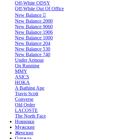
Off-White ODSY
Off-White Out Of Office
New Balance
New Balance 2000
New Balance 9060
New Balance 1906
New Balance 1000
New Balance 204
New Balance 530
New Balance 740
Under Armour
On Running
MMY
ASICS
HOKA
A Bathing Ape
Travis Scott
Converse
Old Order
LACOSTE
The North Face
Новинки
Мужские
Женские
Одежда