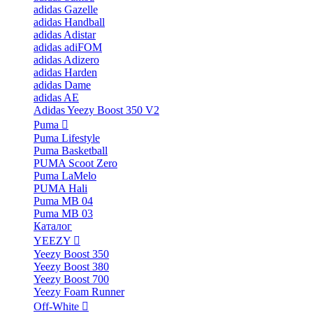
adidas Gazelle
adidas Handball
adidas Adistar
adidas adiFOM
adidas Adizero
adidas Harden
adidas Dame
adidas AE
Adidas Yeezy Boost 350 V2
Puma
Puma Lifestyle
Puma Basketball
PUMA Scoot Zero
Puma LaMelo
PUMA Hali
Puma MB 04
Puma MB 03
Каталог
YEEZY
Yeezy Boost 350
Yeezy Boost 380
Yeezy Boost 700
Yeezy Foam Runner
Off-White