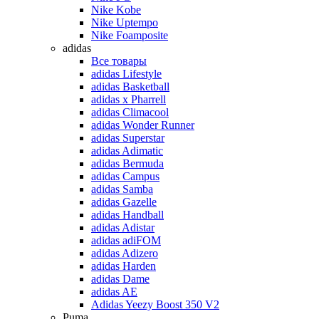
Nike Kobe
Nike Uptempo
Nike Foamposite
adidas
Все товары
adidas Lifestyle
adidas Basketball
adidas x Pharrell
adidas Climacool
adidas Wonder Runner
adidas Superstar
adidas Adimatic
adidas Bermuda
adidas Campus
adidas Samba
adidas Gazelle
adidas Handball
adidas Adistar
adidas adiFOM
adidas Adizero
adidas Harden
adidas Dame
adidas AE
Adidas Yeezy Boost 350 V2
Puma