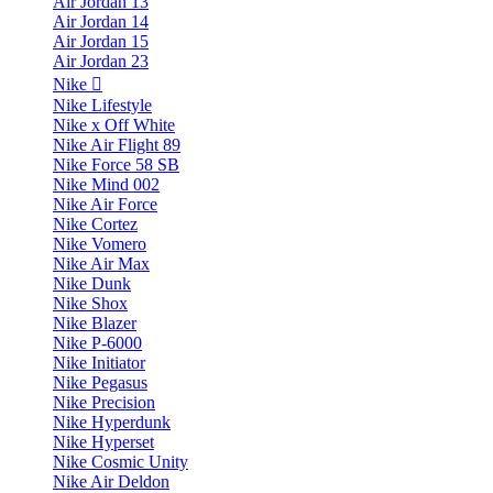
Air Jordan 13
Air Jordan 14
Air Jordan 15
Air Jordan 23
Nike
Nike Lifestyle
Nike x Off White
Nike Air Flight 89
Nike Force 58 SB
Nike Mind 002
Nike Air Force
Nike Cortez
Nike Vomero
Nike Air Max
Nike Dunk
Nike Shox
Nike Blazer
Nike P-6000
Nike Initiator
Nike Pegasus
Nike Precision
Nike Hyperdunk
Nike Hyperset
Nike Cosmic Unity
Nike Air Deldon