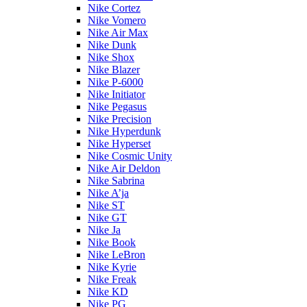
Nike Cortez
Nike Vomero
Nike Air Max
Nike Dunk
Nike Shox
Nike Blazer
Nike P-6000
Nike Initiator
Nike Pegasus
Nike Precision
Nike Hyperdunk
Nike Hyperset
Nike Cosmic Unity
Nike Air Deldon
Nike Sabrina
Nike A’ja
Nike ST
Nike GT
Nike Ja
Nike Book
Nike LeBron
Nike Kyrie
Nike Freak
Nike KD
Nike PG