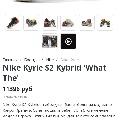
Jordan Zion
adidas Campus
Jordan Tatum
adidas Samba
Air Jordan 312
adidas Gazelle
Air Jordan 40
adidas Handball
Air Jordan 39
adidas Adistar
Air Jordan 38
adidas adiFOM
Главная
Бренды
Nike
Nike Kyrie
Nike Kyrie S2 Kybrid 'What
Air Jordan 37
adidas Adizero
The'
Air Jordan 36
adidas Harden
11396 руб
Air Jordan 1
adidas Dame
Оставить отзыв
Air Jordan 3
adidas AE
Nike Kyrie S2 Kybrid - гибридная баскетбольная модель от
Кайри Ирвинга. Сочетающая в себе 4, 5 и 6-ю именные
Air Jordan 4
Adidas Yeezy Boost 350 V2
модели игрока. Отличный выбор, для тех кто сомневался в