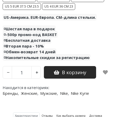
US 5 EUR 37.5 CM 23.5
US 4 EUR 36 CM 23
US-Америка. EUR-Европа. CM-длина стельки.
◽️Шестая пара в подарок
◽️-500р промо-код BASKET
◽️Бесплатная доставка
◽️Вторая пара - 10%
◽️Обмен-возврат 14 дней
◽️Накопительные скидки за регистрацию
В корзину
−
+
Находится в категориях:
Бренды
,
Женские
,
Мужские
,
Nike
,
Nike Kyrie
Характеристики
Отзывы
Как выбрать размер
Доставка