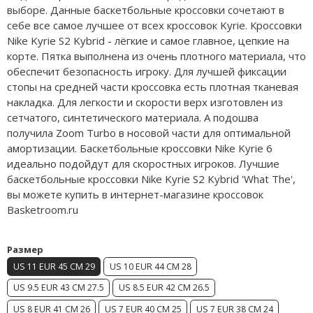
выборе. Данные баскетбольные кроссовки сочетают в
Air Jordan 5
себе все самое лучшее от всех кроссовок Kyrie. Кроссовки
Nike Kyrie S2 Kybrid - лёгкие и самое главное, цепкие на
Air Jordan 6
корте. Пятка выполнена из очень плотного материала, что
обеспечит безопасность игроку. Для лучшей фиксации
Air Jordan 7
стопы на средней части кроссовка есть плотная тканевая
накладка. Для легкости и скорости верх изготовлен из
Air Jordan 10
сетчатого, синтетического материала. А подошва
Air Jordan 11
получила Zoom Turbo в носовой части для оптимальной
амортизации. Баскетбольные кроссовки Nike Kyrie 6
Air Jordan 12
идеально подойдут для скоростных игроков. Лучшие
баскетбольные кроссовки Nike Kyrie S2 Kybrid 'What The',
Air Jordan 13
вы можете купить в интернет-магазине кроссовок
Basketroom.ru
Air Jordan 14
Размер
Air Jordan 15
US 11 EUR 45 CM 29
US 10 EUR 44 CM 28
Air Jordan 23
US 9.5 EUR 43 CM 27.5
US 8.5 EUR 42 CM 26.5
US 8 EUR 41 CM 26
US 7 EUR 40 CM 25
US 7 EUR 38 CM 24