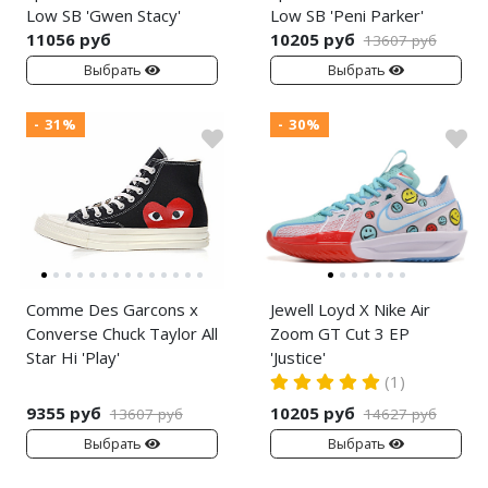
Low SB 'Gwen Stacy'
Low SB 'Peni Parker'
11056 руб
10205 руб
13607 руб
Выбрать
Выбрать
- 31%
- 30%
Comme Des Garcons x
Jewell Loyd X Nike Air
Converse Chuck Taylor All
Zoom GT Cut 3 EP
Star Hi 'Play'
'Justice'
(1)
9355 руб
10205 руб
13607 руб
14627 руб
Выбрать
Выбрать