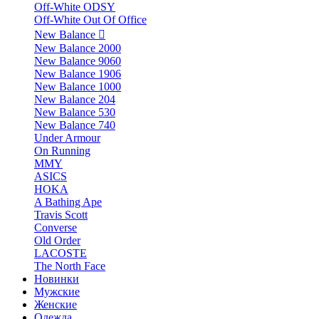
Off-White ODSY
Off-White Out Of Office
New Balance
New Balance 2000
New Balance 9060
New Balance 1906
New Balance 1000
New Balance 204
New Balance 530
New Balance 740
Under Armour
On Running
MMY
ASICS
HOKA
A Bathing Ape
Travis Scott
Converse
Old Order
LACOSTE
The North Face
Новинки
Мужские
Женские
Одежда