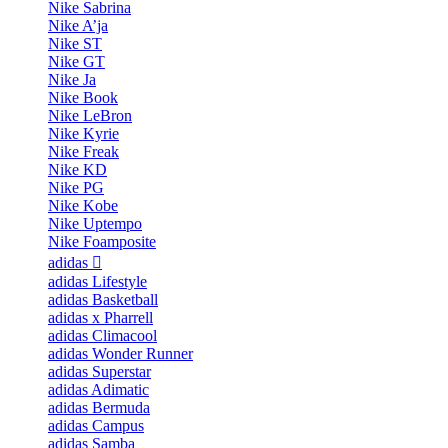
Nike Sabrina
Nike A’ja
Nike ST
Nike GT
Nike Ja
Nike Book
Nike LeBron
Nike Kyrie
Nike Freak
Nike KD
Nike PG
Nike Kobe
Nike Uptempo
Nike Foamposite
adidas
adidas Lifestyle
adidas Basketball
adidas x Pharrell
adidas Climacool
adidas Wonder Runner
adidas Superstar
adidas Adimatic
adidas Bermuda
adidas Campus
adidas Samba