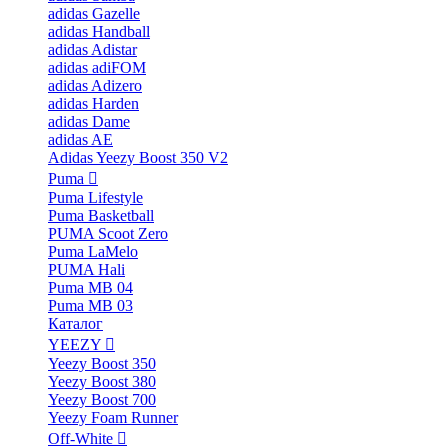
adidas Gazelle
adidas Handball
adidas Adistar
adidas adiFOM
adidas Adizero
adidas Harden
adidas Dame
adidas AE
Adidas Yeezy Boost 350 V2
Puma
Puma Lifestyle
Puma Basketball
PUMA Scoot Zero
Puma LaMelo
PUMA Hali
Puma MB 04
Puma MB 03
Каталог
YEEZY
Yeezy Boost 350
Yeezy Boost 380
Yeezy Boost 700
Yeezy Foam Runner
Off-White