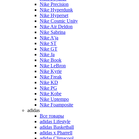
Nike Precision
Nike Hyperdunk
Nike Hyperset
Nike Cosmic Unity
Nike Air Deldon
Nike Sabrina
Nike A’ja
Nike ST
Nike GT
Nike Ja
Nike Book
Nike LeBron
Nike Kyrie
Nike Freak
Nike KD
Nike PG
Nike Kobe
Nike Uptempo
Nike Foamposite
adidas
Все товары
adidas Lifestyle
adidas Basketball
adidas x Pharrell
adidas Climacool