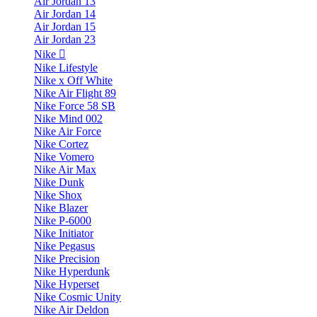
Air Jordan 13
Air Jordan 14
Air Jordan 15
Air Jordan 23
Nike
Nike Lifestyle
Nike x Off White
Nike Air Flight 89
Nike Force 58 SB
Nike Mind 002
Nike Air Force
Nike Cortez
Nike Vomero
Nike Air Max
Nike Dunk
Nike Shox
Nike Blazer
Nike P-6000
Nike Initiator
Nike Pegasus
Nike Precision
Nike Hyperdunk
Nike Hyperset
Nike Cosmic Unity
Nike Air Deldon