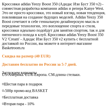
Кроссовки adidas Yeezy Boost 350 (Адидас Изи Буст 350 v2) -
совместная разработка компании adidas и репера Kanye West.
Это не просто кроссовки, это новый взгляд, новая тенденция,
повлиявшая на создание будущих моделей. Adidas Yeezy 350
Boost сочетают в себе гениальную дизайнерскую мысль и
передовые технологии, это воплощение спорта и стиля,
кроссовки идеально подойдут для занятия спортом, так и для
пятничного похода в клуб. Кроссовки adidas Yeezy Boost 350
V2 'Cream' - Адидас Изи Буст 350 v2 купить с бесплатной
доставкой по России, вы можете в интернет-магазине
Basketroom.ru
Скидка на размер (40 EUR)
Доставим бесплатно по России за 5-7 дней.
Loading...
Загружаем варианты
US-Америка. EUR-Европа. CM-длина стельки.
◽️Шестая пара в подарок
◽️-500р промо-код BASKET
◽️Бесплатная доставка
◽️Вторая пара - 10%