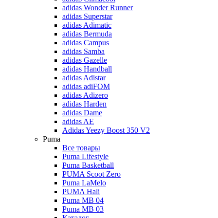
adidas Wonder Runner
adidas Superstar
adidas Adimatic
adidas Bermuda
adidas Campus
adidas Samba
adidas Gazelle
adidas Handball
adidas Adistar
adidas adiFOM
adidas Adizero
adidas Harden
adidas Dame
adidas AE
Adidas Yeezy Boost 350 V2
Puma
Все товары
Puma Lifestyle
Puma Basketball
PUMA Scoot Zero
Puma LaMelo
PUMA Hali
Puma MB 04
Puma MB 03
Каталог