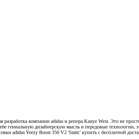
ая разработка компании adidas и репера Kanye West. Это не прос
 себе гениальную дизайнерскую мысль и передовые технологии, 
овки adidas Yeezy Boost 350 V2 'Static' купить с бесплатной дос