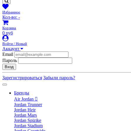
Избранное
Кол-во:
-
Корзина
0 руб
Войти / Новый
Аккаунт
Email
Пароль
Вход
Зарегистрироваться
Забыли пароль?
Бренды
Air Jordan
Jordan Trunner
Jordan Heir
Jordan Mars
Jordan Spizike
Jordan Stadium
Jordan Courtside