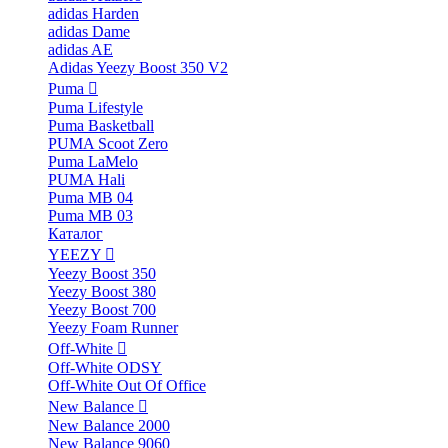
adidas Harden
adidas Dame
adidas AE
Adidas Yeezy Boost 350 V2
Puma
Puma Lifestyle
Puma Basketball
PUMA Scoot Zero
Puma LaMelo
PUMA Hali
Puma MB 04
Puma MB 03
Каталог
YEEZY
Yeezy Boost 350
Yeezy Boost 380
Yeezy Boost 700
Yeezy Foam Runner
Off-White
Off-White ODSY
Off-White Out Of Office
New Balance
New Balance 2000
New Balance 9060