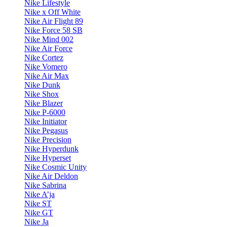
Nike Lifestyle
Nike x Off White
Nike Air Flight 89
Nike Force 58 SB
Nike Mind 002
Nike Air Force
Nike Cortez
Nike Vomero
Nike Air Max
Nike Dunk
Nike Shox
Nike Blazer
Nike P-6000
Nike Initiator
Nike Pegasus
Nike Precision
Nike Hyperdunk
Nike Hyperset
Nike Cosmic Unity
Nike Air Deldon
Nike Sabrina
Nike A’ja
Nike ST
Nike GT
Nike Ja