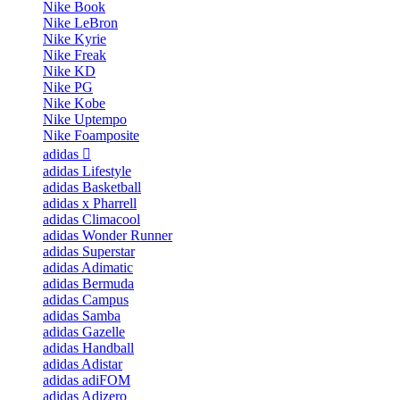
Nike Book
Nike LeBron
Nike Kyrie
Nike Freak
Nike KD
Nike PG
Nike Kobe
Nike Uptempo
Nike Foamposite
adidas
adidas Lifestyle
adidas Basketball
adidas x Pharrell
adidas Climacool
adidas Wonder Runner
adidas Superstar
adidas Adimatic
adidas Bermuda
adidas Campus
adidas Samba
adidas Gazelle
adidas Handball
adidas Adistar
adidas adiFOM
adidas Adizero