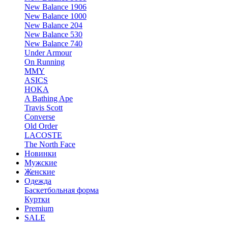
New Balance 1906
New Balance 1000
New Balance 204
New Balance 530
New Balance 740
Under Armour
On Running
MMY
ASICS
HOKA
A Bathing Ape
Travis Scott
Converse
Old Order
LACOSTE
The North Face
Новинки
Мужские
Женские
Одежда
Баскетбольная форма
Куртки
Premium
SALE