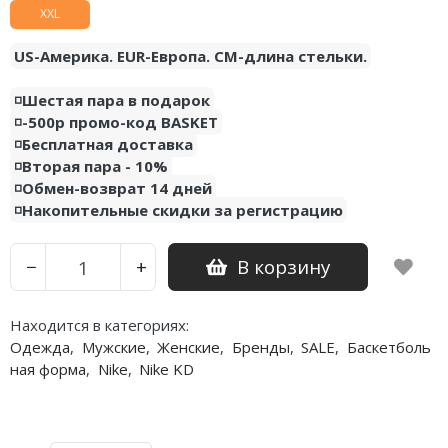
XXL
Nike PG
US-Америка. EUR-Европа. CM-длина стельки.
Nike Kobe
◽️Шестая пара в подарок
Nike Uptempo
◽️-500р промо-код BASKET
◽️Бесплатная доставка
Nike Foamposite
◽️Вторая пара - 10%
◽️Обмен-возврат 14 дней
◽️Накопительные скидки за регистрацию
В корзину
−
+
Находится в категориях:
Одежда
,
Мужские
,
Женские
,
Бренды
,
SALE
,
Баскетболь
ная форма
,
Nike
,
Nike KD