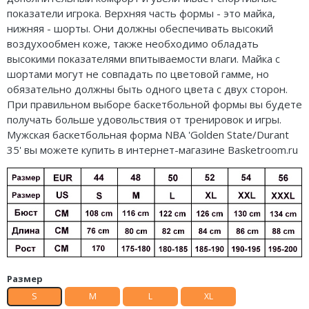
показатели игрока. Верхняя часть формы - это майка,
Air Jordan 5
Nike Air Deldon
нижняя - шорты. Они должны обеспечивать высокий
Air Jordan 6
Nike Sabrina
воздухообмен коже, также необходимо обладать
высокими показателями впитываемости влаги. Майка с
Air Jordan 7
Nike A’ja
шортами могут не совпадать по цветовой гамме, но
обязательно должны быть одного цвета с двух сторон.
Air Jordan 10
Nike ST
При правильном выборе баскетбольной формы вы будете
получать больше удовольствия от тренировок и игры.
Air Jordan 11
Nike GT
Мужская баскетбольная форма NBA 'Golden State/Durant
35' вы можете купить в интернет-магазине Basketroom.ru
Air Jordan 12
Nike Ja
Air Jordan 13
Nike Book
Air Jordan 14
Nike LeBron
Air Jordan 15
Nike Kyrie
Air Jordan 23
Nike Freak
Размер
S
M
L
XL
Nike KD