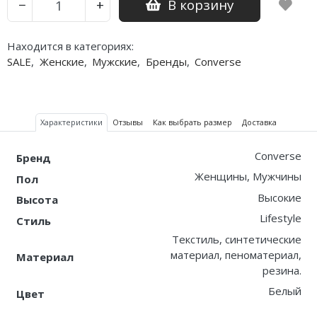
В корзину
−
+
Nike PG
Находится в категориях:
Nike Kobe
SALE
,
Женские
,
Мужские
,
Бренды
,
Converse
Nike Uptempo
Nike Foamposite
Характеристики
Отзывы
Как выбрать размер
Доставка
Converse
Бренд
Женщины, Мужчины
Пол
Высокие
Высота
Lifestyle
Стиль
Текстиль, синтетические
материал, пеноматериал,
Материал
резина.
Белый
Цвет