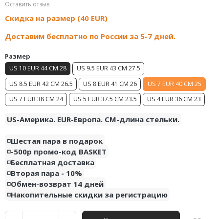
Оставить отзыв
Air Jordan 5
Nike Air Deldon
Скидка на размер (40 EUR)
Air Jordan 6
Nike Sabrina
Доставим бесплатно по России за 5-7 дней.
Air Jordan 7
Nike A’ja
Размер
US 10 EUR 44 CM 28
US 9.5 EUR 43 CM 27.5
Air Jordan 10
Nike ST
US 8.5 EUR 42 CM 26.5
US 8 EUR 41 CM 26
US 7 EUR 40 CM 25
Air Jordan 11
Nike GT
US 7 EUR 38 CM 24
US 5 EUR 37.5 CM 23.5
US 4 EUR 36 CM 23
Air Jordan 12
Nike Ja
US-Америка. EUR-Европа. CM-длина стельки.
Air Jordan 13
Nike Book
◽️Шестая пара в подарок
◽️-500р промо-код BASKET
Air Jordan 14
Nike LeBron
◽️Бесплатная доставка
◽️Вторая пара - 10%
Air Jordan 15
Nike Kyrie
◽️Обмен-возврат 14 дней
◽️Накопительные скидки за регистрацию
Air Jordan 23
Nike Freak
Nike KD