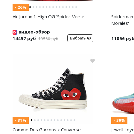
- 26%
Air Jordan 1 High OG 'Spider-Verse'
Spiderman 
Morales'
видео-обзор
14457 руб
11056 ру
Выбрать
19560 руб
- 31%
- 30%
Comme Des Garcons x Converse
Jewell Loy