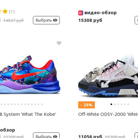
(1)
видео-обзор
б
15308 руб
Выбрать
14627 руб
- 28%
8 System 'What The Kobe'
Off-White ODSY-2000 'White
обзор
б
11056 руб
Выбрать
15308 руб
15308 руб