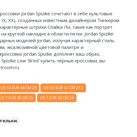
оссовки Jordan Spizike сочетают в себе культовые
 VI, IX, XX), созданных известным дизайнером Тинкером
арактерные штрихи Спайка Ли, такие как портрет
на круглой накладке в области пятки. Jordan Spizike
арных моделей Jordan, излучая характерный стиль.
м, эксклюзивной цветовой палитре и
россовки Jordan Spizike дополнят ваш образ,
Spizike Low 'Bred' купить чёрные кроссовки, вы
troom.ru
US 10 EUR 44 CM 28
US 9.5 EUR 43 CM 27.5
US 7 EUR 40 CM 25
US 7 EUR 38 CM 24
тельки.