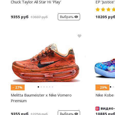
Chuck Taylor All Star Hi 'Play'
EP 'Justice'
9355 руб
10205 ру
Выбрать
13607 руб
- 27%
- 29%
Melitta Baumeister x Nike Vomero
Nike Kobe 
Premium
видео-
9355 руб
10885 ру
Выбрать
12756 руб