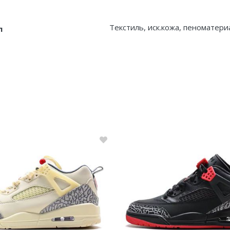
Текстиль, иск.кожа, пеноматери
л