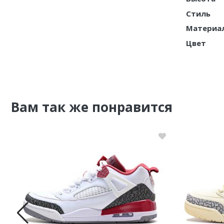
Стиль
Nike PG
Материа
Nike Kobe
Цвет
Nike Uptempo
Nike Foamposite
Вам так же понравится