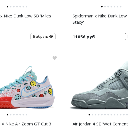
x Nike Dunk Low SB 'Miles
Spiderman x Nike Dunk Low
Stacy'
б
11056 руб
Выбрать
d X Nike Air Zoom GT Cut 3
Air Jordan 4 SE 'Wet Cement