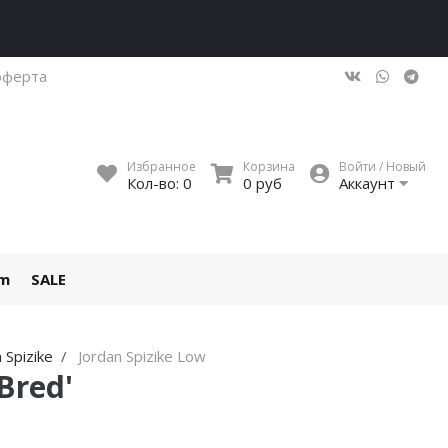
оферта
Избранное
Корзина
Войти / Новый
Кол-во:
0
0 руб
Аккаунт
um
SALE
 Spizike
Jordan Spizike Low
Bred'