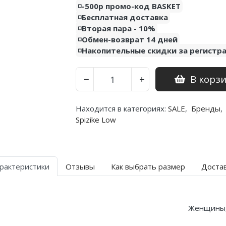
◽️-500р промо-код BASKET
◽️Бесплатная доставка
◽️Вторая пара - 10%
◽️Обмен-возврат 14 дней
◽️Накопительные скидки за регистр
В корз
−
+
Находится в категориях:
SALE
,
Бренды
,
Spizike Low
рактеристики
Отзывы
Как выбрать размер
Доста
Женщины