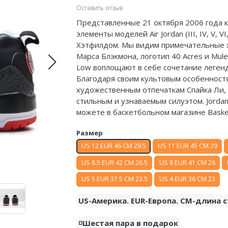
Оставить отзыв
Представленные 21 октября 2006 года кр
элементы моделей Air Jordan (III, IV, V,
Хэтфилдом. Мы видим примечательные х
Марса Блэкмона, логотип 40 Acres и Mule 
Low воплощают в себе сочетание легенд
Благодаря своим культовым особенностя
художественным отпечаткам Спайка Ли, к
стильным и узнаваемым силуэтом. Jordan 
можете в баскетбольном магазине Baske
Размер
US 12 EUR 46 CM 29.5
US 11 EUR 45 CM 29
US 8.5 EUR 42 CM 26.5
US 8 EUR 41 CM 26
US 5 EUR 37.5 CM 23.5
US 4 EUR 36 CM 23
US-Америка. EUR-Европа. CM-длина с
◽️Шестая пара в подарок